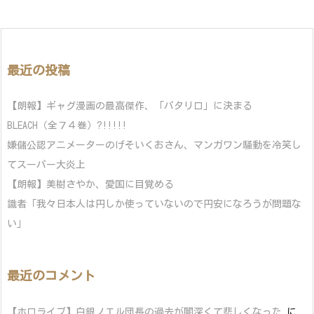
最近の投稿
【朗報】ギャグ漫画の最高傑作、「パタリロ」に決まる
BLEACH（全７４巻）?!!!!!
嫌儲公認アニメーターのげそいくおさん、マンガワン騒動を冷笑し
てスーパー大炎上
【朗報】美樹さやか、愛国に目覚める
識者「我々日本人は円しか使っていないので円安になろうが問題な
い」
最近のコメント
【ホロライブ】白銀ノエル団長の過去が闇深くて悲しくなった
に