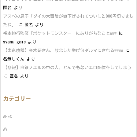
匿名
より
アスペの息子「ダイの大冒険が値下げされてついに2,000円切りまし
たね」
に
匿名
より
福本伸行監修「ポケットモンスター」にありがちなことwww
に
syamu_game
より
【東京喰種】金木研さん、敗北した挙げ句ダルマにされるwwww
に
名無しくん
より
【悲報】白銀ノエルの中の人、とんでもないエロ配信をしてしまう
に
匿名
より
カテゴリー
APEX
AV