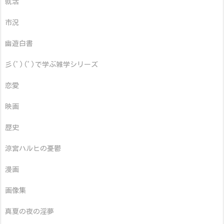
就活
市況
幽遊白書
彡(ﾟ)(ﾟ)で学ぶ雑学シリーズ
恋愛
映画
歴史
涼宮ハルヒの憂鬱
漫画
画像集
真夏の夜の淫夢