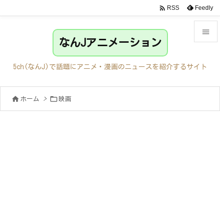

Feedly
RSS

なんJアニメーション

メニュ
5ch(なんJ)で話題にアニメ・漫画のニュースを紹介するサイト

サイド


ホーム
>
映画

前へ

次へ

検索