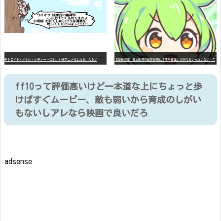
デ
トロイト・メタル・シティー ⇐これ、いまアニメ化したら、えらいことになってたよな？
【高市悲報】日本政府の成長戦略に「暗号資産」が消えるいったいなぜ…？
ff10って評価高いけど一本道な上にちょっと歩
けばすぐムービー、敵も弱いから育成のしがい
もないしアレなら映画で良いだろ
adsense