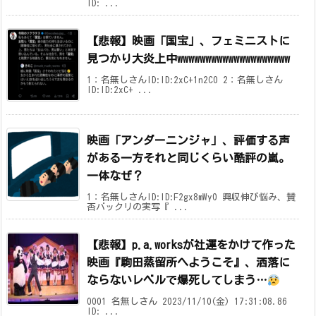
ID: ...
【悲報】映画「国宝」、フェミニストに
見つかり大炎上中wwwwwwwwwwwwwwwwwwww
1：名無しさんID:ID:2xC+1n2C0 2：名無しさん
ID:ID:2xC+ ...
映画「アンダーニンジャ」、評価する声
がある一方それと同じくらい酷評の嵐。
一体なぜ？
1：名無しさんID:ID:F2gx8mWy0 興収伸び悩み、賛
否バックリの実写『 ...
【悲報】p.a.worksが社運をかけて作った
映画『駒田蒸留所へようこそ』、洒落に
ならないレベルで爆死してしまう…
0001 名無しさん 2023/11/10(金) 17:31:08.86
ID: ...