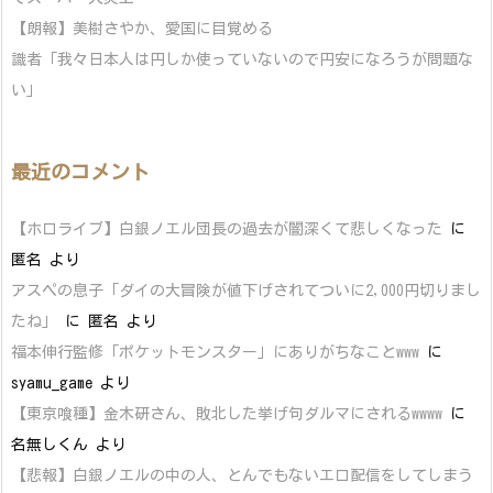
【朗報】美樹さやか、愛国に目覚める
識者「我々日本人は円しか使っていないので円安になろうが問題な
い」
最近のコメント
【ホロライブ】白銀ノエル団長の過去が闇深くて悲しくなった
に
匿名
より
アスペの息子「ダイの大冒険が値下げされてついに2,000円切りまし
たね」
に
匿名
より
福本伸行監修「ポケットモンスター」にありがちなことwww
に
syamu_game
より
【東京喰種】金木研さん、敗北した挙げ句ダルマにされるwwww
に
名無しくん
より
【悲報】白銀ノエルの中の人、とんでもないエロ配信をしてしまう