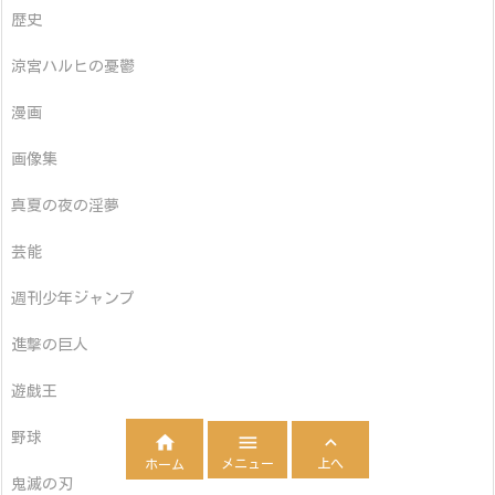
歴史
涼宮ハルヒの憂鬱
漫画
画像集
真夏の夜の淫夢
芸能
週刊少年ジャンプ
進撃の巨人
遊戯王
野球



メニュー
上へ
ホーム
鬼滅の刃