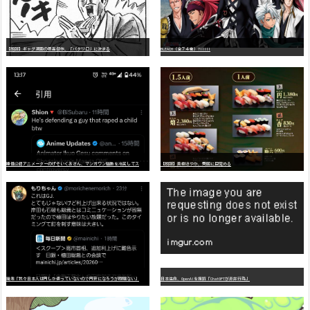
【朗報】ギャグ漫画の最高傑作、「パタリロ」に決まる
BLEACH（全７４巻）?!!!!!
嫌
儲公認アニメーターのげそいくおさん、マンガワン騒動を冷笑してスーパー大炎上
【朗報】美樹さやか、愛国に目覚める
識者「我々日本人は円しか使っていないので円安になろうが問題ない」
日本生命、OpenAIを提訴「ChatGPTが非弁行為」