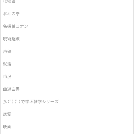
化物語
北斗の拳
名探偵コナン
呪術廻戦
声優
就活
市況
幽遊白書
彡(ﾟ)(ﾟ)で学ぶ雑学シリーズ
恋愛
映画