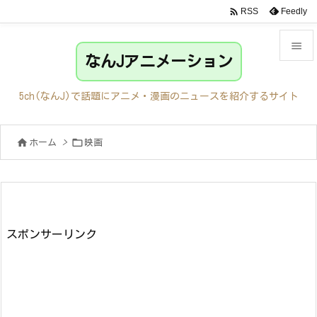

Feedly
RSS

なんJアニメーション

メニュ
5ch(なんJ)で話題にアニメ・漫画のニュースを紹介するサイト

サイド


ホーム
>
映画

前へ

次へ

検索
スポンサーリンク