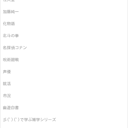
加藤純一
化物語
北斗の拳
名探偵コナン
呪術廻戦
声優
就活
市況
幽遊白書
彡(ﾟ)(ﾟ)で学ぶ雑学シリーズ