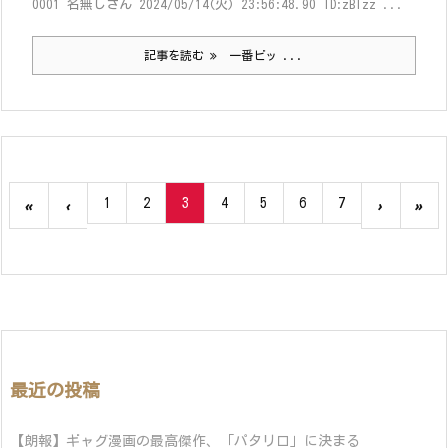
0001 名無しさん 2024/05/14(火) 23:56:48.90 ID:zBIzz ...
記事を読む
一番ビッ ...
1
2
3
4
5
6
7
«
‹
›
»
最近の投稿
【朗報】ギャグ漫画の最高傑作、「パタリロ」に決まる