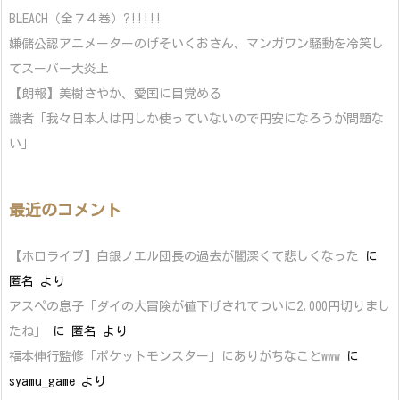
BLEACH（全７４巻）?!!!!!
嫌儲公認アニメーターのげそいくおさん、マンガワン騒動を冷笑し
てスーパー大炎上
【朗報】美樹さやか、愛国に目覚める
識者「我々日本人は円しか使っていないので円安になろうが問題な
い」
最近のコメント
【ホロライブ】白銀ノエル団長の過去が闇深くて悲しくなった
に
匿名
より
アスペの息子「ダイの大冒険が値下げされてついに2,000円切りまし
たね」
に
匿名
より
福本伸行監修「ポケットモンスター」にありがちなことwww
に
syamu_game
より