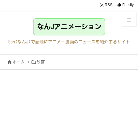

Feedly
RSS

なんJアニメーション

メニュ
5ch(なんJ)で話題にアニメ・漫画のニュースを紹介するサイト

サイド


ホーム
>
映画

前へ

次へ

検索