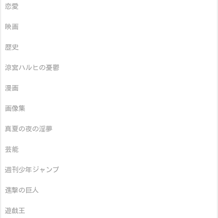
恋愛
映画
歴史
涼宮ハルヒの憂鬱
漫画
画像集
真夏の夜の淫夢
芸能
週刊少年ジャンプ
進撃の巨人
遊戯王