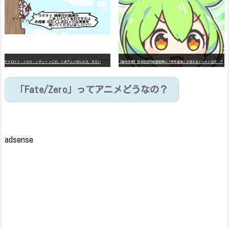
デ
トロイト・メタル・シティー ⇐これ、いまアニメ化したら、えらいことになってたよな？
【高市悲報】日本政府の成長戦略に「暗号資産」が消えるいったいなぜ…？
「Fate/Zero」ってアニメどうなの？
adsense