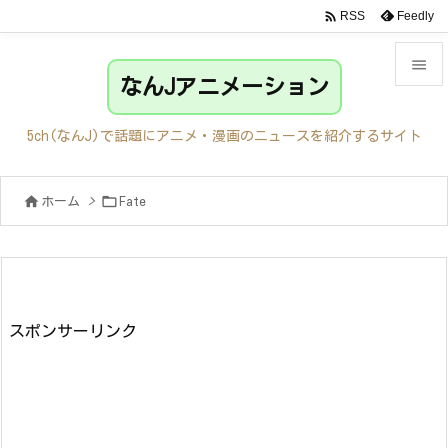

Feedly
RSS

なんJアニメーション

メニュ
5ch(なんJ)で話題にアニメ・漫画のニュースを紹介するサイト

サイド


ホーム
>
Fate

前へ

次へ

検索
スポンサーリンク