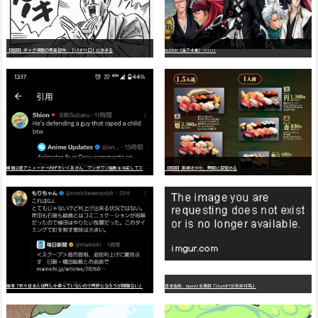
【朗報】ギャグ漫画の最高傑作、「パタリロ」に決まる
BLEACH（全７４巻）?!!!!!
嫌
儲公認アニメーターのげそいくおさん、マンガワン騒動を冷笑してスーパー大炎上
【朗報】美樹さやか、愛国に目覚める
識者「我々日本人は円しか使っていないので円安になろうが問題ない」
日本生命、OpenAIを提訴「ChatGPTが非弁行為」