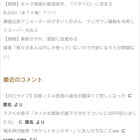
【朗報】ギャグ漫画の最高傑作、「パタリロ」に決まる
BLEACH（全７４巻）?!!!!!
嫌儲公認アニメーターのげそいくおさん、マンガワン騒動を冷笑し
てスーパー大炎上
【朗報】美樹さやか、愛国に目覚める
識者「我々日本人は円しか使っていないので円安になろうが問題な
い」
最近のコメント
【ホロライブ】白銀ノエル団長の過去が闇深くて悲しくなった
に
匿名
より
アスペの息子「ダイの大冒険が値下げされてついに2,000円切りまし
たね」
に
匿名
より
福本伸行監修「ポケットモンスター」にありがちなことwww
に
syamu_game
より