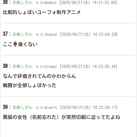
36
：
名無しさん
[2025/06/21(土) 16:21:32.06]
ID:ID:bDHvNChz0
比較的しょぼいユーフォ制作アニメ
37
：
名無しさん
[2025/06/21(土) 16:22:04.24]
ID:ID:j9FqHsms0
ここ
臭くない
38
：
名無しさん
[2025/06/21(土) 16:22:25.39]
ID:ID:SV2fompy0
なんで評価されてんのかわからん
戦闘が全部しょぼかった
39
：
名無しさん
[2025/06/21(土) 16:22:26.17]
ID:ID:oOEyw9Y+0
黒服の女性（名前忘れた）が突然切嗣に迫ってたよね