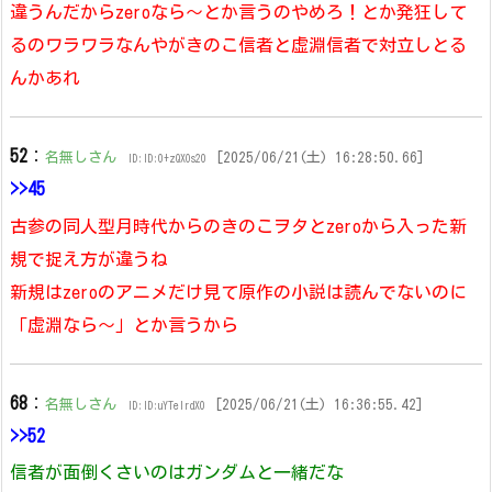
違うんだからzeroなら～とか言うのやめろ！とか発狂して
るのワラワラなんやがきのこ信者と虚淵信者で対立しとる
んかあれ
52
：
名無しさん
[2025/06/21(土) 16:28:50.66]
ID:ID:0+zQXOs20
>>45
古参の同人型月時代からのきのこヲタとzeroから入った新
規で捉え方が違うね
新規はzeroのアニメだけ見て原作の小説は読んでないのに
「虚淵なら〜」とか言うから
68
：
名無しさん
[2025/06/21(土) 16:36:55.42]
ID:ID:uYTelrdX0
>>52
信者が面倒くさいのはガンダムと一緒だな