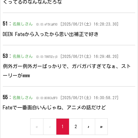
くってるのなんなんだろな
51
：
名無しさん
[2025/06/21(土) 16:28:23.30]
ID:ID:vF5VJpPX0
DEEN Fateから入ったから思い出補正で好き
53
：
名無しさん
[2025/06/21(土) 16:29:48.20]
ID:ID:T8NTO2yj0
例外ガー例外ガーばっかりで、ガバガバすぎてなぁ、スト
ーリーがwww
55
：
名無しさん
[2025/06/21(土) 16:30:58.27]
ID:ID:U0XK3u5F0
Fateで一番面白いんじゃね、アニメの話だけど
«
‹
1
2
›
»