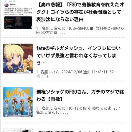
【高市悲報】「FGOで義務教育を終えたオ
タク」コイツらの存在が社会問題として
表沙汰にならない理由
1：名無しさんID:ID:QRy3RFPJ0● 教科書とFGOなら
FGOの方が真 ...
fateのギルガメッシュ、インフレについ
ていけず最強と言われなくなってしま
う…
1 名無しさん 2024/12/06(金) 11:48:11.62
ID:ITs ...
覇権ソシャゲのFGOさん、ガチのマジで終
わる【画像】
1：名無しさんID:ID:F1zH6fB1d 終わりだよ 28：
名無しさんID: ...