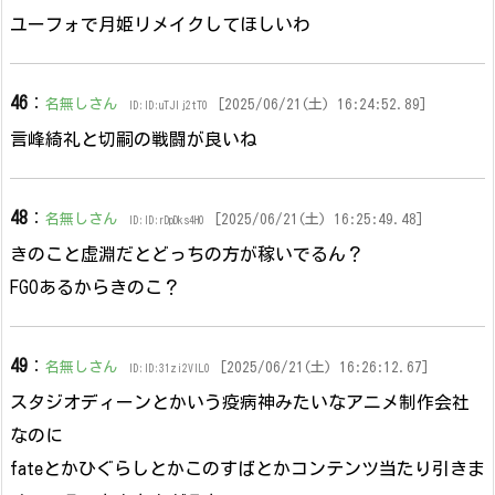
ユーフォで月姫リメイクしてほしいわ
46
：
名無しさん
[2025/06/21(土) 16:24:52.89]
ID:ID:uTJIj2tT0
言峰綺礼と切嗣の戦闘が良いね
48
：
名無しさん
[2025/06/21(土) 16:25:49.48]
ID:ID:rDpDks4H0
きのこと虚淵だとどっちの方が稼いでるん？
FGOあるからきのこ？
49
：
名無しさん
[2025/06/21(土) 16:26:12.67]
ID:ID:31zi2VlL0
スタジオディーンとかいう疫病神みたいなアニメ制作会社
なのに
fateとかひぐらしとかこのすばとかコンテンツ当たり引きま