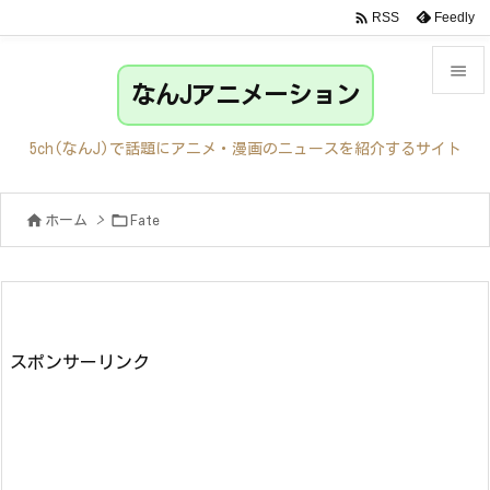

Feedly
RSS

なんJアニメーション

メニュ
5ch(なんJ)で話題にアニメ・漫画のニュースを紹介するサイト

サイド


ホーム
>
Fate

前へ

次へ

検索
スポンサーリンク