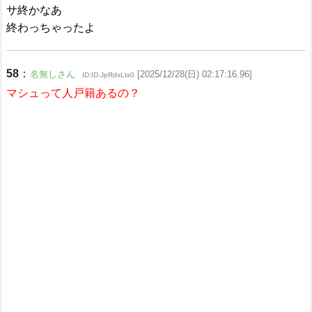
サ終かなあ
終わっちゃったよ
58
：
名無しさん
[2025/12/28(日) 02:17:16.96]
ID:ID:JpRdxLtx0
マシュって人戸籍あるの？