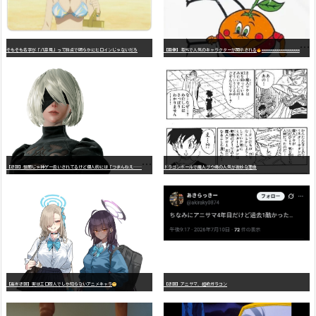
そもそも名字が「八奈見」って時点で明らかにヒロインじゃないだろ
【画像】海外で人気のキャラクターが開示される
wwwwwwwwwwwwwwwwwwwwwwwwwwwwwwwwwwwwwwwwwwwwwwwww
【
悲報】世間じゃ神ゲー扱いされてるけど個人的には「つまんねえ……」と思ったゲーム挙げてけ
ドラゴンボールで魔人ブウ編の人気が微妙な理由
【高市悲報】実はエロ同人でしか知らないアニメキャラ
【悲報】アニサマ、超絶ガラコン