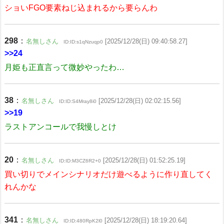
ショいFGO要素ねじ込まれるから要らんわ
298
：
名無しさん
[2025/12/28(日) 09:40:58.27]
ID:ID:s1qNzuqp0
>>24
月姫も正直言って微妙やったわ…
38
：
名無しさん
[2025/12/28(日) 02:02:15.56]
ID:ID:S4Mray8i0
>>19
ラストアンコールで我慢しとけ
20
：
名無しさん
[2025/12/28(日) 01:52:25.19]
ID:ID:M3CZ6R2+0
買い切りでメインシナリオだけ遊べるように作り直してく
れんかな
341
：
名無しさん
[2025/12/28(日) 18:19:20.64]
ID:ID:480RpK2l0