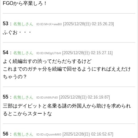
FGOから卒業しろ！
53
：
名無しさん
[2025/12/28(日) 02:15:26.23]
ID:ID:M+tX+wwB0
ふぐお・・・
54
：
名無しさん
[2025/12/28(日) 02:15:27.11]
ID:ID:0MJgU7/bH
よく続編出すの渋ってだらだらするけど
これまでのガチャ分を続編で回せるようにすればええだけ
ちゃうの？
55
：
名無しさん
[2025/12/28(日) 02:16:19.87]
ID:ID:i/A8fcFd0
三部はデイビットと名乗る謎の外国人から助けを求められ
るとこからスタートな
56
：
名無しさん
[2025/12/28(日) 02:16:52.67]
ID:ID:cQuxrmM40