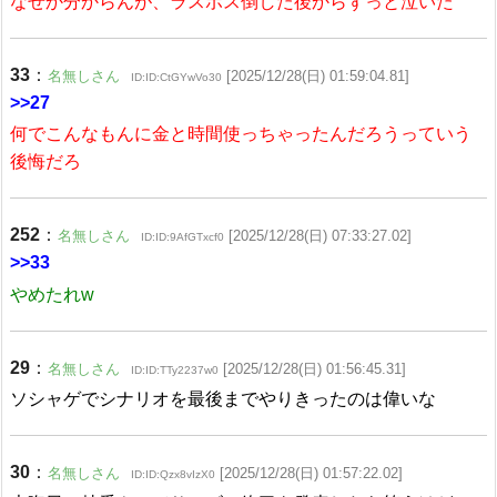
なぜか分からんが、ラスボス倒した後からずっと泣いた
33
：
名無しさん
[2025/12/28(日) 01:59:04.81]
ID:ID:CtGYwVo30
>>27
何でこんなもんに金と時間使っちゃったんだろうっていう
後悔だろ
252
：
名無しさん
[2025/12/28(日) 07:33:27.02]
ID:ID:9AfGTxcf0
>>33
やめたれw
29
：
名無しさん
[2025/12/28(日) 01:56:45.31]
ID:ID:TTy2237w0
ソシャゲでシナリオを最後までやりきったのは偉いな
30
：
名無しさん
[2025/12/28(日) 01:57:22.02]
ID:ID:Qzx8vIzX0