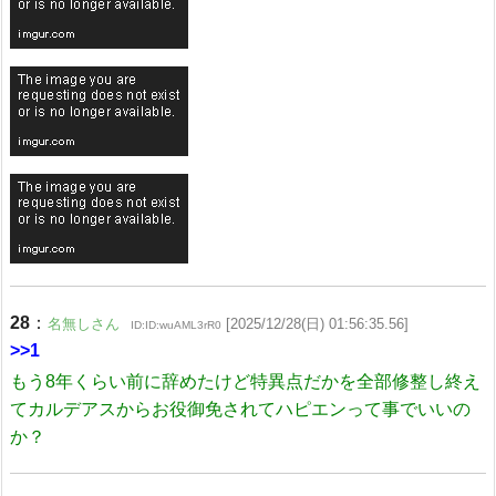
28
：
名無しさん
[2025/12/28(日) 01:56:35.56]
ID:ID:wuAML3rR0
>>1
もう8年くらい前に辞めたけど特異点だかを全部修整し終え
てカルデアスからお役御免されてハピエンって事でいいの
か？