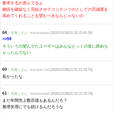
要求するの歪んでるよ
物語を破綻なく完結させてコンテンツのとしての完成度を
高めてくれることを望むべきなんじゃないの
64
：
名無しさん
[2025/12/28(日) 02:23:45.28]
ID:ID:fOJAalqD0
>>59
そういうの望んでたユーザーはみんなとっくの昔に辞めち
ゃったんでない
60
：
名無しさん
[2025/12/28(日) 02:21:29.75]
ID:ID:a6Zb+Tat0
長かったな
61
：
名無しさん
[2025/12/28(日) 02:22:10.79]
ID:ID:BVd8xl0g0
まだ年間売上数百億もあるんだろ？
無理矢理にでも続けるんだろうな