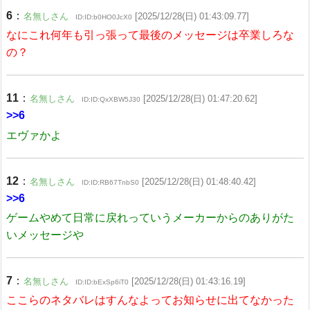
6
：
名無しさん
[2025/12/28(日) 01:43:09.77]
ID:ID:b0HO0JcX0
なにこれ何年も引っ張って最後のメッセージは卒業しろな
の？
11
：
名無しさん
[2025/12/28(日) 01:47:20.62]
ID:ID:QxXBW5J30
>>6
エヴァかよ
12
：
名無しさん
[2025/12/28(日) 01:48:40.42]
ID:ID:RB67TnbS0
>>6
ゲームやめて日常に戻れっていうメーカーからのありがた
いメッセージや
7
：
名無しさん
[2025/12/28(日) 01:43:16.19]
ID:ID:bExSp6iT0
ここらのネタバレはすんなよってお知らせに出てなかった