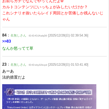
お前らガチでなんでやってんだよw
カルトコンテンツにいっちょがみしたいだけか？
これシナリオ抜いたらレイド周回とか苦痛しか残んないじ
ゃん
84
：
名無しさん
[2025/12/28(日) 02:39:54.36]
ID:ID:fOJAalqD0
>>83
なんか怒ってて草
23
：
名無しさん
[2025/12/28(日) 01:53:41.40]
ID:ID:eky32kcpd
あーあ
法的措置だよ