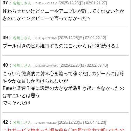
37
：
名無しさん
[2025/12/28(日) 02:01:21.27]
ID:ID:socXLAZz0
終わらせたいけどソニーやアニプレが許してくれないとか
きのこがインタビューで言ってなかった？
39
：
名無しさん
[2025/12/28(日) 02:02:22.12]
ID:ID:qrYi7CXh0
プール付きのビル維持するのにこれからもFGO続けるよ
40
：
名無しさん
[2025/12/28(日) 02:02:59.43]
ID:ID:SlAyHwWF0
こういう徹底的に射幸心を煽って稼ぐだけのゲームには冷
ややかな目しか向けられないが
Fateと関連作品に設定の大きな矛盾引き起こさなかったの
はすごいとは思う
でもそれだけ
42
：
名無しさん
[2025/12/28(日) 02:04:41.23]
ID:ID:5T/vCtCE0
これサービス始まった頃お前ら〇ぬ気で全力で叩いてたの