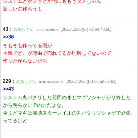
システムとかグラとか他にももうダメじゃん
新しいの作ろうよ
43
：
名無しさん
[2025/12/28(日) 02:04:43.50]
ID:ID:I6K5dsUf0
>>36
そもそも作ってる側が
本気でどこが理由で売れてるか理解してないので
作りたがらないだろ
229
：
名無しさん
[2025/12/28(日) 06:52:56.61]
ID:ID:4S2vMkET0
>>43
システム丸パクリした前回のまどマギソシャゲがサ終した
から明らかにIPの力だよな。
今まどマギは崩壊スターレイルの丸パクリソシャゲで頑張
ってるけど