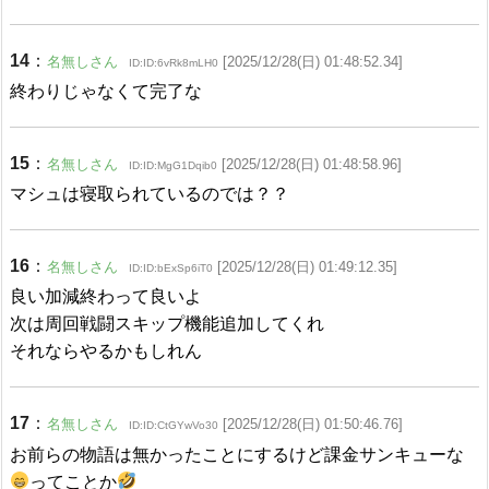
14
：
名無しさん
[2025/12/28(日) 01:48:52.34]
ID:ID:6vRk8mLH0
終わりじゃなくて完了な
15
：
名無しさん
[2025/12/28(日) 01:48:58.96]
ID:ID:MgG1Dqib0
マシュは寝取られているのでは？？
16
：
名無しさん
[2025/12/28(日) 01:49:12.35]
ID:ID:bExSp6iT0
良い加減終わって良いよ
次は周回戦闘スキップ機能追加してくれ
それならやるかもしれん
17
：
名無しさん
[2025/12/28(日) 01:50:46.76]
ID:ID:CtGYwVo30
お前らの物語は無かったことにするけど課金サンキューな
ってことか