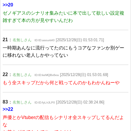
>>20
ゼノギアスのシナリオ集みたいに本で出して欲しい設定複
雑すぎて本の方が見やすいんだわ
21
：
名無しさん
[2025/12/28(日) 01:53:01.71]
ID:ID:asourti40
一時期あんなに流行ってたのにもうコアなファンか別ゲー
に移れない老人しかやってない
22
：
名無しさん
[2025/12/28(日) 01:53:01.69]
ID:ID:keMQBx6ea
もう全スキップだから何と戦ってんのかもわかんねーや
83
：
名無しさん
[2025/12/28(日) 02:38:24.86]
ID:ID:fyL/rJLP0
>>22
声優とかVtuberの配信もシナリオ全スキップしてるんだよ
な