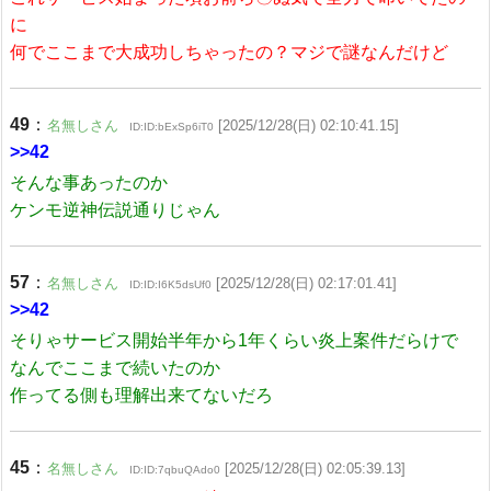
に
何でここまで大成功しちゃったの？マジで謎なんだけど
49
：
名無しさん
[2025/12/28(日) 02:10:41.15]
ID:ID:bExSp6iT0
>>42
そんな事あったのか
ケンモ逆神伝説通りじゃん
57
：
名無しさん
[2025/12/28(日) 02:17:01.41]
ID:ID:I6K5dsUf0
>>42
そりゃサービス開始半年から1年くらい炎上案件だらけで
なんでここまで続いたのか
作ってる側も理解出来てないだろ
45
：
名無しさん
[2025/12/28(日) 02:05:39.13]
ID:ID:7qbuQAdo0