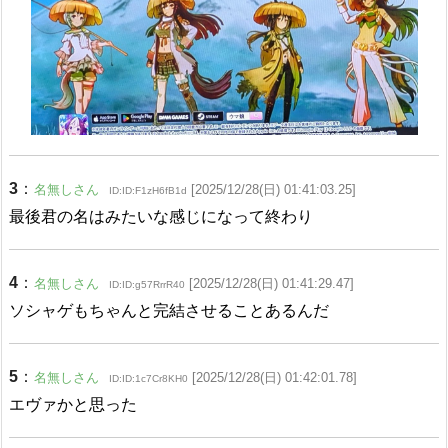
3
：
名無しさん
[2025/12/28(日) 01:41:03.25]
ID:ID:F1zH6fB1d
最後君の名はみたいな感じになって終わり
4
：
名無しさん
[2025/12/28(日) 01:41:29.47]
ID:ID:g57RrrR40
ソシャゲもちゃんと完結させることあるんだ
5
：
名無しさん
[2025/12/28(日) 01:42:01.78]
ID:ID:1c7Cr8KH0
エヴァかと思った