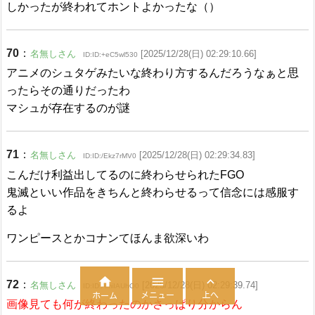
しかったが終われてホントよかったな（）
70
：
名無しさん
[2025/12/28(日) 02:29:10.66]
ID:ID:+eC5wl530
アニメのシュタゲみたいな終わり方するんだろうなぁと思
ったらその通りだったわ
マシュが存在するのが謎
71
：
名無しさん
[2025/12/28(日) 02:29:34.83]
ID:ID:/Ekz7rMV0
こんだけ利益出してるのに終わらせられたFGO
鬼滅といい作品をきちんと終わらせるって信念には感服す
るよ
ワンピースとかコナンてほんま欲深いわ



72
：
名無しさん
[2025/12/28(日) 02:29:39.74]
ID:ID:AmiIAUhO0
メニュー
上へ
ホーム
画像見ても何が終わったのかさっぱり分からん