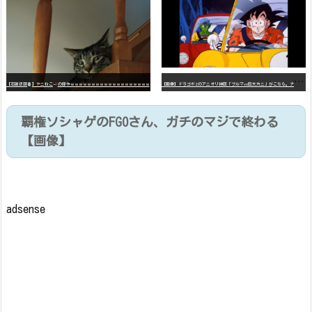
【
画像】ドラゴボZのアニオリ神回「ブルマvs巨大カニ」がこちら。ナメック星の海にドラゴボを落としたブルマと巨大カニのバトル
【石破悲報
】ヤニねこ
の原作ｗｗｗｗｗｗｗｗｗｗｗｗｗｗｗｗｗｗｗ
覇権ソシャゲのFGOさん、ガチのマジで終わる
【画像】
adsense