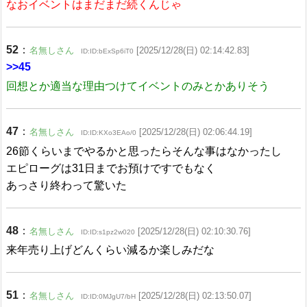
なおイベントはまだまだ続くんじゃ
52
：
名無しさん
[2025/12/28(日) 02:14:42.83]
ID:ID:bExSp6iT0
>>45
回想とか適当な理由つけてイベントのみとかありそう
47
：
名無しさん
[2025/12/28(日) 02:06:44.19]
ID:ID:KXo3EAo/0
26節くらいまでやるかと思ったらそんな事はなかったし
エピローグは31日までお預けですでもなく
あっさり終わって驚いた
48
：
名無しさん
[2025/12/28(日) 02:10:30.76]
ID:ID:s1pz2w020
来年売り上げどんくらい減るか楽しみだな
51
：
名無しさん
[2025/12/28(日) 02:13:50.07]
ID:ID:0MJgU7/bH