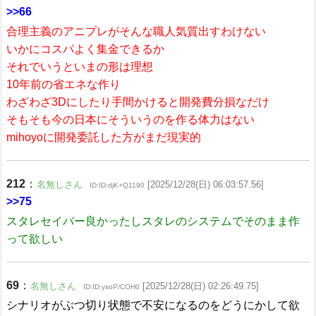
>>66
合理主義のアニプレがそんな職人気質出すわけない
いかにコスパよく集金できるか
それでいうといまの形は理想
10年前の省エネな作り
わざわざ3Dにしたり手間かけると開発費分損なだけ
そもそも今の日本にそういうのを作る体力はない
mihoyoに開発委託した方がまだ現実的
212
：
名無しさん
[2025/12/28(日) 06:03:57.56]
ID:ID:djK+Q1190
>>75
スタレセイバー良かったしスタレのシステムでそのまま作
って欲しい
69
：
名無しさん
[2025/12/28(日) 02:26:49.75]
ID:ID:ysoP/COH0
シナリオがぶつ切り状態で不安になるのをどうにかして欲