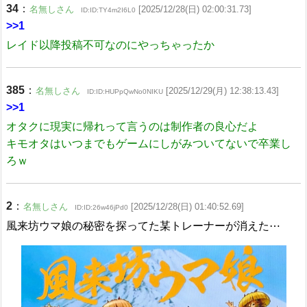
34
：
名無しさん
[2025/12/28(日) 02:00:31.73]
ID:ID:TY4m2I6L0
>>1
レイド以降投稿不可なのにやっちゃったか
385
：
名無しさん
[2025/12/29(月) 12:38:13.43]
ID:ID:HUPpQwNo0NIKU
>>1
オタクに現実に帰れって言うのは制作者の良心だよ
キモオタはいつまでもゲームにしがみついてないで卒業し
ろｗ
2
：
名無しさん
[2025/12/28(日) 01:40:52.69]
ID:ID:26w46jPd0
風来坊ウマ娘の秘密を探ってた某トレーナーが消えた⋯