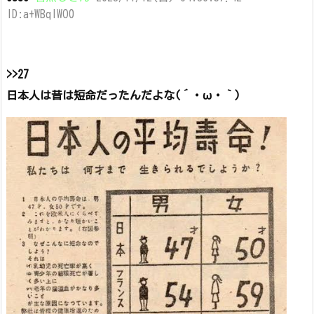
ID:a+WBqlWO0
>>27
日本人は昔は短命だったんだよな(´・ω・｀)