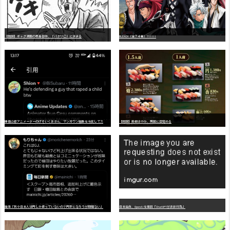
【朗報】ギャグ漫画の最高傑作、「パタリロ」に決まる
BLEACH（全７４巻）?!!!!!
嫌
儲公認アニメーターのげそいくおさん、マンガワン騒動を冷笑してスーパー大炎上
【朗報】美樹さやか、愛国に目覚める
識者「我々日本人は円しか使っていないので円安になろうが問題ない」
日本生命、OpenAIを提訴「ChatGPTが非弁行為」