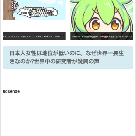
デ
トロイト・メタル・シティー ⇐これ、いまアニメ化したら、えらいことになってたよな？
【高市悲報】日本政府の成長戦略に「暗号資産」が消えるいったいなぜ…？
日本人女性は地位が低いのに、なぜ世界一長生
きなのか?世界中の研究者が疑問の声
adsense