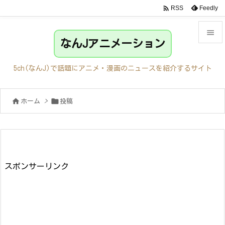

Feedly
RSS

なんJアニメーション

メニュ
5ch(なんJ)で話題にアニメ・漫画のニュースを紹介するサイト

サイド


ホーム
>
投稿

前へ

次へ

検索
スポンサーリンク