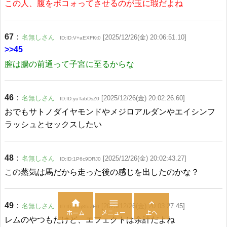
この人、腹をボコォってさせるのが玉に瑕だよね
67
：
名無しさん
[2025/12/26(金) 20:06:51.10]
ID:ID:V+aEXFKt0
>>45
膣は腸の前通って子宮に至るからな
46
：
名無しさん
[2025/12/26(金) 20:02:26.60]
ID:ID:yuTabDsZ0
おでもサトノダイヤモンドやメジロアルダンやエイシンフ
ラッシュとセックスしたい
48
：
名無しさん
[2025/12/26(金) 20:02:43.27]
ID:ID:1P6c9DRJ0
この蒸気は馬だから走った後の感じを出したのかな？



49
：
名無しさん
[2025/12/26(金) 20:03:27.45]
ID:ID:52g8fuZE0
メニュー
上へ
ホーム
レムのやつもだけど、エフェクトは余計だよね