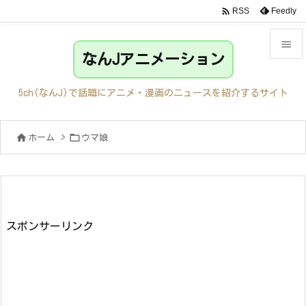

Feedly
RSS

なんJアニメーション

メニュ
5ch(なんJ)で話題にアニメ・漫画のニュースを紹介するサイト

サイド


ホーム
>
ウマ娘

前へ

次へ

検索
スポンサーリンク