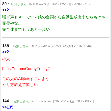
89
：
名無しさん
[2025/12/26(金) 20:09:27.19]
ID:ID:JRWse59q0
>>2
喘ぎ声もＡＩでウマ娘の台詞から自動生成出来たらもはや
完璧やな。
完全体までもうあと一歩や
135
：
名無しさん
[2025/12/26(金) 20:16:05.44]
ID:ID:yqXn2iEt0
>>2
の人
https://x.com/CunnyFunky2
この人のAI動画すごいよな
やり方教えて欲しい
144
：
名無しさん
[2025/12/26(金) 20:19:00.95]
ID:ID:oM+LhuVD0
>>135