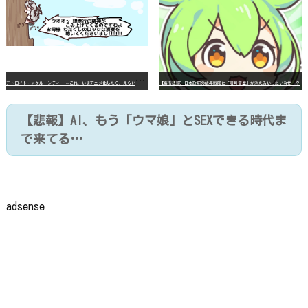
デ
トロイト・メタル・シティー ⇐これ、いまアニメ化したら、えらいことになってたよな？
【高市悲報】日本政府の成長戦略に「暗号資産」が消えるいったいなぜ…？
【悲報】AI、もう「ウマ娘」とSEXできる時代ま
で来てる…
adsense