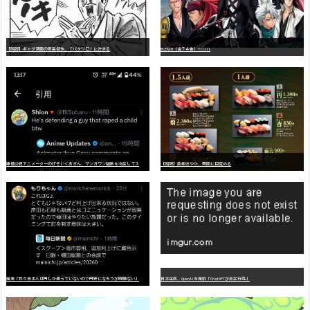
【朗報】ギャグ漫画の最高傑作、「パタリロ」に決まる
BLEACH（全７４巻）?!!!!!
嫌
儲公認アニメーターのげそいくおさん、マンガワン騒動を冷笑してスーパー大炎上
【朗報】美樹さやか、愛国に目覚める
識者「我々日本人は円しか使っていないので円安になろうが問題ない」
日本生命、OpenAIを提訴「ChatGPTが非弁行為」