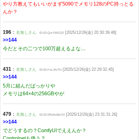
やり方教えてもいいがまず5090でメモリ128のPC持っとる
んか？
196
：
名無しさん
[2025/12/26(金) 20:30:39.48]
ID:ID:QrxY982Z0
>>144
今だとその二つで100万超えるよな…
431
：
名無しさん
[2025/12/26(金) 22:29:32.45]
ID:ID:f+tL/9xTH
>>144
5月に組んだばっかりや
メモリは64×4の256GBやが
479
：
名無しさん
[2025/12/26(金) 23:31:31.26]
ID:ID:5Rs9xMoV0
>>144
でどうするの？ComfyUIでええんか？
Controlnetも使う？