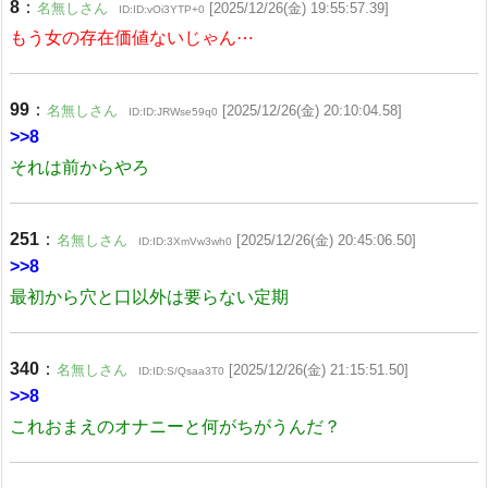
8
：
名無しさん
[2025/12/26(金) 19:55:57.39]
ID:ID:vOi3YTP+0
もう女の存在価値ないじゃん⋯
99
：
名無しさん
[2025/12/26(金) 20:10:04.58]
ID:ID:JRWse59q0
>>8
それは前からやろ
251
：
名無しさん
[2025/12/26(金) 20:45:06.50]
ID:ID:3XmVw3wh0
>>8
最初から穴と口以外は要らない定期
340
：
名無しさん
[2025/12/26(金) 21:15:51.50]
ID:ID:S/Qsaa3T0
>>8
これおまえのオナニーと何がちがうんだ？