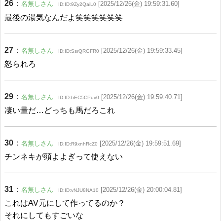
26
：
名無しさん
[2025/12/26(金) 19:59:31.60]
ID:ID:9Zy2QaiL0
最後の湯気なんだよ笑笑笑笑笑笑
27
：
名無しさん
[2025/12/26(金) 19:59:33.45]
ID:ID:SsrQRGFR0
怒られろ
29
：
名無しさん
[2025/12/26(金) 19:59:40.71]
ID:ID:bEC5CPuv0
凄い量だ…どっちも馬だろこれ
30
：
名無しさん
[2025/12/26(金) 19:59:51.69]
ID:ID:R9xnhRcZ0
チンネキが頭よよぎって使えない
31
：
名無しさん
[2025/12/26(金) 20:00:04.81]
ID:ID:vNJU8NA10
これはAV元にして作ってるのか？
それにしてもすごいな