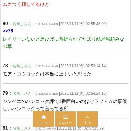
ムカつく顔してるけど
80
：
名無しさん
[2025/11/11(火) 02:55:48.09]
ID:ID:M0kHiNbD0
>>76
レイリーいないと黒ひげに首折られてた辺り結局男頼みな
の草
78
：
名無しさん
[2025/11/11(火) 02:53:14.14]
ID:ID:YcPwL9vk0
モア・コウコックは本当に上手いと思った
79
：
名無しさん
[2025/11/11(火) 02:54:24.16]
ID:ID:M0kHiNbD0
ジンベエのハンコック評で1番面白いのはセラフィムの事優
しいハンコックって言ってる所



メニュー
上へ
ホーム
81
：
名無しさん
[2025/11/11(火) 02:57:15.79]
ID:ID:79td6cKl0