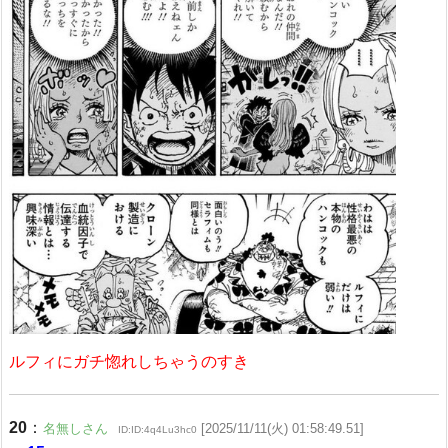
ルフィにガチ惚れしちゃうのすき
20
：
名無しさん
[2025/11/11(火) 01:58:49.51]
ID:ID:4q4Lu3hc0