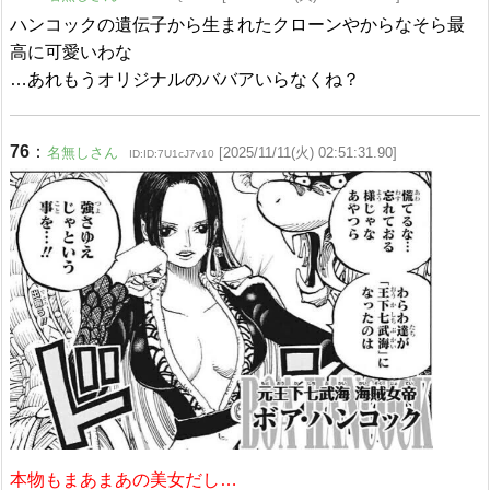
ハンコックの遺伝子から生まれたクローンやからなそら最
高に可愛いわな
…あれもうオリジナルのババアいらなくね？
76
：
名無しさん
[2025/11/11(火) 02:51:31.90]
ID:ID:7U1cJ7v10
本物もまあまあの美女だし…