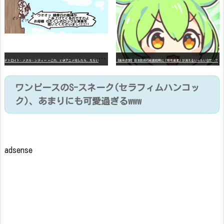
デ
トロイト・メタル・シティー ⇐これ、いまアニメ化したら、えらいことになってたよな？
【高市悲報】日本政府の成長戦略に「暗号資産」が消えるいったいなぜ…？
ワンピースのS-スネーク(セラフィムハンコッ
ク)、あまりにも可愛過ぎるwww
adsense