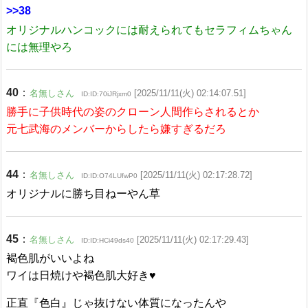
>>38
オリジナルハンコックには耐えられてもセラフィムちゃん
には無理やろ
40
：
名無しさん
[2025/11/11(火) 02:14:07.51]
ID:ID:70iJRjxm0
勝手に子供時代の姿のクローン人間作らされるとか
元七武海のメンバーからしたら嫌すぎるだろ
44
：
名無しさん
[2025/11/11(火) 02:17:28.72]
ID:ID:O74LUfwP0
オリジナルに勝ち目ねーやん草
45
：
名無しさん
[2025/11/11(火) 02:17:29.43]
ID:ID:HCi49ds40
褐色肌がいいよね
ワイは日焼けや褐色肌大好き♥
正直『色白』じゃ抜けない体質になったんや