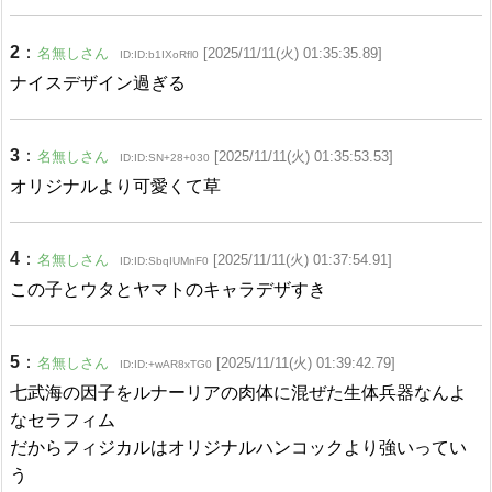
2
：
名無しさん
[2025/11/11(火) 01:35:35.89]
ID:ID:b1IXoRfl0
ナイスデザイン過ぎる
3
：
名無しさん
[2025/11/11(火) 01:35:53.53]
ID:ID:SN+28+030
オリジナルより可愛くて草
4
：
名無しさん
[2025/11/11(火) 01:37:54.91]
ID:ID:SbqIUMnF0
この子とウタとヤマトのキャラデザすき
5
：
名無しさん
[2025/11/11(火) 01:39:42.79]
ID:ID:+wAR8xTG0
七武海の因子をルナーリアの肉体に混ぜた生体兵器なんよ
なセラフィム
だからフィジカルはオリジナルハンコックより強いってい
う