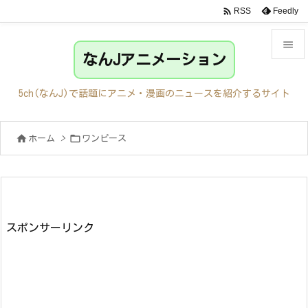

Feedly
RSS

なんJアニメーション

メニュ
5ch(なんJ)で話題にアニメ・漫画のニュースを紹介するサイト

サイド


ホーム
>
ワンピース

前へ

次へ

検索
スポンサーリンク