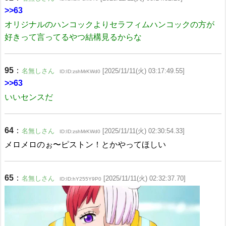
>>63
オリジナルのハンコックよりセラフィムハンコックの方が
好きって言ってるやつ結構見るからな
95
：
名無しさん
[2025/11/11(火) 03:17:49.55]
ID:ID:zshMrKWd0
>>63
いいセンスだ
64
：
名無しさん
[2025/11/11(火) 02:30:54.33]
ID:ID:zshMrKWd0
メロメロのぉ〜ピストン！とかやってほしい
65
：
名無しさん
[2025/11/11(火) 02:32:37.70]
ID:ID:hY255Y9P0