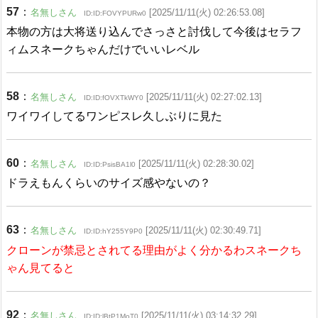
57
：
名無しさん
[2025/11/11(火) 02:26:53.08]
ID:ID:FOVYPURw0
本物の方は大将送り込んでさっさと討伐して今後はセラフ
ィムスネークちゃんだけでいいレベル
58
：
名無しさん
[2025/11/11(火) 02:27:02.13]
ID:ID:fOVXTkWY0
ワイワイしてるワンピスレ久しぶりに見た
60
：
名無しさん
[2025/11/11(火) 02:28:30.02]
ID:ID:PsisBA1l0
ドラえもんくらいのサイズ感やないの？
63
：
名無しさん
[2025/11/11(火) 02:30:49.71]
ID:ID:hY255Y9P0
クローンが禁忌とされてる理由がよく分かるわスネークち
ゃん見てると
92
：
名無しさん
[2025/11/11(火) 03:14:32.29]
ID:ID:lBtP1MoT0