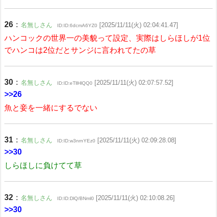
26
：
名無しさん
[2025/11/11(火) 02:04:41.47]
ID:ID:6dcmA6YZ0
ハンコックの世界一の美貌って設定、実際はしらほしが1位
でハンコは2位だとサンジに言われてたの草
30
：
名無しさん
[2025/11/11(火) 02:07:57.52]
ID:ID:eTllHlQQ0
>>26
魚と妾を一緒にするでない
31
：
名無しさん
[2025/11/11(火) 02:09:28.08]
ID:ID:w3nrnYEz0
>>30
しらほしに負けてて草
32
：
名無しさん
[2025/11/11(火) 02:10:08.26]
ID:ID:DlQ/BNml0
>>30