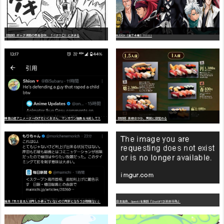
【朗報】ギャグ漫画の最高傑作、「パタリロ」に決まる
BLEACH（全７４巻）?!!!!!
嫌
儲公認アニメーターのげそいくおさん、マンガワン騒動を冷笑してスーパー大炎上
【朗報】美樹さやか、愛国に目覚める
識者「我々日本人は円しか使っていないので円安になろうが問題ない」
日本生命、OpenAIを提訴「ChatGPTが非弁行為」