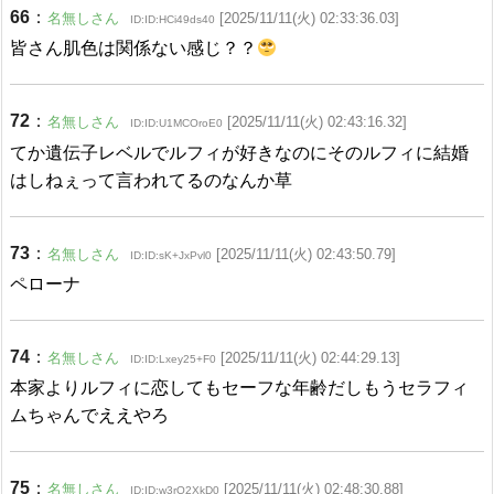
66
：
名無しさん
[2025/11/11(火) 02:33:36.03]
ID:ID:HCi49ds40
皆さん肌色は関係ない感じ？？
72
：
名無しさん
[2025/11/11(火) 02:43:16.32]
ID:ID:U1MCOroE0
てか遺伝子レベルでルフィが好きなのにそのルフィに結婚
はしねぇって言われてるのなんか草
73
：
名無しさん
[2025/11/11(火) 02:43:50.79]
ID:ID:sK+JxPvl0
ペローナ
74
：
名無しさん
[2025/11/11(火) 02:44:29.13]
ID:ID:Lxey25+F0
本家よりルフィに恋してもセーフな年齢だしもうセラフィ
ムちゃんでええやろ
75
：
名無しさん
[2025/11/11(火) 02:48:30.88]
ID:ID:w3rQ2XkD0