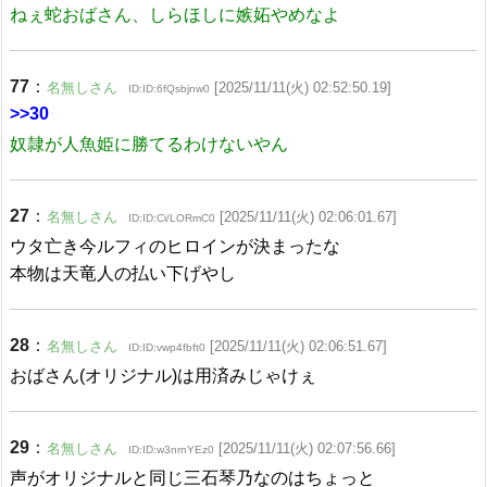
ねぇ蛇おばさん、しらほしに嫉妬やめなよ
77
：
名無しさん
[2025/11/11(火) 02:52:50.19]
ID:ID:6fQsbjnw0
>>30
奴隷が人魚姫に勝てるわけないやん
27
：
名無しさん
[2025/11/11(火) 02:06:01.67]
ID:ID:Ci/LORmC0
ウタ亡き今ルフィのヒロインが決まったな
本物は天竜人の払い下げやし
28
：
名無しさん
[2025/11/11(火) 02:06:51.67]
ID:ID:vwp4fbft0
おばさん(オリジナル)は用済みじゃけぇ
29
：
名無しさん
[2025/11/11(火) 02:07:56.66]
ID:ID:w3nrnYEz0
声がオリジナルと同じ三石琴乃なのはちょっと