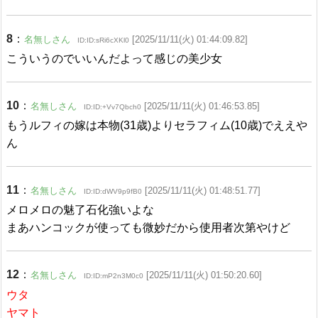
8
：
名無しさん
[2025/11/11(火) 01:44:09.82]
ID:ID:sRi6cXKl0
こういうのでいいんだよって感じの美少女
10
：
名無しさん
[2025/11/11(火) 01:46:53.85]
ID:ID:+Vv7Qbch0
もうルフィの嫁は本物(31歳)よりセラフィム(10歳)でええや
ん
11
：
名無しさん
[2025/11/11(火) 01:48:51.77]
ID:ID:dWV9p9fB0
メロメロの魅了石化強いよな
まあハンコックが使っても微妙だから使用者次第やけど
12
：
名無しさん
[2025/11/11(火) 01:50:20.60]
ID:ID:mP2n3M0c0
ウタ
ヤマト