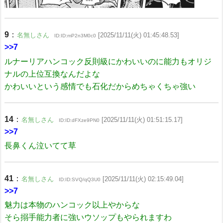
9
：
名無しさん
[2025/11/11(火) 01:45:48.53]
ID:ID:mP2n3M0c0
>>7
ルナーリアハンコック反則級にかわいいのに能力もオリジ
ナルの上位互換なんだよな
かわいいという感情でも石化だからめちゃくちゃ強い
14
：
名無しさん
[2025/11/11(火) 01:51:15.17]
ID:ID:dFXze9PN0
>>7
長鼻くん泣いてて草
41
：
名無しさん
[2025/11/11(火) 02:15:49.04]
ID:ID:SVQ/qQ3U0
>>7
魅力は本物のハンコック以上やからな
そら搦手能力者に強いウソップもやられますわ