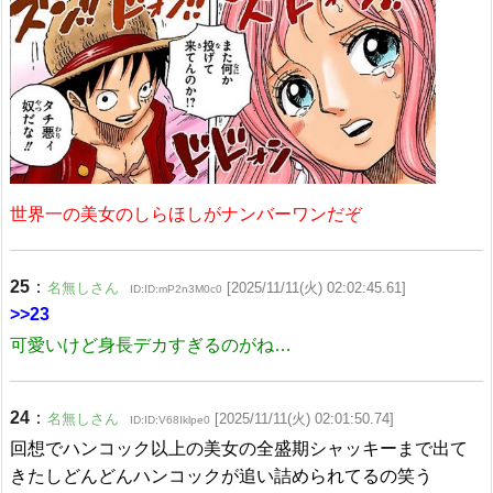
世界一の美女のしらほしがナンバーワンだぞ
25
：
名無しさん
[2025/11/11(火) 02:02:45.61]
ID:ID:mP2n3M0c0
>>23
可愛いけど身長デカすぎるのがね…
24
：
名無しさん
[2025/11/11(火) 02:01:50.74]
ID:ID:V68Iklpe0
回想でハンコック以上の美女の全盛期シャッキーまで出て
きたしどんどんハンコックが追い詰められてるの笑う