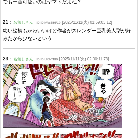
でも一番可愛いのはヤマトだよね？
21
：
名無しさん
[2025/11/11(火) 01:59:03.12]
ID:ID:hWc3jHF10
幼い絵柄もかわいいけど作者がスレンダー巨乳美人型が好
みだから少ないという
23
：
名無しさん
[2025/11/11(火) 02:00:11.73]
ID:ID:LlKlkTBI0