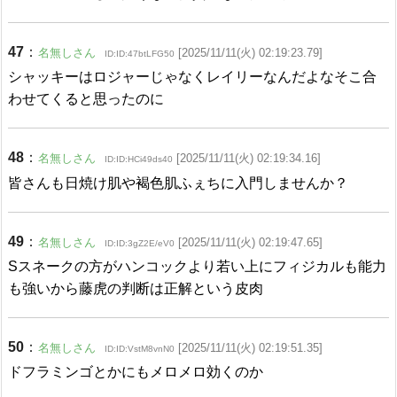
47
：
名無しさん
[2025/11/11(火) 02:19:23.79]
ID:ID:47btLFG50
シャッキーはロジャーじゃなくレイリーなんだよなそこ合
わせてくると思ったのに
48
：
名無しさん
[2025/11/11(火) 02:19:34.16]
ID:ID:HCi49ds40
皆さんも日焼け肌や褐色肌ふぇちに入門しませんか？
49
：
名無しさん
[2025/11/11(火) 02:19:47.65]
ID:ID:3gZ2E/eV0
Sスネークの方がハンコックより若い上にフィジカルも能力
も強いから藤虎の判断は正解という皮肉
50
：
名無しさん
[2025/11/11(火) 02:19:51.35]
ID:ID:VstM8vnN0
ドフラミンゴとかにもメロメロ効くのか