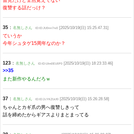
昔見たけど全然覚えてない
復讐する話だっけ？
35
：
名無しさん
[2025/10/19(日) 15:25:47.31]
ID:ID:JU0nn7rv0
ていうか
今年シュタゲ15周年なのか？
123
：
名無しさん
[2025/10/19(日) 18:23:33.46]
ID:ID:UIm0EU0F0
>>35
また新作やるんだろｗ
37
：
名無しさん
[2025/10/19(日) 15:26:28.58]
ID:ID:2cYKZUcf0
ちゃんとカギ爪の男へ復讐しきって
話を締めたからギアスよりまとまってる