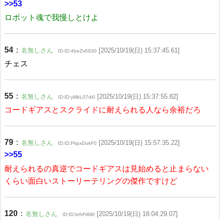
>>53
ロボット魂で我慢しとけよ
54
：
名無しさん
[2025/10/19(日) 15:37:45.61]
ID:ID:4beZv6930
チェス
55
：
名無しさん
[2025/10/19(日) 15:37:55.82]
ID:ID:yMkL07di0
コードギアスとスクライドに耐えられる人なら余裕だろ
79
：
名無しさん
[2025/10/19(日) 15:57:35.22]
ID:ID:PkpxDukF0
>>55
耐えられるの真逆でコードギアスは見始めると止まらない
くらい面白いストーリーテリングの傑作ですけど
120
：
名無しさん
[2025/10/19(日) 18:04:29.07]
ID:ID:brhFt8il0