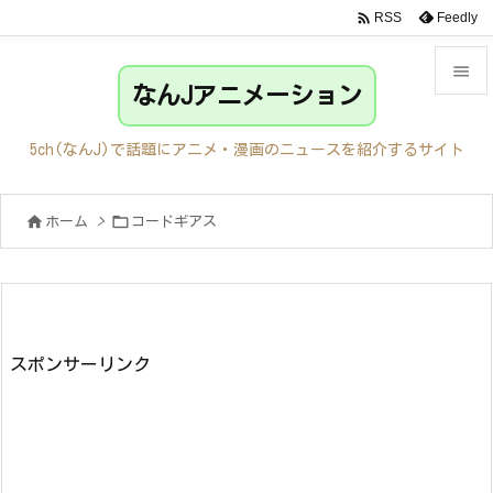

Feedly
RSS

なんJアニメーション

メニュ
5ch(なんJ)で話題にアニメ・漫画のニュースを紹介するサイト

サイド


ホーム
>
コードギアス

前へ

次へ

検索
スポンサーリンク