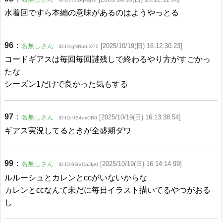
水着回ですら本編の意味があるのはようやっとる
96
：
名無しさん
[2025/10/19(日) 16:12:30.23]
ID:ID:gNRu6IXP0
コードギアスは毎回毎回謎残しで終わるやり方がすごかっ
たな
シーズン1だけで良かった気もする
97
：
名無しさん
[2025/10/19(日) 16:13:38.54]
ID:ID:fJS4qxCB0
ギアス実況してるときが全盛期ダワ
99
：
名無しさん
[2025/10/19(日) 16:14:14.99]
ID:ID:6GVCaJIp0
ルルーシュとカレンとccがいないからな
カレンとccなんて未だに毎日イラスト描いてるやつがおる
し