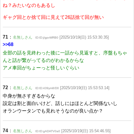
ね？みたいなのもあるし
ギャグ回とか捨て回に見えて26話捨て回が無い
71
：
名無しさん
[2025/10/19(日) 15:53:30.35]
ID:ID:j/gpvWRB0
>>68
全部の話を見終わった後に一話から見返すと、序盤もちゃ
んと話が繋がってるのがわかるからな
アメ車回がちょーっと怪しいぐらい
72
：
名無しさん
[2025/10/19(日) 15:53:53.14]
ID:ID:439ym8/D0
中身が無さすぎるからな
設定は割と面白いけど、話しにはほとんど関係ないし
オランウータンでも見れそうなのが良い点か？
74
：
名無しさん
[2025/10/19(日) 15:54:46.55]
ID:ID:gADATV0a0