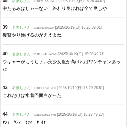
38
：
名無しさん
[2025/10/19(日) 15:26:33.07]
ID:ID:MTXAufMEd
中だるみはしゃーない 終わり良ければ全て良しや
39
：
名無しさん
[2025/10/19(日) 15:26:39.01]
ID:ID:N755yiZj0
復讐やり遂げるのがええよね
40
：
名無しさん
[2025/10/19(日) 15:26:49.71]
ID:ID:pwJhmkCb0
ウギャーがもうちょい美少女度が高ければワンチャンあっ
た
43
：
名無しさん
[2025/10/19(日) 15:29:26.51]
ID:ID:+AwkhhJh0
これだけは水着回面白かった
44
：
名無しさん
[2025/10/19(日) 15:29:49.23]
ID:ID:NOrrE5TVd
ﾔﾝﾏｰﾆﾔﾝﾏｰﾆﾔﾝﾏｰﾆﾔｰｲﾔｰ