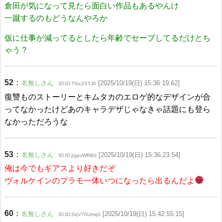
倉田が気になって見たら面白い作品もあるやんけ
一蹴するのもどうなんやろか
仮に仕事が減ってるとしたら年齢でセーブしてるだけとち
ゃう？
52
：
名無しさん
[2025/10/19(日) 15:36:19.62]
ID:ID:TSic2XTJ0
復讐ものストーリーとキムタカのエロゲ的なデザインが合
ってなかったけどあのキャラデザじゃなきゃ話題にも登ら
なかっただろうな
53
：
名無しさん
[2025/10/19(日) 15:36:23.54]
ID:ID:j/gpvWRB0
俺は今でもギアスより好きだぞ
ヴォルケインのプラモ一体いつになったら出るんだよ
60
：
名無しさん
[2025/10/19(日) 15:42:55.15]
ID:ID:SqV70Umq0