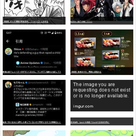
【朗報】ギャグ漫画の最高傑作、「パタリロ」に決まる
BLEACH（全７４巻）?!!!!!
嫌
儲公認アニメーターのげそいくおさん、マンガワン騒動を冷笑してスーパー大炎上
【朗報】美樹さやか、愛国に目覚める
識者「我々日本人は円しか使っていないので円安になろうが問題ない」
日本生命、OpenAIを提訴「ChatGPTが非弁行為」