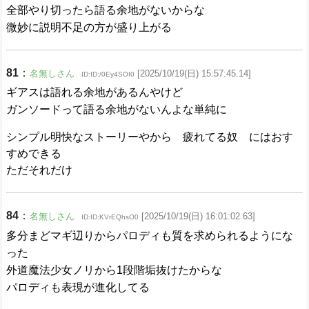
全部やり切ったら語る余地がないからな
微妙に説明不足の方が盛り上がる
81
：
名無しさん
[2025/10/19(日) 15:57:45.14]
ID:ID:/0Ey4SOI0
ギアスは語れる余地があるんやけど
ガンソードって語る余地がないんよな単純に
シンプル明快なストーリーやから 疲れてる奴 にはおす
すめできる
ただそれだけ
84
：
名無しさん
[2025/10/19(日) 16:01:02.63]
ID:ID:KVrEQhsO0
多分まどマギ辺りからパロディも質を求められるようにな
った
外道魔法少女ノリから1段階垢抜けたからな
パロディも表現が進化してる