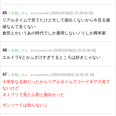
45
：
名無しさん
[2025/10/19(日) 15:29:54.02]
ID:ID:/Zsk+E8f0
リアルタイムで見てたけど大して面白くないから今見る価
値なんて全くない
倉田とかいうあの時代でしか通用しないノリしか脚本家
46
：
名無しさん
[2025/10/19(日) 15:31:36.62]
ID:ID:G3nbZv7W0
エルドラVとかふざけすぎてるところは好きじゃない
47
：
名無しさん
[2025/10/19(日) 15:32:25.14]
ID:ID:y9FPiPvLd
小学生なる前だったからリアルタイムでコードギアス見て
ないけど
ネトフリで見たら割と面白かった
ガンソードは知らないこ