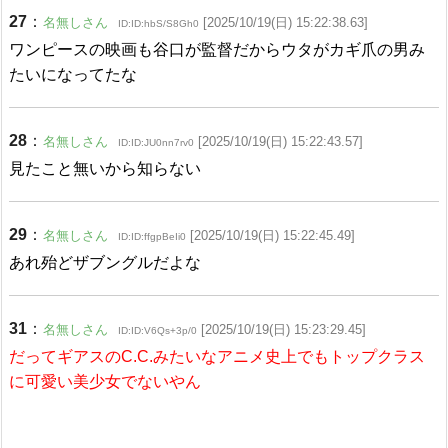
27
：
名無しさん
[2025/10/19(日) 15:22:38.63]
ID:ID:hbS/S8Gh0
ワンピースの映画も谷口が監督だからウタがカギ爪の男み
たいになってたな
28
：
名無しさん
[2025/10/19(日) 15:22:43.57]
ID:ID:JU0nn7rv0
見たこと無いから知らない
29
：
名無しさん
[2025/10/19(日) 15:22:45.49]
ID:ID:ffgpBeIi0
あれ殆どザブングルだよな
31
：
名無しさん
[2025/10/19(日) 15:23:29.45]
ID:ID:V6Qs+3p/0
だってギアスのC.C.みたいなアニメ史上でもトップクラス
に可愛い美少女でないやん