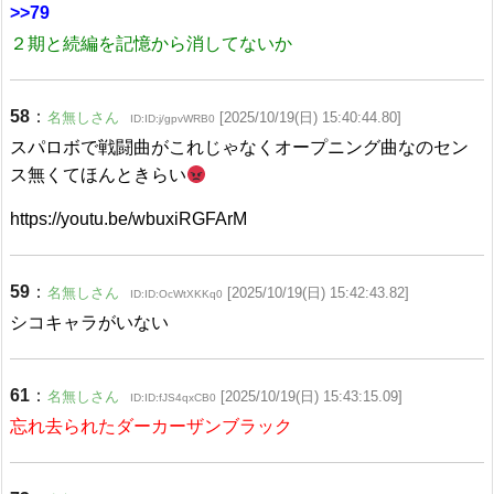
>>79
２期と続編を記憶から消してないか
58
：
名無しさん
[2025/10/19(日) 15:40:44.80]
ID:ID:j/gpvWRB0
スパロボで戦闘曲がこれじゃなくオープニング曲なのセン
ス無くてほんときらい
https://youtu.be/wbuxiRGFArM
59
：
名無しさん
[2025/10/19(日) 15:42:43.82]
ID:ID:OcWtXKKq0
シコキャラがいない
61
：
名無しさん
[2025/10/19(日) 15:43:15.09]
ID:ID:fJS4qxCB0
忘れ去られたダーカーザンブラック