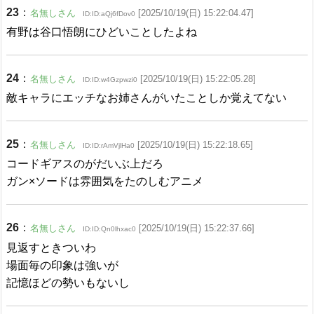
23
：
名無しさん
[2025/10/19(日) 15:22:04.47]
ID:ID:aQj6fDov0
有野は谷口悟朗にひどいことしたよね
24
：
名無しさん
[2025/10/19(日) 15:22:05.28]
ID:ID:w4Gzpwzi0
敵キャラにエッチなお姉さんがいたことしか覚えてない
25
：
名無しさん
[2025/10/19(日) 15:22:18.65]
ID:ID:rAmVjlHa0
コードギアスのがだいぶ上だろ
ガン×ソードは雰囲気をたのしむアニメ
26
：
名無しさん
[2025/10/19(日) 15:22:37.66]
ID:ID:Qn0lhxac0
見返すときついわ
場面毎の印象は強いが
記憶ほどの勢いもないし