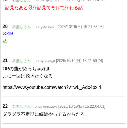
ID:ID:zPbgKqKF0
1話見たあと最終話見てそれで終わる話
20
：
名無しさん
[2025/10/19(日) 15:21:55.93]
ID:ID:yMkL07di0
>>19
草
21
：
名無しさん
[2025/10/19(日) 15:21:59.74]
ID:ID:q8vssClg0
OPの曲がめっちゃ好き
月に一回は聴きたくなる
https://www.youtube.com/watch?v=wL_Adc4pxI4
22
：
名無しさん
[2025/10/19(日) 15:22:04.01]
ID:ID:J7fHbG2W0
ダラダラ不定期に続編やってるからだろ