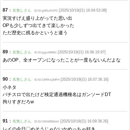
87
：
名無しさん
[2025/10/19(日) 16:04:53.08]
ID:ID:gNRu6IXP0
実況すげえ盛り上がってた思い出
OPも少しずつ出てきて楽しかった
ただ歴史に残るかというと違う
89
：
名無しさん
[2025/10/19(日) 16:06:19.97]
ID:ID:j/gpvWRB0
あのOP、全オープンになったことが一度もないんだよな
90
：
名無しさん
[2025/10/19(日) 16:07:36.16]
ID:ID:C9RKxQMFH
小ネタ
パチスロで出たけど検定通過機種名はガンソードDT
拘りすぎだろw
91
：
名無しさん
[2025/10/19(日) 16:09:38.26]
ID:ID:O9G8BBbb0
レイの今日〇ぬそうじゃないかめっちゃ好き