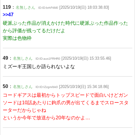
119
：
名無しさん
[2025/10/19(日) 18:03:38.83]
ID:ID:brhFt8il0
>>47
硬派ぶった作品が消えかけた時代に硬派ぶった作品作った
から評価が残ってるだけだよ
実際は色物枠
49
：
名無しさん
[2025/10/19(日) 15:33:55.46]
ID:ID:aus1FRHR0
ミズーギ王国しか語られないよな
50
：
名無しさん
[2025/10/19(日) 15:34:18.86]
ID:ID:IZzgm/bk0
コードギアスは最初からトップスピードで面白いけどガン
ソードは10話あたりに鉤爪の男が出てくるまでスロースタ
ーターだからじゃね
というか今年で放送から20年なのかよ…