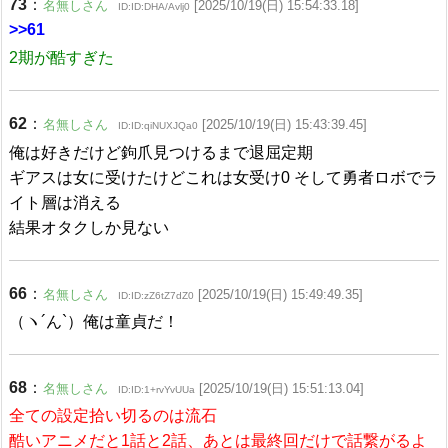
73
：
名無しさん
[2025/10/19(日) 15:54:33.18]
ID:ID:DHA/Avlj0
>>61
2期が酷すぎた
62
：
名無しさん
[2025/10/19(日) 15:43:39.45]
ID:ID:qiNUXJQa0
俺は好きだけど鉤爪見つけるまで退屈定期
ギアスは女に受けたけどこれは女受け0 そして勇者ロボでラ
イト層は消える
結果オタクしか見ない
66
：
名無しさん
[2025/10/19(日) 15:49:49.35]
ID:ID:zZ6tZ7dZ0
（ヽ´ん`）俺は童貞だ！
68
：
名無しさん
[2025/10/19(日) 15:51:13.04]
ID:ID:1+rvYvUUa
全ての設定拾い切るのは流石
酷いアニメだと1話と2話、あとは最終回だけで話繋がるよ