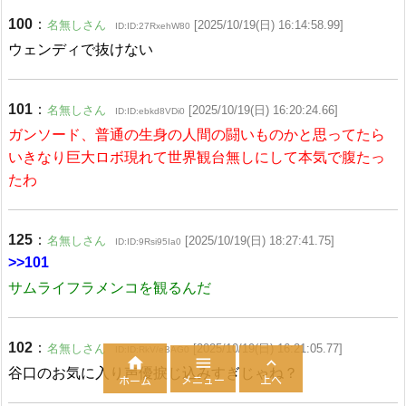
100
：
名無しさん
[2025/10/19(日) 16:14:58.99]
ID:ID:27RxehW80
ウェンディで抜けない
101
：
名無しさん
[2025/10/19(日) 16:20:24.66]
ID:ID:ebkd8VDi0
ガンソード、普通の生身の人間の闘いものかと思ってたら
いきなり巨大ロボ現れて世界観台無しにして本気で腹たっ
たわ
125
：
名無しさん
[2025/10/19(日) 18:27:41.75]
ID:ID:9Rsi95Ia0
>>101
サムライフラメンコを観るんだ
102
：
名無しさん
[2025/10/19(日) 16:21:05.77]
ID:ID:RkV/eBAG0



谷口のお気に入り声優捩じ込みすぎじゃね？
メニュー
上へ
ホーム