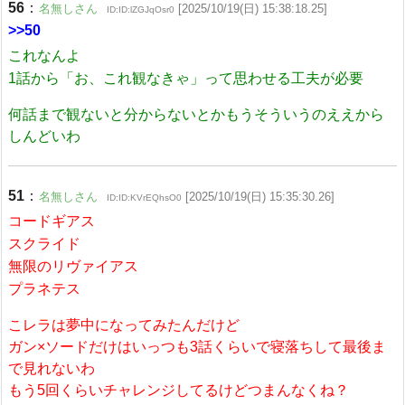
56
：
名無しさん
[2025/10/19(日) 15:38:18.25]
ID:ID:lZGJqOsr0
>>50
これなんよ
1話から「お、これ観なきゃ」って思わせる工夫が必要
何話まで観ないと分からないとかもうそういうのええから
しんどいわ
51
：
名無しさん
[2025/10/19(日) 15:35:30.26]
ID:ID:KVrEQhsO0
コードギアス
スクライド
無限のリヴァイアス
プラネテス
こレラは夢中になってみたんだけど
ガン×ソードだけはいっつも3話くらいで寝落ちして最後ま
で見れないわ
もう5回くらいチャレンジしてるけどつまんなくね？