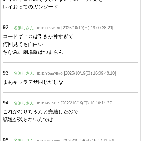
レイおってのガンソード
92
：
名無しさん
[2025/10/19(日) 16:09:38.29]
ID:ID:HhVzl/tDH
コードギアスは引きが神すぎて
何回見ても面白い
ちなみに劇場版はつまらん
93
：
名無しさん
[2025/10/19(日) 16:09:48.10]
ID:ID:YGqqPEtv0
まあキャラデザ同じだしな
94
：
名無しさん
[2025/10/19(日) 16:10:14.32]
ID:ID:ltKcr0Ru0
これかなりちゃんと完結したので
話題が残らないんでは
95
：
名無しさん
[2025/10/19(日) 16:12:11.50]
ID:ID:U3Bqkrgs0