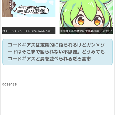
デ
トロイト・メタル・シティー ⇐これ、いまアニメ化したら、えらいことになってたよな？
【高市悲報】日本政府の成長戦略に「暗号資産」が消えるいったいなぜ…？
コードギアスは定期的に語られるけどガン×ソ
ードはそこまで語られない不思議。どうみても
コードギアスと肩を並べられるだろ高市
adsense