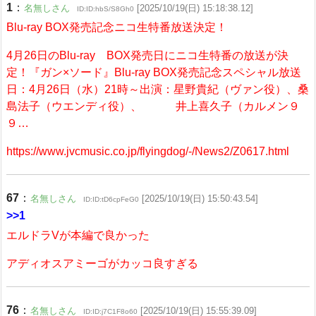
1
：
名無しさん
[2025/10/19(日) 15:18:38.12]
ID:ID:hbS/S8Gh0
Blu-ray BOX発売記念ニコ生特番放送決定！
4月26日のBlu-ray BOX発売日にニコ生特番の放送が決
定！『ガン×ソード』Blu-ray BOX発売記念スペシャル放送
日：4月26日（水）21時～出演：星野貴紀（ヴァン役）、桑
島法子（ウエンディ役）、 井上喜久子（カルメン９
９…
https://www.jvcmusic.co.jp/flyingdog/-/News2/Z0617.html
67
：
名無しさん
[2025/10/19(日) 15:50:43.54]
ID:ID:tD6cpFeG0
>>1
エルドラVが本編で良かった
アディオスアミーゴがカッコ良すぎる
76
：
名無しさん
[2025/10/19(日) 15:55:39.09]
ID:ID:j7C1F8o60