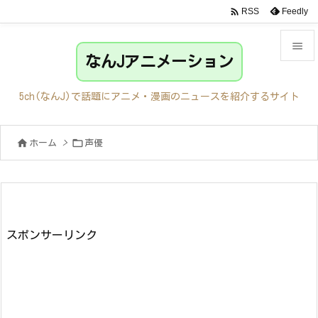

Feedly
RSS

なんJアニメーション

メニュ
5ch(なんJ)で話題にアニメ・漫画のニュースを紹介するサイト

サイド


ホーム
>
声優

前へ

次へ

検索
スポンサーリンク