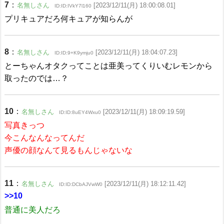
7
：
名無しさん
[2023/12/11(月) 18:00:08.01]
ID:ID:IVkY7l160
プリキュアだろ何キュアが知らんが
8
：
名無しさん
[2023/12/11(月) 18:04:07.23]
ID:ID:9+K9ymju0
とーちゃんオタクってことは亜美ってくりいむレモンから
取ったのでは…？
10
：
名無しさん
[2023/12/11(月) 18:09:19.59]
ID:ID:8uEY4Wxu0
写真きっつ
今こんなんなってんだ
声優の顔なんて見るもんじゃないな
11
：
名無しさん
[2023/12/11(月) 18:12:11.42]
ID:ID:DCbAJVwW0
>>10
普通に美人だろ