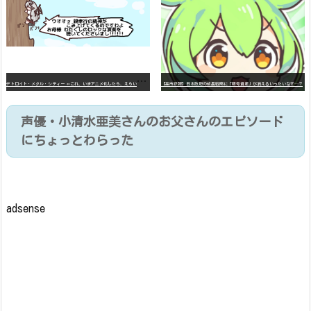
デ
トロイト・メタル・シティー ⇐これ、いまアニメ化したら、えらいことになってたよな？
【高市悲報】日本政府の成長戦略に「暗号資産」が消えるいったいなぜ…？
声優・小清水亜美さんのお父さんのエピソード
にちょっとわらった
adsense