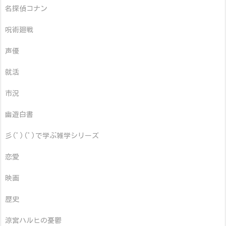
名探偵コナン
呪術廻戦
声優
就活
市況
幽遊白書
彡(ﾟ)(ﾟ)で学ぶ雑学シリーズ
恋愛
映画
歴史
涼宮ハルヒの憂鬱