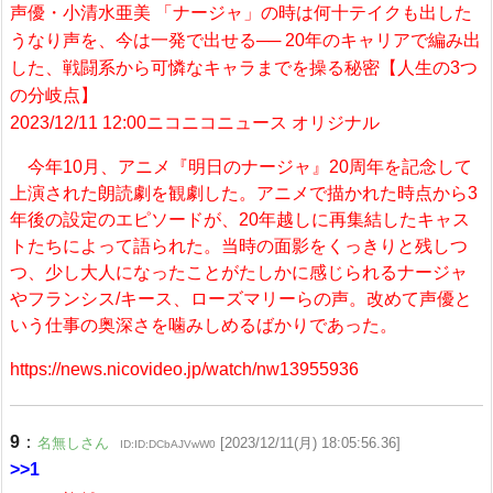
声優・小清水亜美 「ナージャ」の時は何十テイクも出した
うなり声を、今は一発で出せる── 20年のキャリアで編み出
した、戦闘系から可憐なキャラまでを操る秘密【人生の3つ
の分岐点】
2023/12/11 12:00ニコニコニュース オリジナル
今年10月、アニメ『明日のナージャ』20周年を記念して
上演された朗読劇を観劇した。アニメで描かれた時点から3
年後の設定のエピソードが、20年越しに再集結したキャス
トたちによって語られた。当時の面影をくっきりと残しつ
つ、少し大人になったことがたしかに感じられるナージャ
やフランシス/キース、ローズマリーらの声。改めて声優と
いう仕事の奥深さを噛みしめるばかりであった。
https://news.nicovideo.jp/watch/nw13955936
9
：
名無しさん
[2023/12/11(月) 18:05:56.36]
ID:ID:DCbAJVwW0
>>1