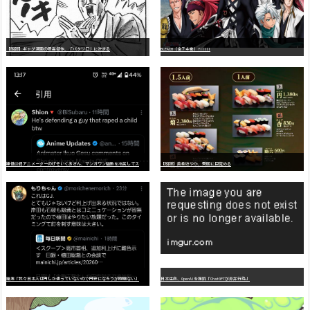
【朗報】ギャグ漫画の最高傑作、「パタリロ」に決まる
BLEACH（全７４巻）?!!!!!
嫌
儲公認アニメーターのげそいくおさん、マンガワン騒動を冷笑してスーパー大炎上
【朗報】美樹さやか、愛国に目覚める
識者「我々日本人は円しか使っていないので円安になろうが問題ない」
日本生命、OpenAIを提訴「ChatGPTが非弁行為」