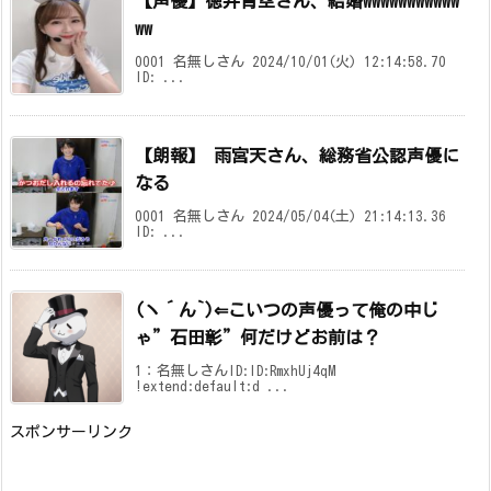
【声優】徳井青空さん、結婚wwwwwwwwwww
ww
0001 名無しさん 2024/10/01(火) 12:14:58.70
ID: ...
【朗報】 雨宮天さん、総務省公認声優に
なる
0001 名無しさん 2024/05/04(土) 21:14:13.36
ID: ...
(ヽ´ん`)⇐こいつの声優って俺の中じ
ゃ”石田彰”何だけどお前は？
1：名無しさんID:ID:RmxhUj4qM
!extend:default:d ...
スポンサーリンク