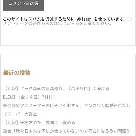
このサイトはスパムを低減するために Akismet を使っています。
コ
メントデータの処理方法の詳細はこちらをご覧ください
。
最近の投稿
【朗報】ギャグ漫画の最高傑作、「パタリロ」に決まる
BLEACH（全７４巻）?!!!!!
嫌儲公認アニメーターのげそいくおさん、マンガワン騒動を冷笑し
てスーパー大炎上
【朗報】美樹さやか、愛国に目覚める
識者「我々日本人は円しか使っていないので円安になろうが問題な