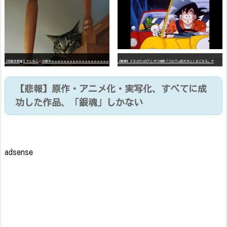
【
画像】ドラゴボZのアニオリ神回「ブルマvs巨大カニ」がこちら。ナメック星の海にドラゴボを落としたブルマと巨大カニのバトル
【石破悲報
】ヤニねこ
の原作ｗｗｗｗｗｗｗｗｗｗｗｗｗｗｗｗｗｗｗ
【悲報】原作・アニメ化・実写化、すべてに成
功した作品、「銀魂」しかない
adsense