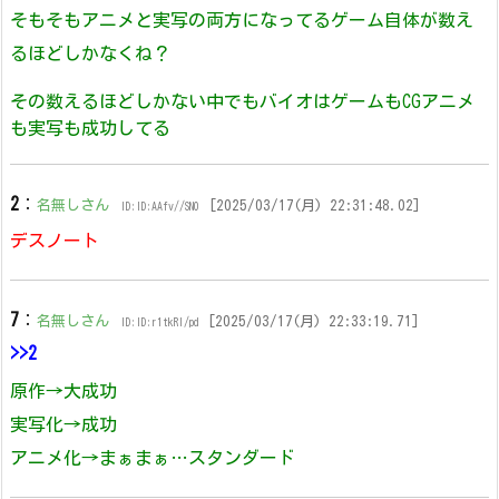
そもそもアニメと実写の両方になってるゲーム自体が数え
るほどしかなくね？
その数えるほどしかない中でもバイオはゲームもCGアニメ
も実写も成功してる
2
：
名無しさん
[2025/03/17(月) 22:31:48.02]
ID:ID:AAfv//SN0
デスノート
7
：
名無しさん
[2025/03/17(月) 22:33:19.71]
ID:ID:r1tkRl/pd
>>2
原作→大成功
実写化→成功
アニメ化→まぁまぁ…スタンダード