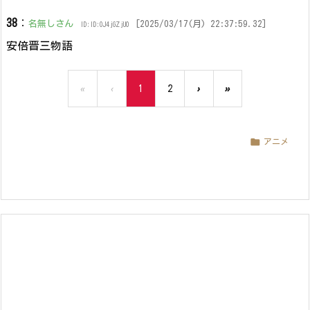
38
：
名無しさん
[2025/03/17(月) 22:37:59.32]
ID:ID:OJ4jGZjU0
安倍晋三物語
«
‹
1
2
›
»

アニメ