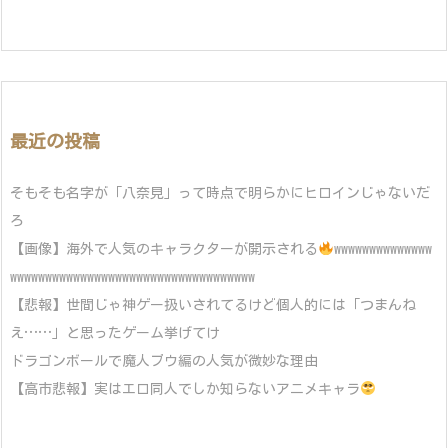
最近の投稿
そもそも名字が「八奈見」って時点で明らかにヒロインじゃないだ
ろ
【画像】海外で人気のキャラクターが開示される
wwwwwwwwwwwwww
wwwwwwwwwwwwwwwwwwwwwwwwwwwwwwwwwww
【悲報】世間じゃ神ゲー扱いされてるけど個人的には「つまんね
え……」と思ったゲーム挙げてけ
ドラゴンボールで魔人ブウ編の人気が微妙な理由
【高市悲報】実はエロ同人でしか知らないアニメキャラ