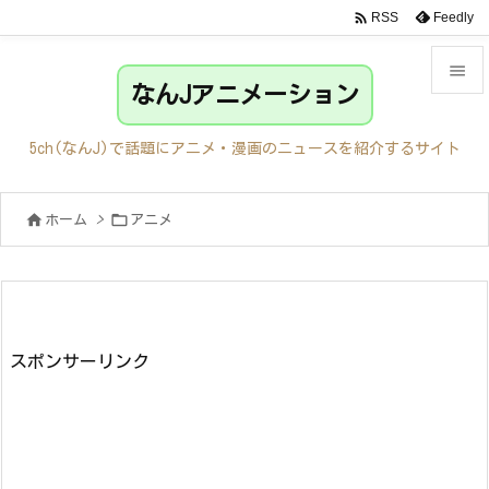

Feedly
RSS

なんJアニメーション

メニュ
5ch(なんJ)で話題にアニメ・漫画のニュースを紹介するサイト

サイド


ホーム
>
アニメ

前へ

次へ

検索
スポンサーリンク