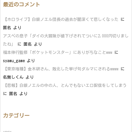
最近のコメント
【ホロライブ】白銀ノエル団長の過去が闇深くて悲しくなった
に
匿名
より
アスペの息子「ダイの大冒険が値下げされてついに2,000円切りまし
たね」
に
匿名
より
福本伸行監修「ポケットモンスター」にありがちなことwww
に
syamu_game
より
【東京喰種】金木研さん、敗北した挙げ句ダルマにされるwwww
に
名無しくん
より
【悲報】白銀ノエルの中の人、とんでもないエロ配信をしてしまう
に
匿名
より
カテゴリー