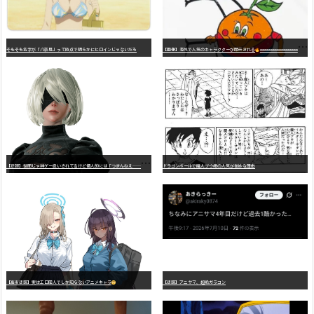
そもそも名字が「八奈見」って時点で明らかにヒロインじゃないだろ
【画像】海外で人気のキャラクターが開示される
wwwwwwwwwwwwwwwwwwwwwwwwwwwwwwwwwwwwwwwwwwwwwwwww
【
悲報】世間じゃ神ゲー扱いされてるけど個人的には「つまんねえ……」と思ったゲーム挙げてけ
ドラゴンボールで魔人ブウ編の人気が微妙な理由
【高市悲報】実はエロ同人でしか知らないアニメキャラ
【悲報】アニサマ、超絶ガラコン