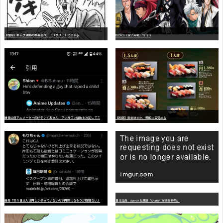
【朗報】ギャグ漫画の最高傑作、「パタリロ」に決まる
BLEACH（全７４巻）?!!!!!
嫌
儲公認アニメーターのげそいくおさん、マンガワン騒動を冷笑してスーパー大炎上
【朗報】美樹さやか、愛国に目覚める
識者「我々日本人は円しか使っていないので円安になろうが問題ない」
日本生命、OpenAIを提訴「ChatGPTが非弁行為」