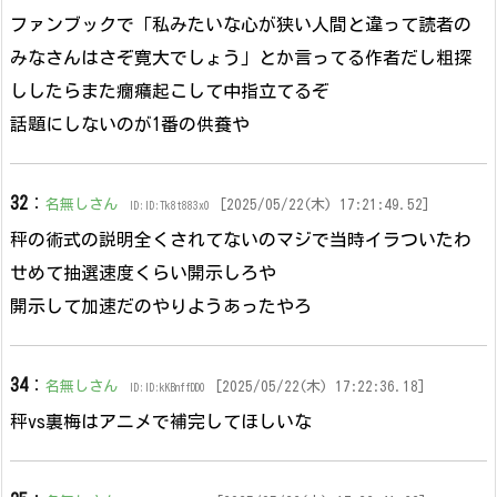
ファンブックで「私みたいな心が狭い人間と違って読者の
みなさんはさぞ寛大でしょう」とか言ってる作者だし粗探
ししたらまた癇癪起こして中指立てるぞ
話題にしないのが1番の供養や
32
：
名無しさん
[2025/05/22(木) 17:21:49.52]
ID:ID:Tk8t883x0
秤の術式の説明全くされてないのマジで当時イラついたわ
せめて抽選速度くらい開示しろや
開示して加速だのやりようあったやろ
34
：
名無しさん
[2025/05/22(木) 17:22:36.18]
ID:ID:kKBnffDD0
秤vs裏梅はアニメで補完してほしいな