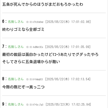
五条が死んでからのほうがまだおもろかったわ
6
：
名無しさん
[2025/05/22(木) 17:01:02.96]
ID:ID:n7Vy8w6md
終わりゴミなら全部ゴミ
7
：
名無しさん
[2025/05/22(木) 17:01:35.09]
ID:ID:4xBRmt3Ea
最初の数話は面白かったけどﾏｺｰﾗあたりでグダったやろ
そしてさらに五条退場からが酷い
8
：
名無しさん
[2025/05/22(木) 17:02:13.54]
ID:ID:K+VmbqOC0
今際の際だぞ→真っ二つ
9
：
名無しさん
[2025/05/22(木) 17:02:25.94]
ID:ID:hT+Qyj7g0