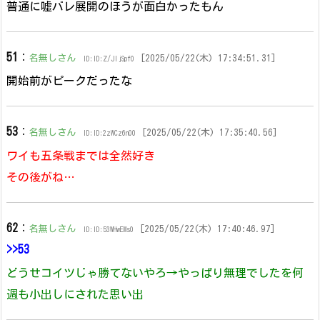
普通に嘘バレ展開のほうが面白かったもん
51
：
名無しさん
[2025/05/22(木) 17:34:51.31]
ID:ID:Z/JIjSpf0
開始前がピークだったな
53
：
名無しさん
[2025/05/22(木) 17:35:40.56]
ID:ID:2zWCz6n00
ワイも五条戦までは全然好き
その後がね…
62
：
名無しさん
[2025/05/22(木) 17:40:46.97]
ID:ID:53WHwEMs0
>>53
どうせコイツじゃ勝てないやろ→やっぱり無理でしたを何
週も小出しにされた思い出