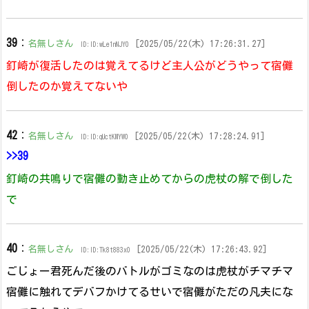
39
：
名無しさん
[2025/05/22(木) 17:26:31.27]
ID:ID:wLe1nNJY0
釘崎が復活したのは覚えてるけど主人公がどうやって宿儺
倒したのか覚えてないや
42
：
名無しさん
[2025/05/22(木) 17:28:24.91]
ID:ID:qUctKMYW0
>>39
釘崎の共鳴りで宿儺の動き止めてからの虎杖の解で倒した
で
40
：
名無しさん
[2025/05/22(木) 17:26:43.92]
ID:ID:Tk8t883x0
ごじょー君死んだ後のバトルがゴミなのは虎杖がチマチマ
宿儺に触れてデバフかけてるせいで宿儺がただの凡夫にな