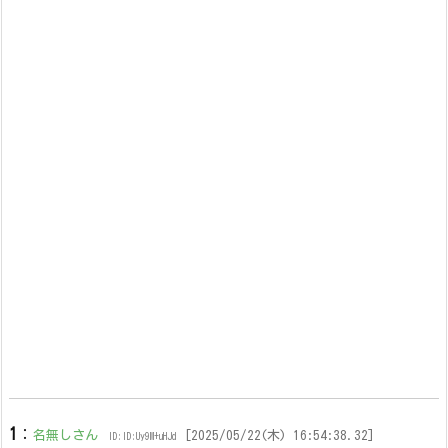
1
：
名無しさん
[2025/05/22(木) 16:54:38.32]
ID:ID:Uy9M+uHJd