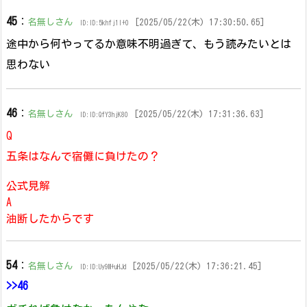
45
：
名無しさん
[2025/05/22(木) 17:30:50.65]
ID:ID:5khfj1l+0
途中から何やってるか意味不明過ぎて、もう読みたいとは
思わない
46
：
名無しさん
[2025/05/22(木) 17:31:36.63]
ID:ID:QfY3hjK80
Q
五条はなんで宿儺に負けたの？
公式見解
A
油断したからです
54
：
名無しさん
[2025/05/22(木) 17:36:21.45]
ID:ID:Uy9M+uHJd
>>46