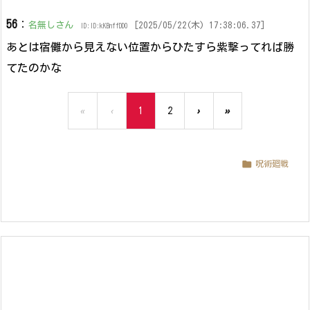
56
：
名無しさん
[2025/05/22(木) 17:38:06.37]
ID:ID:kKBnffDD0
あとは宿儺から見えない位置からひたすら紫撃ってれば勝
てたのかな
«
‹
1
2
›
»

呪術廻戦