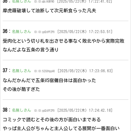
35
：
名無しさん
[2025/05/22(木) 17:22:41.62]
ID:ID:qUctKMYW0
摩虎羅破壊して油断して次元斬食らった凡夫
36
：
名無しさん
[2025/05/22(木) 17:22:53.51]
ID:ID:gd2dfPZP0
受肉化という切り札を出させる事なく敗北やから実際完敗
なんだよな五条の言う通り
37
：
名無しさん
[2025/05/22(木) 17:23:06.63]
ID:ID:5ZG3Hgq40
なんだかんだで五条VS宿儺自体は面白かった
その後が酷すぎた
38
：
名無しさん
[2025/05/22(木) 17:24:42.18]
ID:ID:gd2dfPZP0
コミックで読むとその後の方が面白いまである
やっぱ主人公がちゃんと主人公してる展開が一番面白い