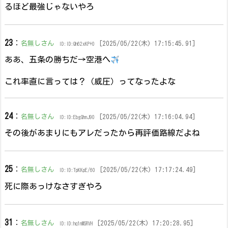
るほど最強じゃないやろ
23
：
名無しさん
[2025/05/22(木) 17:15:45.91]
ID:ID:Qh62xKP+0
ああ、五条の勝ちだ→空港へ
これ率直に言っては？（威圧）ってなったよな
24
：
名無しさん
[2025/05/22(木) 17:16:04.94]
ID:ID:EbgQhnJ90
その後があまりにもアレだったから再評価路線だよね
25
：
名無しさん
[2025/05/22(木) 17:17:24.49]
ID:ID:TpKKpE/60
死に際あっけなさすぎやろ
31
：
名無しさん
[2025/05/22(木) 17:20:28.95]
ID:ID:hq1nMSRVH