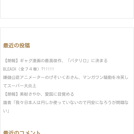
最近の投稿
【朗報】ギャグ漫画の最高傑作、「パタリロ」に決まる
BLEACH（全７４巻）?!!!!!
嫌儲公認アニメーターのげそいくおさん、マンガワン騒動を冷笑し
てスーパー大炎上
【朗報】美樹さやか、愛国に目覚める
識者「我々日本人は円しか使っていないので円安になろうが問題な
い」
最近のコメント