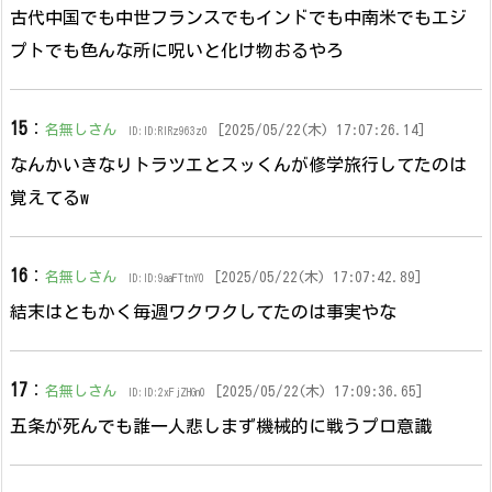
古代中国でも中世フランスでもインドでも中南米でもエジ
プトでも色んな所に呪いと化け物おるやろ
15
：
名無しさん
[2025/05/22(木) 17:07:26.14]
ID:ID:RIRz963z0
なんかいきなりトラツエとスッくんが修学旅行してたのは
覚えてるw
16
：
名無しさん
[2025/05/22(木) 17:07:42.89]
ID:ID:9aaFTtnY0
結末はともかく毎週ワクワクしてたのは事実やな
17
：
名無しさん
[2025/05/22(木) 17:09:36.65]
ID:ID:2xFjZHGn0
五条が死んでも誰一人悲しまず機械的に戦うプロ意識