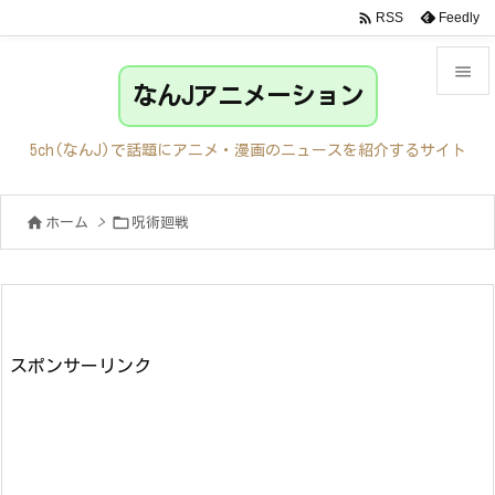

Feedly
RSS

なんJアニメーション

メニュ
5ch(なんJ)で話題にアニメ・漫画のニュースを紹介するサイト

サイド


ホーム
>
呪術廻戦

前へ

次へ

検索
スポンサーリンク