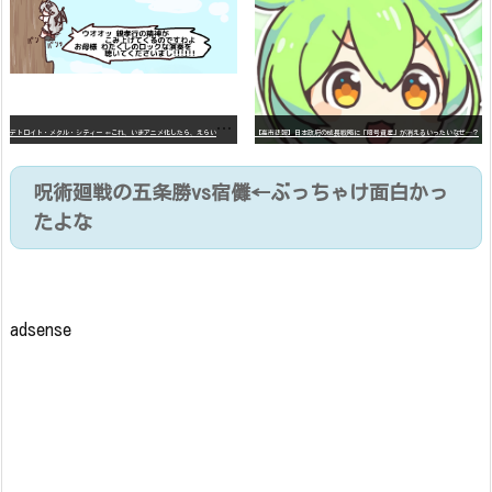
デ
トロイト・メタル・シティー ⇐これ、いまアニメ化したら、えらいことになってたよな？
【高市悲報】日本政府の成長戦略に「暗号資産」が消えるいったいなぜ…？
呪術廻戦の五条勝vs宿儺←ぶっちゃけ面白かっ
たよな
adsense