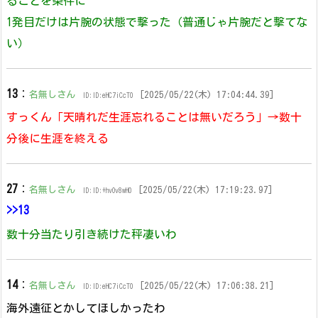
ることを条件に
1発目だけは片腕の状態で撃った（普通じゃ片腕だと撃てな
い）
13
：
名無しさん
[2025/05/22(木) 17:04:44.39]
ID:ID:eHC7iCcT0
すっくん「天晴れだ生涯忘れることは無いだろう」→数十
分後に生涯を終える
27
：
名無しさん
[2025/05/22(木) 17:19:23.97]
ID:ID:+hvOv8wH0
>>13
数十分当たり引き続けた秤凄いわ
14
：
名無しさん
[2025/05/22(木) 17:06:38.21]
ID:ID:eHC7iCcT0
海外遠征とかしてほしかったわ