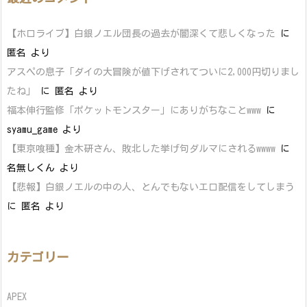
【ホロライブ】白銀ノエル団長の過去が闇深くて悲しくなった
に
匿名
より
アスペの息子「ダイの大冒険が値下げされてついに2,000円切りまし
たね」
に
匿名
より
福本伸行監修「ポケットモンスター」にありがちなことwww
に
syamu_game
より
【東京喰種】金木研さん、敗北した挙げ句ダルマにされるwwww
に
名無しくん
より
【悲報】白銀ノエルの中の人、とんでもないエロ配信をしてしまう
に
匿名
より
カテゴリー
APEX