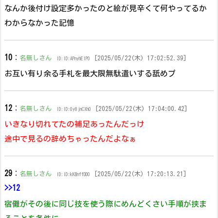
なんか後付け設定多かったのと絵が見辛くて何やってるか
わからなかった記憶
10
：
名無しさん
[2025/05/22(木) 17:02:52.39]
ID:ID:APnyhElP0
お互い有り余る手札を最大限無駄遣いする舐めプ
12
：
名無しさん
[2025/05/22(木) 17:04:00.42]
ID:ID:0y8jnCXh0
いきなり切れてたの補足あったんだっけ
途中で見るの辞めちゃったんだよなぁ
29
：
名無しさん
[2025/05/22(木) 17:20:13.21]
ID:ID:kKBnffDD0
>>12
宿儺がその後に同じ技を使う際にめんどくさい手順が挟ま