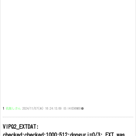
1
名無しさん
2024/11/07(木) 16:24:13.69 ID:I4IE96N60●
VIPQ2_EXTDAT:
checked:checked:1000:512:donguri=0/3: EXT was