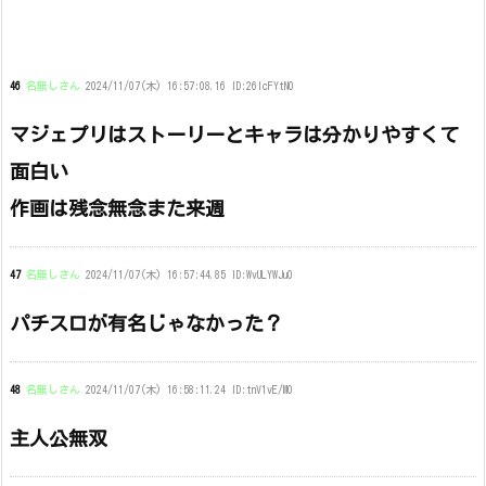
46
名無しさん
2024/11/07(木) 16:57:08.16 ID:26lcFYtN0
マジェプリはストーリーとキャラは分かりやすくて
面白い
作画は残念無念また来週
47
名無しさん
2024/11/07(木) 16:57:44.85 ID:WvULYWJu0
パチスロが有名じゃなかった？
48
名無しさん
2024/11/07(木) 16:58:11.24 ID:tnV1vE/M0
主人公無双