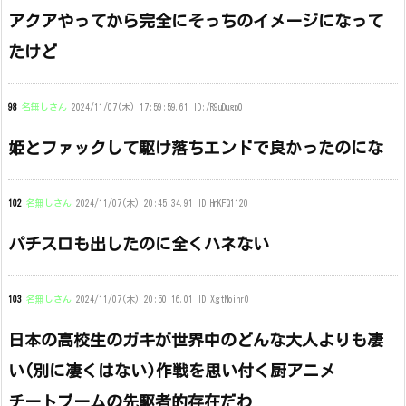
アクアやってから完全にそっちのイメージになって
たけど
98
名無しさん
2024/11/07(木) 17:59:59.61 ID:/R9uDugp0
姫とファックして駆け落ちエンドで良かったのにな
102
名無しさん
2024/11/07(木) 20:45:34.91 ID:HnKFQ1120
パチスロも出したのに全くハネない
103
名無しさん
2024/11/07(木) 20:50:16.01 ID:XgtNoinr0
日本の高校生のガキが世界中のどんな大人よりも凄
い(別に凄くはない)作戦を思い付く厨アニメ
チートブームの先駆者的存在だわ