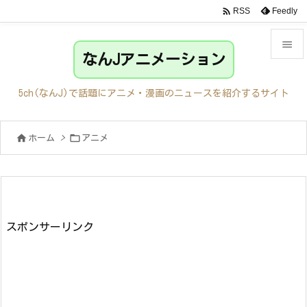

Feedly
RSS

なんJアニメーション

メニュ
5ch(なんJ)で話題にアニメ・漫画のニュースを紹介するサイト

サイド


ホーム
>
アニメ

前へ

次へ

検索
スポンサーリンク