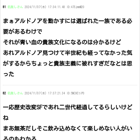
81
名無しさん
2024/11/07(木) 17:34:11.48 ID:47SjmmM20
まぁアルドノアを動かすには選ばれた一族である必
要があるわけで
それが青い血の貴族文化になるのは分かるけど
あれアルドノア見つけて半世紀も経ってなかった気
がするからちょっと貴族主義に被れすぎだなとは思
った
82
名無しさん
2024/11/07(木) 17:37:21.34 ID:5NC9EtiP0
一応歴史改変SFであれ二世代経過してるらしいけど
ね
まあ無茶だしそこ飲み込めなくて楽しめない人がい
るのもわかる