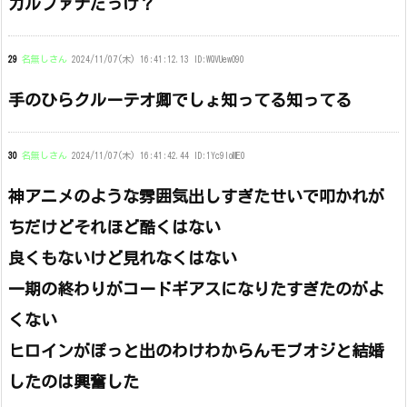
カルファナだっけ？
29
名無しさん
2024/11/07(木) 16:41:12.13 ID:WQVUewO90
手のひらクルーテオ卿でしょ知ってる知ってる
30
名無しさん
2024/11/07(木) 16:41:42.44 ID:1Yc9loME0
神アニメのような雰囲気出しすぎたせいで叩かれが
ちだけどそれほど酷くはない
良くもないけど見れなくはない
一期の終わりがコードギアスになりたすぎたのがよ
くない
ヒロインがぽっと出のわけわからんモブオジと結婚
したのは興奮した