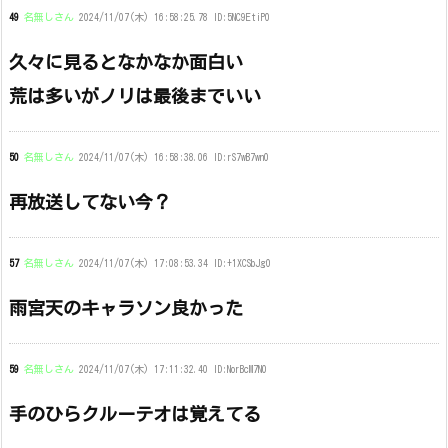
49
名無しさん
2024/11/07(木) 16:58:25.78 ID:5NC9EtiP0
久々に見るとなかなか面白い
荒は多いがノリは最後までいい
50
名無しさん
2024/11/07(木) 16:58:38.06 ID:rS7wB7wn0
再放送してない今？
57
名無しさん
2024/11/07(木) 17:08:53.34 ID:+1XCSbJg0
雨宮天のキャラソン良かった
59
名無しさん
2024/11/07(木) 17:11:32.40 ID:NorBcM7N0
手のひらクルーテオは覚えてる