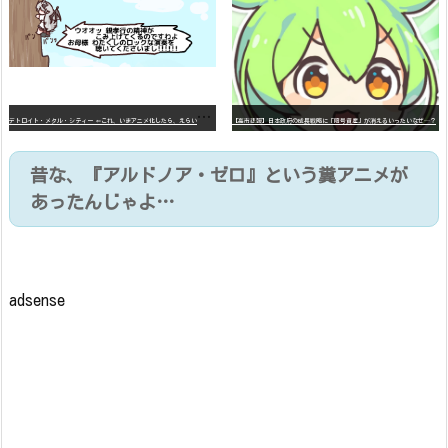
デ
トロイト・メタル・シティー ⇐これ、いまアニメ化したら、えらいことになってたよな？
【高市悲報】日本政府の成長戦略に「暗号資産」が消えるいったいなぜ…？
昔な、『アルドノア・ゼロ』という糞アニメが
あったんじゃよ…
adsense