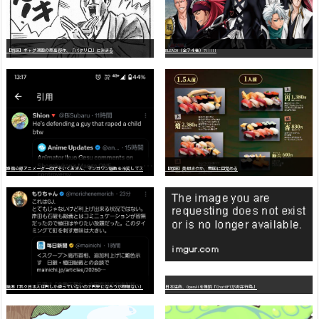
【朗報】ギャグ漫画の最高傑作、「パタリロ」に決まる
BLEACH（全７４巻）?!!!!!
嫌
儲公認アニメーターのげそいくおさん、マンガワン騒動を冷笑してスーパー大炎上
【朗報】美樹さやか、愛国に目覚める
識者「我々日本人は円しか使っていないので円安になろうが問題ない」
日本生命、OpenAIを提訴「ChatGPTが非弁行為」