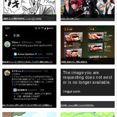
【朗報】ギャグ漫画の最高傑作、「パタリロ」に決まる
BLEACH（全７４巻）?!!!!!
嫌
儲公認アニメーターのげそいくおさん、マンガワン騒動を冷笑してスーパー大炎上
【朗報】美樹さやか、愛国に目覚める
識者「我々日本人は円しか使っていないので円安になろうが問題ない」
日本生命、OpenAIを提訴「ChatGPTが非弁行為」