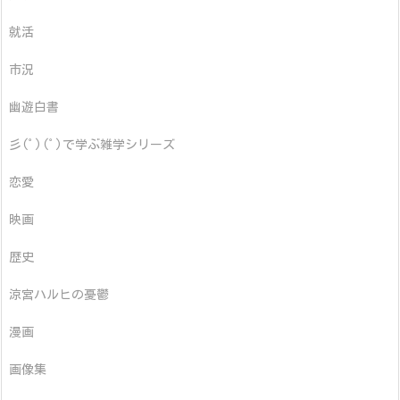
就活
市況
幽遊白書
彡(ﾟ)(ﾟ)で学ぶ雑学シリーズ
恋愛
映画
歴史
涼宮ハルヒの憂鬱
漫画
画像集