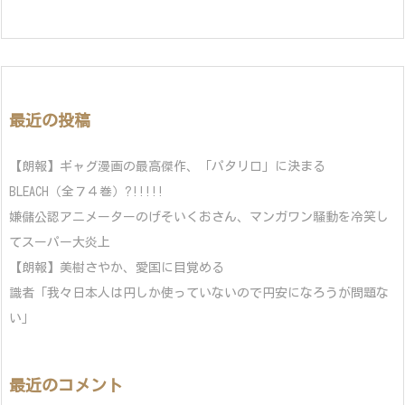
最近の投稿
【朗報】ギャグ漫画の最高傑作、「パタリロ」に決まる
BLEACH（全７４巻）?!!!!!
嫌儲公認アニメーターのげそいくおさん、マンガワン騒動を冷笑し
てスーパー大炎上
【朗報】美樹さやか、愛国に目覚める
識者「我々日本人は円しか使っていないので円安になろうが問題な
い」
最近のコメント