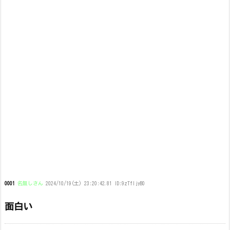
0001
名無しさん
2024/10/19(土) 23:20:42.81 ID:9zTfljyB0
面白い