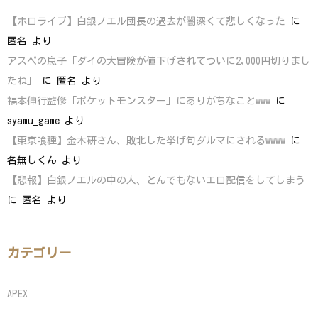
【ホロライブ】白銀ノエル団長の過去が闇深くて悲しくなった
に
匿名
より
アスペの息子「ダイの大冒険が値下げされてついに2,000円切りまし
たね」
に
匿名
より
福本伸行監修「ポケットモンスター」にありがちなことwww
に
syamu_game
より
【東京喰種】金木研さん、敗北した挙げ句ダルマにされるwwww
に
名無しくん
より
【悲報】白銀ノエルの中の人、とんでもないエロ配信をしてしまう
に
匿名
より
カテゴリー
APEX