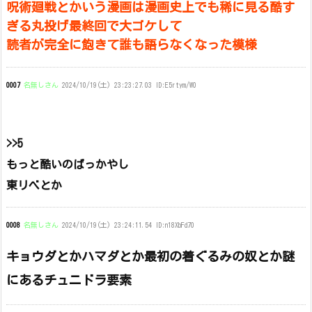
呪術廻戦とかいう漫画は漫画史上でも稀に見る酷す
ぎる丸投げ最終回で大ゴケして
読者が完全に飽きて誰も語らなくなった模様
0007
名無しさん
2024/10/19(土) 23:23:27.03 ID:E5rtym/W0
>>5
もっと酷いのばっかやし
東リべとか
0008
名無しさん
2024/10/19(土) 23:24:11.54 ID:n18XbFd70
キョウダとかハマダとか最初の着ぐるみの奴とか謎
にあるチュニドラ要素