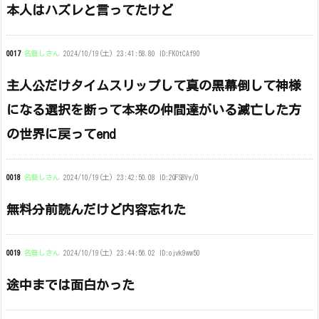
本人はハズレと言ってたけど
0017
名無しさん
2024/10/19(土) 23:41:58.80 ID:FKOtCAf90
主人公だけタイムスリップして真の黒幕倒して神様
になる選択を断って本来の仲間達がいる滅亡した方
の世界に戻ってend
0018
名無しさん
2024/10/19(土) 23:42:50.08 ID:2QFSBVy/0
無料分前読んだけど内容忘れた
0019
名無しさん
2024/10/19(土) 23:44:56.02 ID:ojvk9ww50
途中までは面白かった