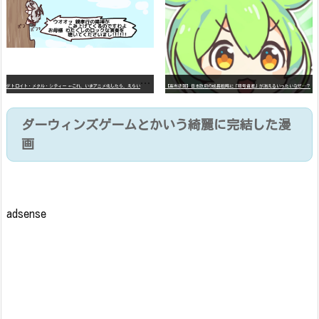
デ
トロイト・メタル・シティー ⇐これ、いまアニメ化したら、えらいことになってたよな？
【高市悲報】日本政府の成長戦略に「暗号資産」が消えるいったいなぜ…？
ダーウィンズゲームとかいう綺麗に完結した漫
画
adsense