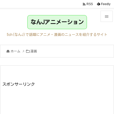

Feedly
RSS

なんJアニメーション

メニュ
5ch(なんJ)で話題にアニメ・漫画のニュースを紹介するサイト

サイド


ホーム
>
漫画

前へ

次へ

検索
スポンサーリンク