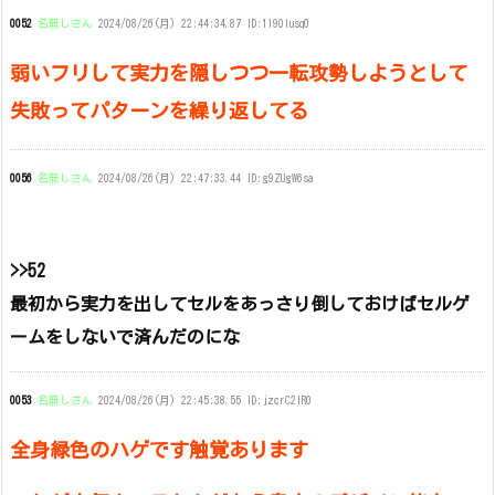
0052
名無しさん
2024/08/26(月) 22:44:34.87 ID:1l90lusq0
弱いフリして実力を隠しつつ一転攻勢しようとして
失敗ってパターンを繰り返してる
0056
名無しさん
2024/08/26(月) 22:47:33.44 ID:g9ZUgW6sa
>>52
最初から実力を出してセルをあっさり倒しておけばセルゲ
ームをしないで済んだのにな
0053
名無しさん
2024/08/26(月) 22:45:38.55 ID:jzcrC2lR0
全身緑色のハゲです触覚あります