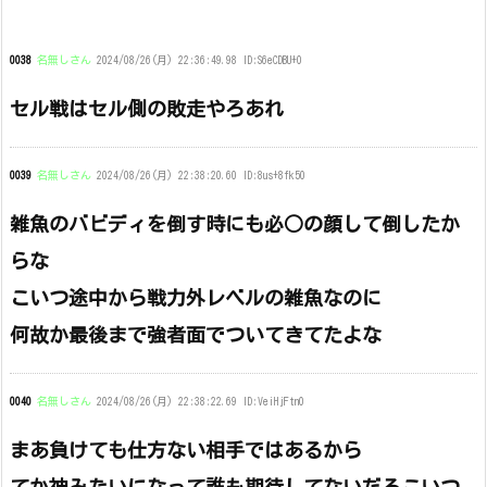
0038
名無しさん
2024/08/26(月) 22:36:49.98 ID:S6eCDBU+0
セル戦はセル側の敗走やろあれ
0039
名無しさん
2024/08/26(月) 22:38:20.60 ID:8us+8fk50
雑魚のバビディを倒す時にも必○の顔して倒したか
らな
こいつ途中から戦力外レベルの雑魚なのに
何故か最後まで強者面でついてきてたよな
0040
名無しさん
2024/08/26(月) 22:38:22.69 ID:VeiHjFtn0
まあ負けても仕方ない相手ではあるから