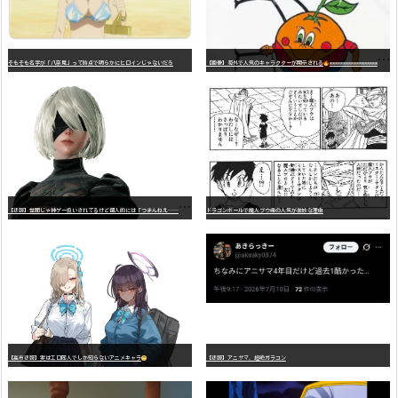
そもそも名字が「八奈見」って時点で明らかにヒロインじゃないだろ
【画像】海外で人気のキャラクターが開示される
wwwwwwwwwwwwwwwwwwwwwwwwwwwwwwwwwwwwwwwwwwwwwwwww
【
悲報】世間じゃ神ゲー扱いされてるけど個人的には「つまんねえ……」と思ったゲーム挙げてけ
ドラゴンボールで魔人ブウ編の人気が微妙な理由
【高市悲報】実はエロ同人でしか知らないアニメキャラ
【悲報】アニサマ、超絶ガラコン