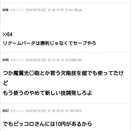
0058
名無しさん
2024/08/26(月) 22:48:57.09 ID:wYltR0zp0
>>54
リクームバータは勝利じゃなくてセーブやろ
0055
名無しさん
2024/08/26(月) 22:47:29.25 ID:8TBd31Vk0
つか魔貫光○砲とか言う欠陥技を超でも使ってたけ
ど
もう使うのやめて新しい技開発しろよ
0057
名無しさん
2024/08/26(月) 22:48:05.97 ID:l0D++6R/0
でもピッコロさんには10円があるから