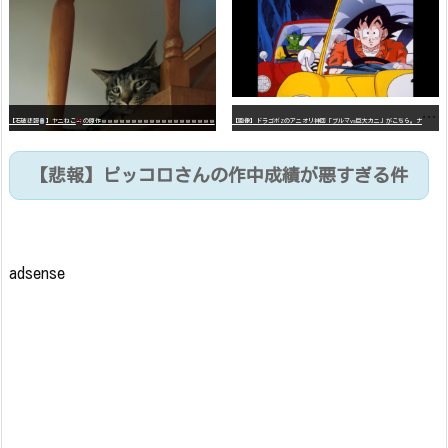
【
画像】ドラゴボZのアニオリ神回「ブルマvs巨大カニ」がこちら。ナメック星の海にドラゴボを落としたブルマと巨大カニのバトル
【石破悲報
】ヤニねこ
の原作ｗｗｗｗｗｗｗｗｗｗｗｗｗｗｗｗｗｗｗ
【悲報】ピッコロさんの作中成績が悪すぎる件
adsense