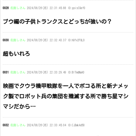
0028
名無しさん
2024/08/26(月) 22:31:45.88 ID:goiyCGef0
ブウ編の子供トランクスとどっちが強いの？
0030
名無しさん
2024/08/26(月) 22:32:43.37 ID:hGfv2FUL0
超もいれろ
0031
名無しさん
2024/08/26(月) 22:33:29.49 ID:BlTmdNaA0
映画でクウラ機甲戦隊を一人でボコる所と新ナメッ
ク製でロボット兵の集団を殲滅する所で勝ち星マシ
マシだから…
0032
名無しさん
2024/08/26(月) 22:33:45.04 ID:CJDakAd50