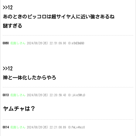
>>12
あのときのピッコロは超サイヤ人に近い強さあるね
謎すぎる
0060
名無しさん
2024/08/26(月) 22:51:09.90 ID:e5nEBmDQ0
>>12
神と一体化したからやろ
0013
名無しさん
2024/08/26(月) 22:20:59.43 ID:jAie5Whj0
ヤムチャは？
0014
名無しさん
2024/08/26(月) 22:21:08.89 ID:PwLv4hcc0