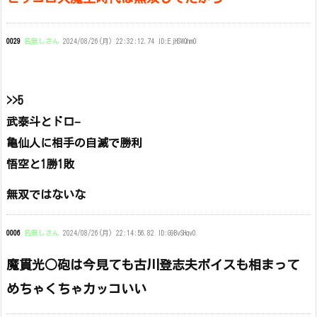
0029
名無しさん
2024/08/26(月) 22:32:12.74 ID:EjHSWQhm0
>>5
武泰斗とドロ−
亀仙人に相手の自滅で勝利
悟空と1勝1敗
無双ではないな
0006
名無しさん
2024/08/26(月) 22:14:56.82 ID:G9BvSHqv0
魔貫光○砲は今見ても古川登志夫ボイスも相まって
めちゃくちゃカッコいい