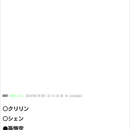
0001
名無しさん
2024/08/26(月) 22:13:23.49 ID:jzqikgAL0
○クリリン
○シェン
●孫悟空