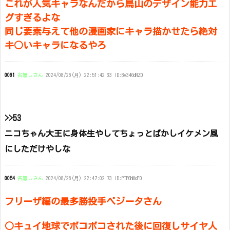
これが人気キャラなんだから鳥山のデザイン能力エ
グすぎるよな
同じ要素与えて他の漫画家にキャラ描かせたら絶対
キ○いキャラになるやろ
0061
名無しさん
2024/08/26(月) 22:51:42.33 ID:Bv34GdNZ0
>>53
ニコちゃん大王に身体生やしてちょっとばかしイケメン風
にしただけやしな
0054
名無しさん
2024/08/26(月) 22:47:02.73 ID:PTPGhMxF0
フリーザ編の最多勝投手ベジータさん
○キュイ地球でボコボコされた後に回復しサイヤ人