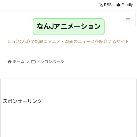

Feedly
RSS

なんJアニメーション

メニュ
5ch(なんJ)で話題にアニメ・漫画のニュースを紹介するサイト

サイド


ホーム
>
ドラゴンボール

前へ

次へ

検索
スポンサーリンク