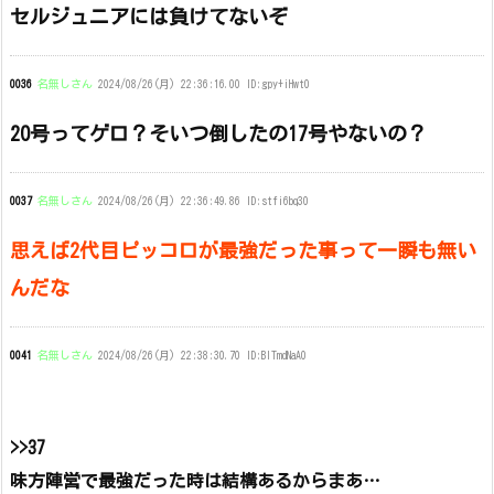
セルジュニアには負けてないぞ
0036
名無しさん
2024/08/26(月) 22:36:16.00 ID:gpy+iHwt0
20号ってゲロ？そいつ倒したの17号やないの？
0037
名無しさん
2024/08/26(月) 22:36:49.86 ID:stfi6bq30
思えば2代目ピッコロが最強だった事って一瞬も無い
んだな
0041
名無しさん
2024/08/26(月) 22:38:30.70 ID:BlTmdNaA0
>>37
味方陣営で最強だった時は結構あるからまあ…