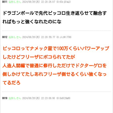
0011
名無しさん
2024/08/26(月) 22:20:26.97 ID:63cjDIaL0
ドラゴンボールで先代ピッコロ生き返らせて融合す
ればもっと強くなれたのにな
0012
名無しさん
2024/08/26(月) 22:20:55.77 ID:JizWl77X0
ピッコロってナメック星で100万くらいパワーアップ
したけどフリーザにボコられてたが
人造人間編で普通に修行しただけでドクターゲロを
倒しかけてたしあれフリーザ倒せるくらい強くなっ
てるだろ
0019
名無しさん
2024/08/26(月) 22:23:09.90 ID:Ox9C2Gu60