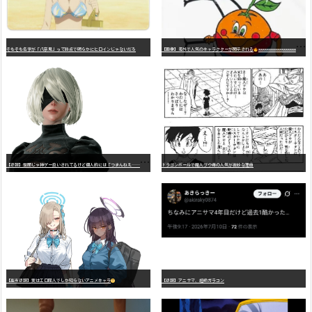
そもそも名字が「八奈見」って時点で明らかにヒロインじゃないだろ
【画像】海外で人気のキャラクターが開示される
wwwwwwwwwwwwwwwwwwwwwwwwwwwwwwwwwwwwwwwwwwwwwwwww
【
悲報】世間じゃ神ゲー扱いされてるけど個人的には「つまんねえ……」と思ったゲーム挙げてけ
ドラゴンボールで魔人ブウ編の人気が微妙な理由
【高市悲報】実はエロ同人でしか知らないアニメキャラ
【悲報】アニサマ、超絶ガラコン