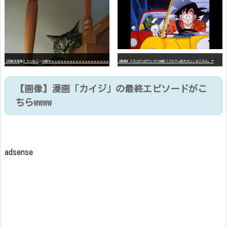
【
画像】ドラゴボZのアニオリ神回「ブルマvs巨大カニ」がこちら。ナメック星の海にドラゴボを落としたブルマと巨大カニのバトル
【石破悲報
】ヤニねこ
の原作ｗｗｗｗｗｗｗｗｗｗｗｗｗｗｗｗｗｗｗ
【画像】漫画「カイジ」の最終エピソードがこ
ちらwwww
adsense