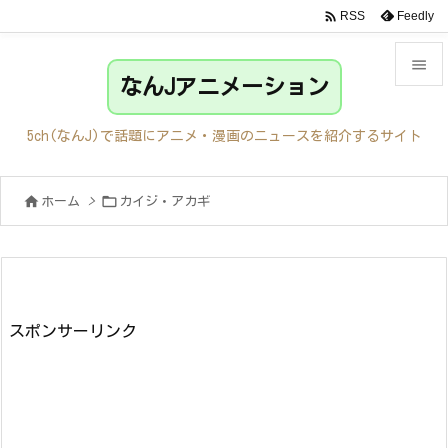

Feedly
RSS

なんJアニメーション

メニュ
5ch(なんJ)で話題にアニメ・漫画のニュースを紹介するサイト

サイド


ホーム
>
カイジ・アカギ

前へ

次へ

検索
スポンサーリンク