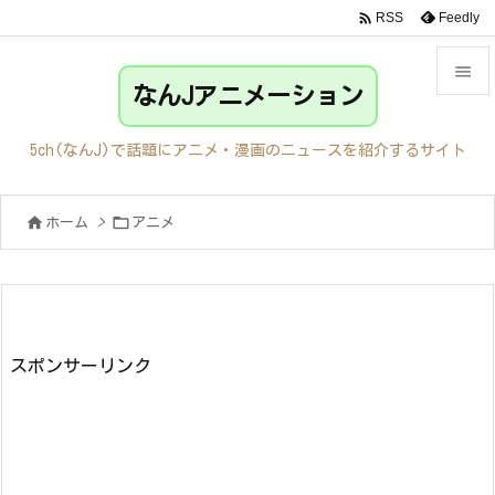

Feedly
RSS

なんJアニメーション

メニュ
5ch(なんJ)で話題にアニメ・漫画のニュースを紹介するサイト

サイド


ホーム
>
アニメ

前へ

次へ

検索
スポンサーリンク