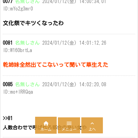
0077
名無しさん
2024/01/12(金) 14:00:34.01
ID:mYo2g3mr0
文化祭でキツくなったわ
0081
名無しさん
2024/01/12(金) 14:01:12.26
ID:W160brtLa
乾姉妹全然出てこないって聞いて草生えた
0085
名無しさん
2024/01/12(金) 14:02:20.08
ID:mo+lRRQqa
>>81



人数合わせで呼ばれる都合の良い女や
メニュー
上へ
ホーム