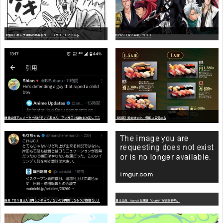
【朗報】ギャグ漫画の最高傑作、「パタリロ」に決まる
BLEACH（全７４巻）?!!!!!
嫌
儲公認アニメーターのげそいくおさん、マンガワン騒動を冷笑してスーパー大炎上
【朗報】美樹さやか、愛国に目覚める
識者「我々日本人は円しか使っていないので円安になろうが問題ない」
日本生命、OpenAIを提訴「ChatGPTが非弁行為」