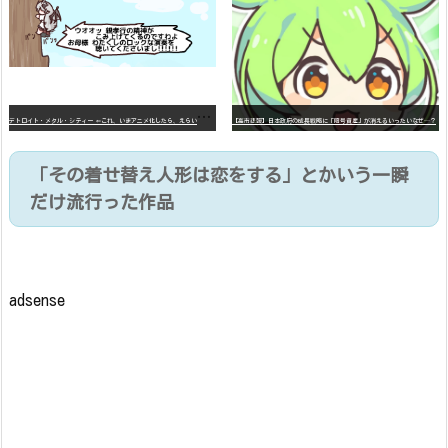
デ
トロイト・メタル・シティー ⇐これ、いまアニメ化したら、えらいことになってたよな？
【高市悲報】日本政府の成長戦略に「暗号資産」が消えるいったいなぜ…？
「その着せ替え人形は恋をする」とかいう一瞬
だけ流行った作品
adsense