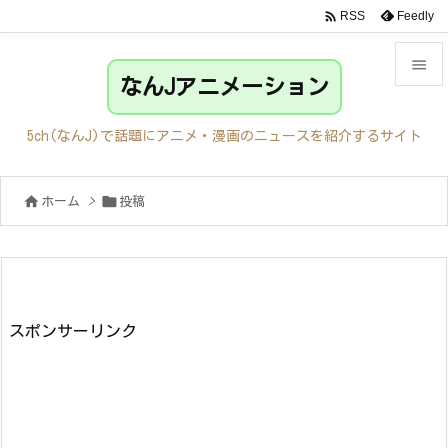

Feedly
RSS

なんJアニメーション

メニュ
5ch(なんJ)で話題にアニメ・漫画のニュースを紹介するサイト

サイド


ホーム
>
投稿

前へ

次へ

検索
スポンサーリンク