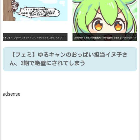
デ
トロイト・メタル・シティー ⇐これ、いまアニメ化したら、えらいことになってたよな？
【高市悲報】日本政府の成長戦略に「暗号資産」が消えるいったいなぜ…？
【フェミ】ゆるキャンのおっぱい担当イヌ子さ
ん、3期で絶壁にされてしまう
adsense