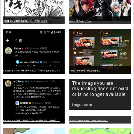
【朗報】ギャグ漫画の最高傑作、「パタリロ」に決まる
BLEACH（全７４巻）?!!!!!
嫌
儲公認アニメーターのげそいくおさん、マンガワン騒動を冷笑してスーパー大炎上
【朗報】美樹さやか、愛国に目覚める
識者「我々日本人は円しか使っていないので円安になろうが問題ない」
日本生命、OpenAIを提訴「ChatGPTが非弁行為」