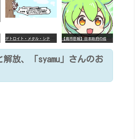
デ
トロイト・メタル・シティー ⇐これ、いまアニメ化したら、えらいことになってたよな？
【
高市悲報】日本政府の成長戦略に「暗号資産」が消えるいったいなぜ…？
解放、「syamu」さんのお