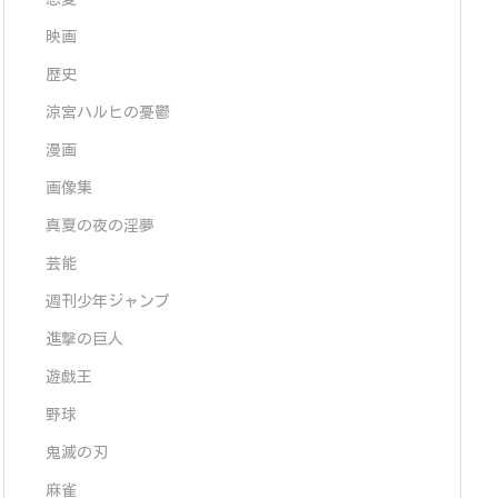
映画
歴史
涼宮ハルヒの憂鬱
漫画
画像集
真夏の夜の淫夢
芸能
週刊少年ジャンプ
進撃の巨人
遊戯王
野球
鬼滅の刃
麻雀