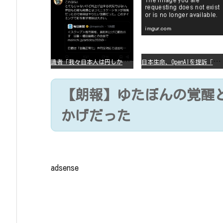
識
者「我々日本人は円しか使っていないので円安になろうが問題ない」
日
本生命、OpenAIを提訴「ChatGPTが非弁行為」
【朗報】ゆたぼんの覚醒と
かげだった
adsense