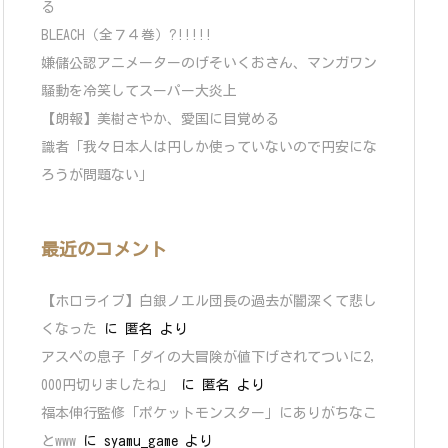
る
BLEACH（全７４巻）?!!!!!
嫌儲公認アニメーターのげそいくおさん、マンガワン
騒動を冷笑してスーパー大炎上
【朗報】美樹さやか、愛国に目覚める
識者「我々日本人は円しか使っていないので円安にな
ろうが問題ない」
最近のコメント
【ホロライブ】白銀ノエル団長の過去が闇深くて悲し
くなった
に
匿名
より
アスペの息子「ダイの大冒険が値下げされてついに2,
000円切りましたね」
に
匿名
より
福本伸行監修「ポケットモンスター」にありがちなこ
とwww
に
syamu_game
より