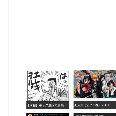
【
朗報】ギャグ漫画の最高傑作、「パタリロ」に決まる
BLEACH（全７４巻）?!!!!!