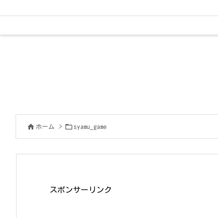


ホーム
>
syamu_game
スポンサーリンク