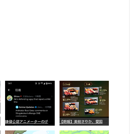
嫌
儲公認アニメーターのげそいくおさん、マンガワン騒動を冷笑してスーパー大炎上
【
朗報】美樹さやか、愛国に目覚める