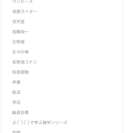
ワンピース
仮面ライダー
任天堂
加藤純一
化物語
北斗の拳
名探偵コナン
呪術廻戦
声優
就活
市況
幽遊白書
彡(ﾟ)(ﾟ)で学ぶ雑学シリーズ
恋愛