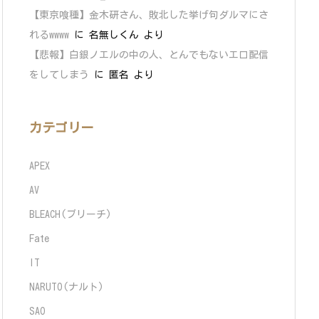
【東京喰種】金木研さん、敗北した挙げ句ダルマにさ
れるwwww
に
名無しくん
より
【悲報】白銀ノエルの中の人、とんでもないエロ配信
をしてしまう
に
匿名
より
カテゴリー
APEX
AV
BLEACH(ブリーチ)
Fate
IT
NARUTO(ナルト)
SAO