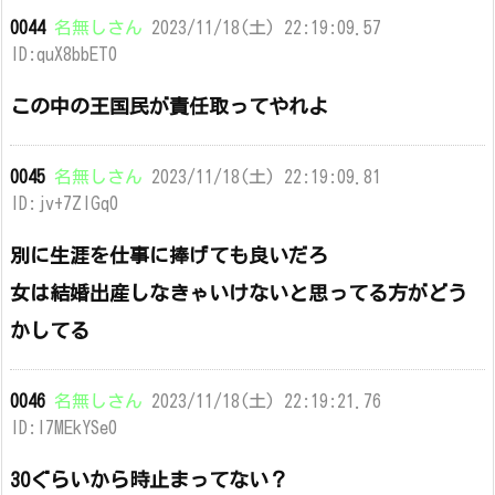
0044
名無しさん
2023/11/18(土) 22:19:09.57
ID:quX8bbET0
この中の王国民が責任取ってやれよ
0045
名無しさん
2023/11/18(土) 22:19:09.81
ID:jv+7ZIGq0
別に生涯を仕事に捧げても良いだろ
女は結婚出産しなきゃいけないと思ってる方がどう
かしてる
0046
名無しさん
2023/11/18(土) 22:19:21.76
ID:I7MEkYSe0
30ぐらいから時止まってない？