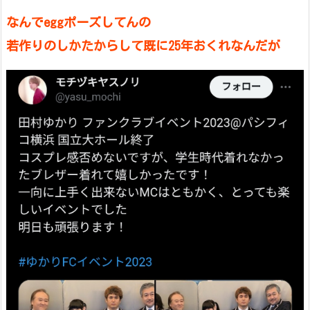
なんでeggポーズしてんの
若作りのしかたからして既に25年おくれなんだが