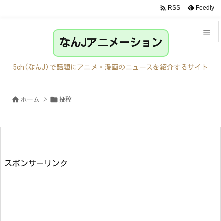

Feedly
RSS

なんJアニメーション

メニュ
5ch(なんJ)で話題にアニメ・漫画のニュースを紹介するサイト

サイド


ホーム
>
投稿

前へ

次へ

検索
スポンサーリンク