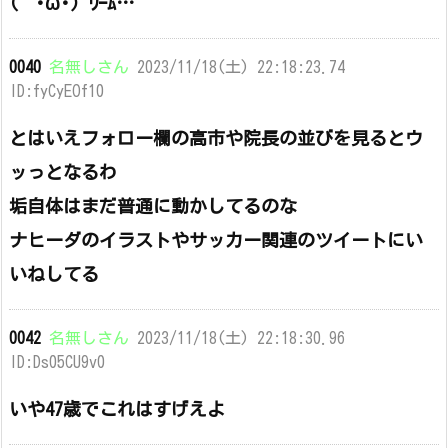
( `･ω･) ｳｰﾑ…
0040
名無しさん
2023/11/18(土) 22:18:23.74
ID:fyCyEOf10
とはいえフォロー欄の高市や院長の並びを見るとウ
ッっとなるわ
垢自体はまだ普通に動かしてるのな
ナヒーダのイラストやサッカー関連のツイートにい
いねしてる
0042
名無しさん
2023/11/18(土) 22:18:30.96
ID:Ds05CU9v0
いや47歳でこれはすげえよ