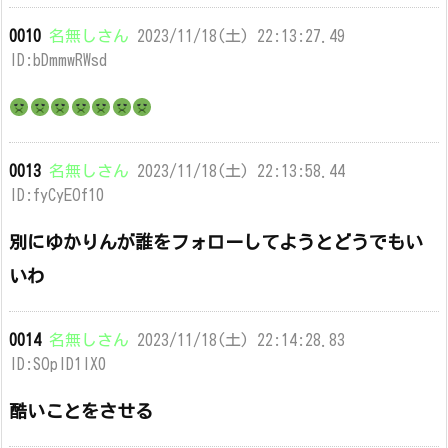
0010
名無しさん
2023/11/18(土) 22:13:27.49
ID:bDmmwRWsd
0013
名無しさん
2023/11/18(土) 22:13:58.44
ID:fyCyEOf10
別にゆかりんが誰をフォローしてようとどうでもい
いわ
0014
名無しさん
2023/11/18(土) 22:14:28.83
ID:SOplD1lX0
酷いことをさせる