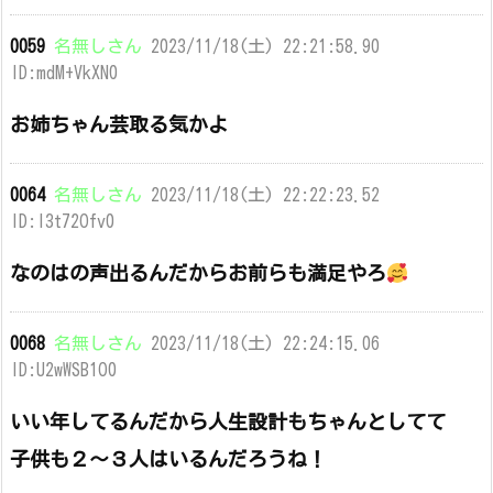
0059
名無しさん
2023/11/18(土) 22:21:58.90
ID:mdM+VkXN0
お姉ちゃん芸取る気かよ
0064
名無しさん
2023/11/18(土) 22:22:23.52
ID:I3t72Ofv0
なのはの声出るんだからお前らも満足やろ
0068
名無しさん
2023/11/18(土) 22:24:15.06
ID:U2wWSB1O0
いい年してるんだから人生設計もちゃんとしてて
子供も２～３人はいるんだろうね！