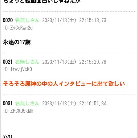
ちょっと絵面面白いじゃねえか
0020
名無しさん
2023/11/18(土) 22:15:13.73
ID:ZyCcRwn2d
永遠の17歳
0021
名無しさん
2023/11/18(土) 22:15:20.78
ID:ltvvjVcK0
そろそろ原神の中の人インタビューに出て欲しい
0031
名無しさん
2023/11/18(土) 22:16:51.84
ID:ZPCMJ5kMH
>>21