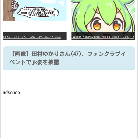
デ
トロイト・メタル・シティー ⇐これ、いまアニメ化したら、えらいことになってたよな？
【高市悲報】日本政府の成長戦略に「暗号資産」が消えるいったいなぜ…？
【画像】田村ゆかりさん(47)、ファンクラブイ
ベントでjk姿を披露
adsense