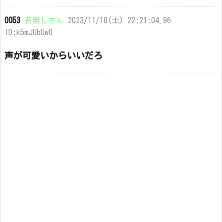
0053
名無しさん
2023/11/18(土) 22:21:04.96
ID:k5mJUbUw0
声が可愛いからいいだろ