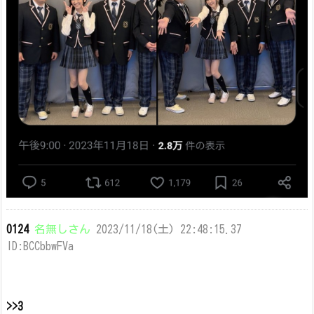
0124
名無しさん
2023/11/18(土) 22:48:15.37
ID:BCCbbwFVa
>>3