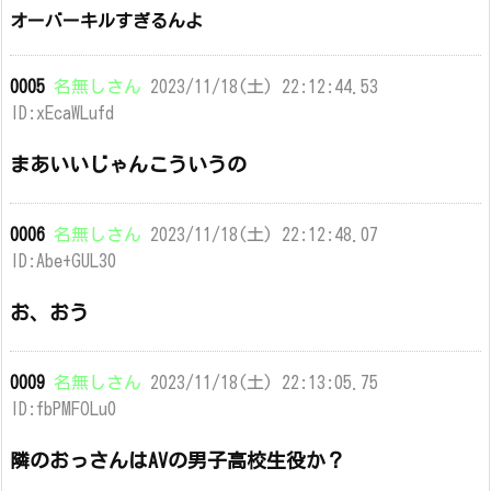
オーバーキルすぎるんよ
0005
名無しさん
2023/11/18(土) 22:12:44.53
ID:xEcaWLufd
まあいいじゃんこういうの
0006
名無しさん
2023/11/18(土) 22:12:48.07
ID:Abe+GUL30
お、おう
0009
名無しさん
2023/11/18(土) 22:13:05.75
ID:fbPMFOLu0
隣のおっさんはAVの男子高校生役か？