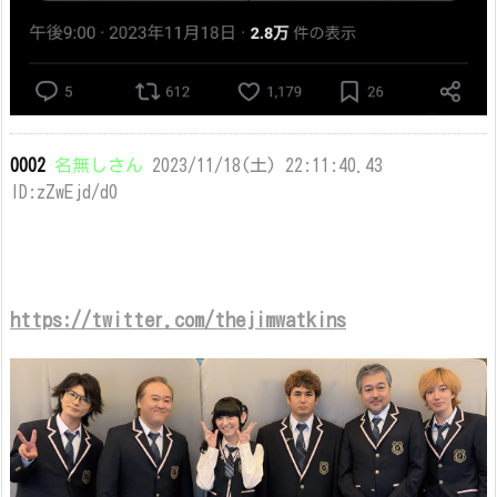
0002
名無しさん
2023/11/18(土) 22:11:40.43
ID:zZwEjd/d0
https://twitter.com/thejimwatkins