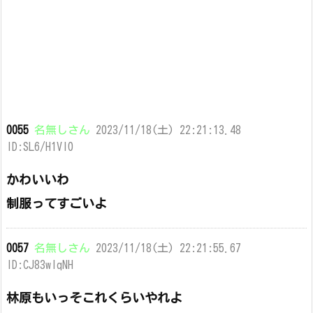
0055
名無しさん
2023/11/18(土) 22:21:13.48
ID:SL6/H1VI0
かわいいわ
制服ってすごいよ
0057
名無しさん
2023/11/18(土) 22:21:55.67
ID:CJ83wIqNH
林原もいっそこれくらいやれよ