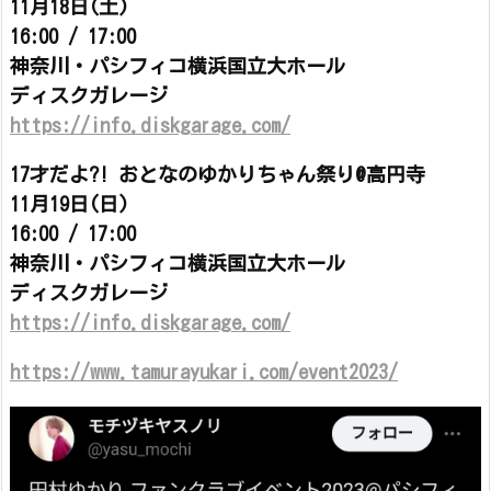
11月18日(土)
16:00 / 17:00
神奈川・パシフィコ横浜国立大ホール
ディスクガレージ
https://info.diskgarage.com/
17才だよ?! おとなのゆかりちゃん祭り@高円寺
11月19日(日)
16:00 / 17:00
神奈川・パシフィコ横浜国立大ホール
ディスクガレージ
https://info.diskgarage.com/
https://www.tamurayukari.com/event2023/