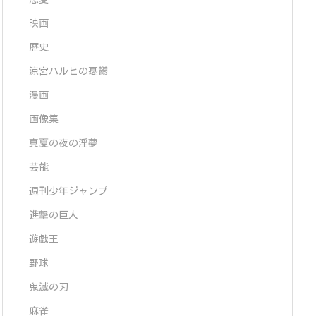
映画
歴史
涼宮ハルヒの憂鬱
漫画
画像集
真夏の夜の淫夢
芸能
週刊少年ジャンプ
進撃の巨人
遊戯王
野球
鬼滅の刃
麻雀