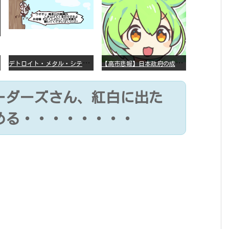
デ
トロイト・メタル・シティー ⇐これ、いまアニメ化したら、えらいことになってたよな？
【
高市悲報】日本政府の成長戦略に「暗号資産」が消えるいったいなぜ…？
ーダーズさん、紅白に出た
める・・・・・・・・