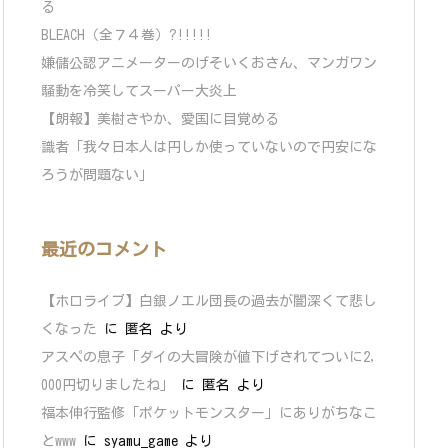
る
BLEACH（全７４巻）?!!!!!
嫌儲公認アニメーターのげそいくおさん、マンガワン
騒動を冷笑してスーパー大炎上
【朗報】美樹さやか、愛国に目覚める
識者「我々日本人は円しか使っていないので円安にな
ろうが問題ない」
最近のコメント
【ホロライブ】白銀ノエル団長の過去が闇深くて悲し
くなった
に
匿名
より
アスペの息子「ダイの大冒険が値下げされてついに2,
000円切りましたね」
に
匿名
より
福本伸行監修「ポケットモンスター」にありがちなこ
とwww
に
syamu_game
より