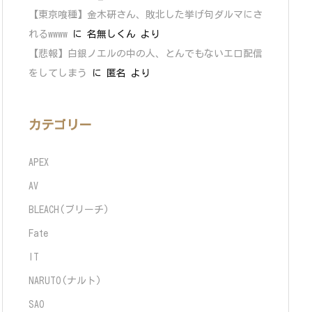
【東京喰種】金木研さん、敗北した挙げ句ダルマにさ
れるwwww
に
名無しくん
より
【悲報】白銀ノエルの中の人、とんでもないエロ配信
をしてしまう
に
匿名
より
カテゴリー
APEX
AV
BLEACH(ブリーチ)
Fate
IT
NARUTO(ナルト)
SAO