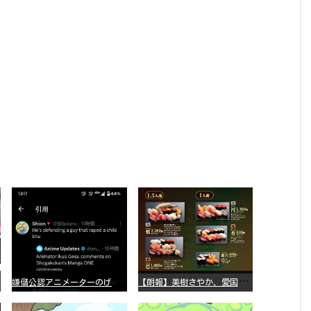
嫌
儲公認アニメーターのげそいくおさん、マンガワン騒動を冷笑してスーパー大炎上
【
朗報】美樹さやか、愛国に目覚める