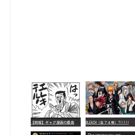
【
朗報】ギャグ漫画の最高傑作、「パタリロ」に決まる
BLEACH（全７４巻）?!!!!!