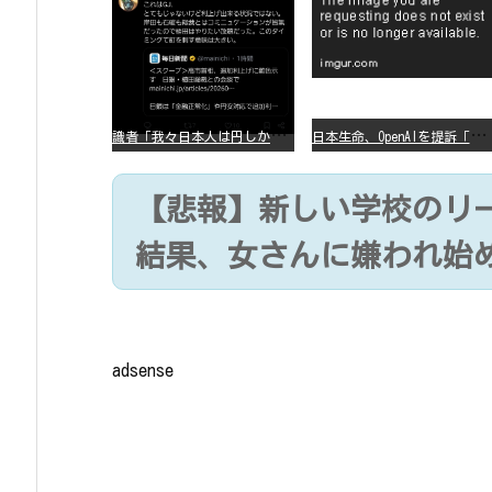
識
者「我々日本人は円しか使っていないので円安になろうが問題ない」
日
本生命、OpenAIを提訴「ChatGPTが非弁行為」
【悲報】新しい学校のリ
結果、女さんに嫌われ始
adsense