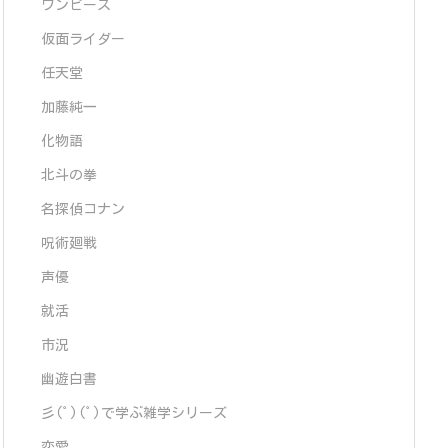
ワンピース
仮面ライダー
任天堂
加藤純一
化物語
北斗の拳
名探偵コナン
呪術廻戦
声優
就活
市況
幽遊白書
彡(ﾟ)(ﾟ)で学ぶ雑学シリーズ
恋愛