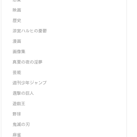
映画
歴史
涼宮ハルヒの憂鬱
漫画
画像集
真夏の夜の淫夢
芸能
週刊少年ジャンプ
進撃の巨人
遊戯王
野球
鬼滅の刃
麻雀