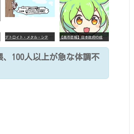
デ
トロイト・メタル・シティー ⇐これ、いまアニメ化したら、えらいことになってたよな？
【
高市悲報】日本政府の成長戦略に「暗号資産」が消えるいったいなぜ…？
、100人以上が急な体調不