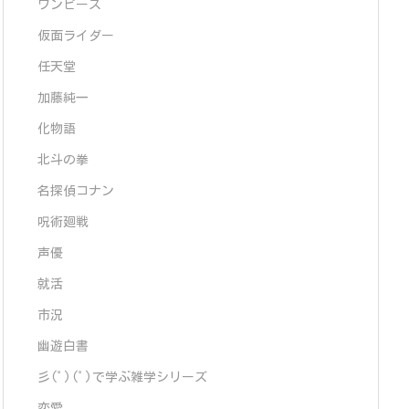
ワンピース
仮面ライダー
任天堂
加藤純一
化物語
北斗の拳
名探偵コナン
呪術廻戦
声優
就活
市況
幽遊白書
彡(ﾟ)(ﾟ)で学ぶ雑学シリーズ
恋愛