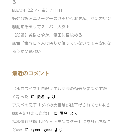
る
BLEACH（全７４巻）?!!!!!
嫌儲公認アニメーターのげそいくおさん、マンガワン
騒動を冷笑してスーパー大炎上
【朗報】美樹さやか、愛国に目覚める
識者「我々日本人は円しか使っていないので円安にな
ろうが問題ない」
最近のコメント
【ホロライブ】白銀ノエル団長の過去が闇深くて悲し
くなった
に
匿名
より
アスペの息子「ダイの大冒険が値下げされてついに2,
000円切りましたね」
に
匿名
より
福本伸行監修「ポケットモンスター」にありがちなこ
とwww
に
syamu_game
より