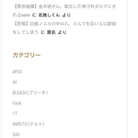
【東京喰種】金木研さん、敗北した挙げ句ダルマにさ
れるwwww
に
名無しくん
より
【悲報】白銀ノエルの中の人、とんでもないエロ配信
をしてしまう
に
匿名
より
カテゴリー
APEX
AV
BLEACH(ブリーチ)
Fate
IT
NARUTO(ナルト)
SAO