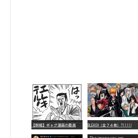
【
朗報】ギャグ漫画の最高傑作、「パタリロ」に決まる
BLEACH（全７４巻）?!!!!!