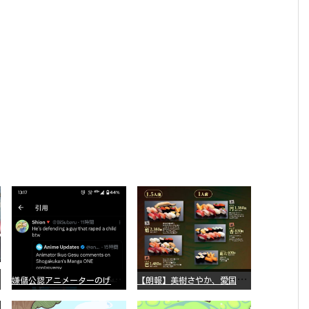
嫌
儲公認アニメーターのげそいくおさん、マンガワン騒動を冷笑してスーパー大炎上
【
朗報】美樹さやか、愛国に目覚める