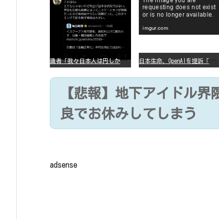
識
者「我々日本人は円しか使っていないので円安になろうが問題ない」
日
本生命、OpenAIを提訴「ChatGPTが非弁行為」
【悲報】地下アイドル界隈
良でお休みしてしまう
adsense