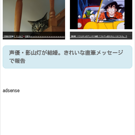
【
画像】ドラゴボZのアニオリ神回「ブルマvs巨大カニ」がこちら。ナメック星の海にドラゴボを落としたブルマと巨大カニのバトル
【石破悲報
】ヤニねこ
の原作ｗｗｗｗｗｗｗｗｗｗｗｗｗｗｗｗｗｗｗ
声優・影山灯が結婚。きれいな直筆メッセージ
で報告
adsense