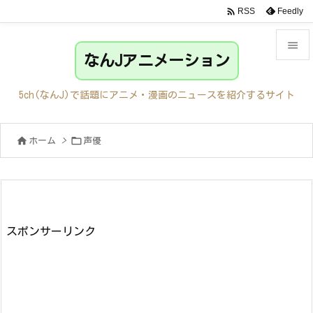

Feedly
RSS

なんJアニメーション

メニュ
5ch(なんJ)で話題にアニメ・漫画のニュースを紹介するサイト

サイド


ホーム
>
声優

前へ

次へ

検索
スポンサーリンク