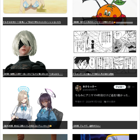
そもそも名字が「八奈見」って時点で明らかにヒロインじゃないだろ
【画像】海外で人気のキャラクターが開示される
wwwwwwwwwwwwwwwwwwwwwwwwwwwwwwwwwwwwwwwwwwwwwwwww
【
悲報】世間じゃ神ゲー扱いされてるけど個人的には「つまんねえ……」と思ったゲーム挙げてけ
ドラゴンボールで魔人ブウ編の人気が微妙な理由
【高市悲報】実はエロ同人でしか知らないアニメキャラ
【悲報】アニサマ、超絶ガラコン