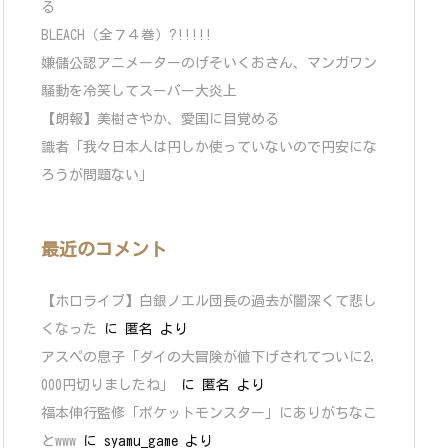
る
BLEACH（全７４巻）?!!!!!
嫌儲公認アニメーターのげそいくおさん、マンガワン
騒動を冷笑してスーパー大炎上
【朗報】美樹さやか、愛国に目覚める
識者「我々日本人は円しか使っていないので円安にな
ろうが問題ない」
最近のコメント
【ホロライブ】白銀ノエル団長の過去が闇深くて悲し
くなった
に
匿名
より
アスペの息子「ダイの大冒険が値下げされてついに2,
000円切りましたね」
に
匿名
より
福本伸行監修「ポケットモンスター」にありがちなこ
とwww
に
syamu_game
より