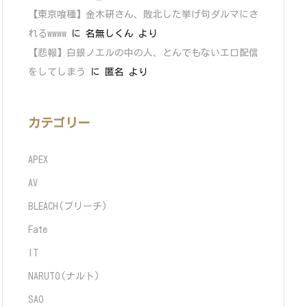
【東京喰種】金木研さん、敗北した挙げ句ダルマにさ
れるwwww
に
名無しくん
より
【悲報】白銀ノエルの中の人、とんでもないエロ配信
をしてしまう
に
匿名
より
カテゴリー
APEX
AV
BLEACH(ブリーチ)
Fate
IT
NARUTO(ナルト)
SAO