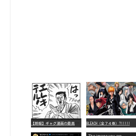
【
朗報】ギャグ漫画の最高傑作、「パタリロ」に決まる
BLEACH（全７４巻）?!!!!!