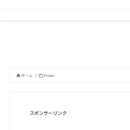


ホーム
>
Vtuber
スポンサーリンク