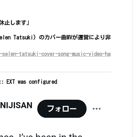
休止します」
 (Selen Tatsuki) のカバー曲MVが運営により非
-selen-tatsuki-cover-song-music-video-ha
:: EXT was configured