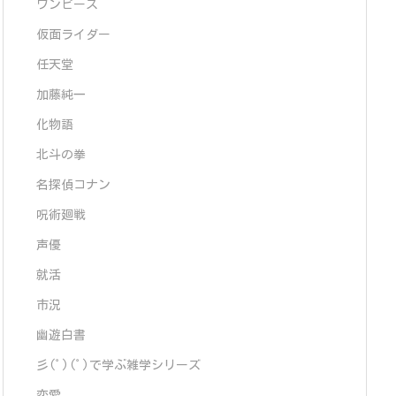
ワンピース
仮面ライダー
任天堂
加藤純一
化物語
北斗の拳
名探偵コナン
呪術廻戦
声優
就活
市況
幽遊白書
彡(ﾟ)(ﾟ)で学ぶ雑学シリーズ
恋愛