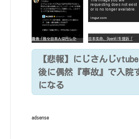
識
者「我々日本人は円しか使っていないので円安になろうが問題ない」
日
本生命、OpenAIを提訴「ChatGPTが非弁行為」
【悲報】にじさんじvtub
後に偶然『事故』で入院
になる
adsense