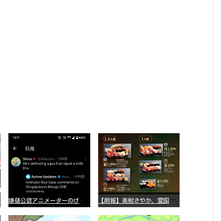
嫌
儲公認アニメーターのげそいくおさん、マンガワン騒動を冷笑してスーパー大炎上
【
朗報】美樹さやか、愛国に目覚める