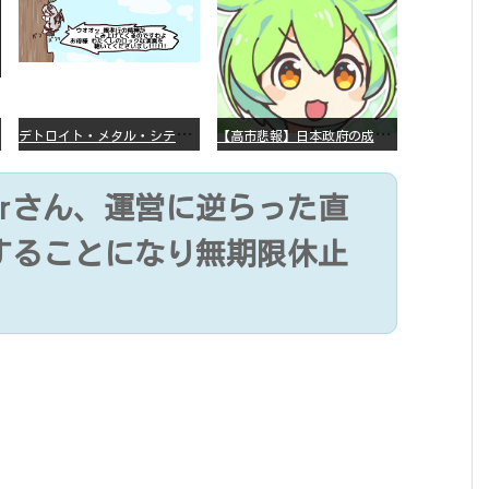
デ
トロイト・メタル・シティー ⇐これ、いまアニメ化したら、えらいことになってたよな？
【
高市悲報】日本政府の成長戦略に「暗号資産」が消えるいったいなぜ…？
erさん、運営に逆らった直
することになり無期限休止