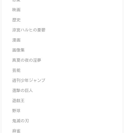
映画
歴史
涼宮ハルヒの憂鬱
漫画
画像集
真夏の夜の淫夢
芸能
週刊少年ジャンプ
進撃の巨人
遊戯王
野球
鬼滅の刃
麻雀