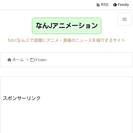

Feedly
RSS

なんJアニメーション

メニュ
5ch(なんJ)で話題にアニメ・漫画のニュースを紹介するサイト

サイド


ホーム
>
Vtuber

前へ

次へ

検索
スポンサーリンク