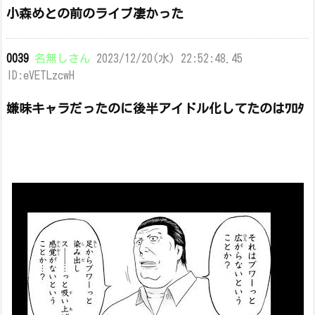
小森めとの前のライブ凄かった
0039
名無しさん
2023/12/20(水) 22:52:48.45
ID:eVETLzcwH
嫌味キャラだったのに後半アイドル化してたのはﾜﾛﾀ