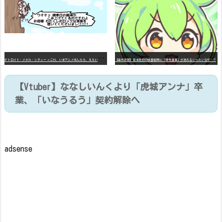
デ
トロイト・メタル・シティー ⇐これ、いまアニメ化したら、えらいことになってたよな？
【高市悲報】日本政府の成長戦略に「暗号資産」が消えるいったいなぜ…？
【Vtuber】ななしいんくより「虎城アンナ」卒
業、「いなうるう」契約解除へ
adsense