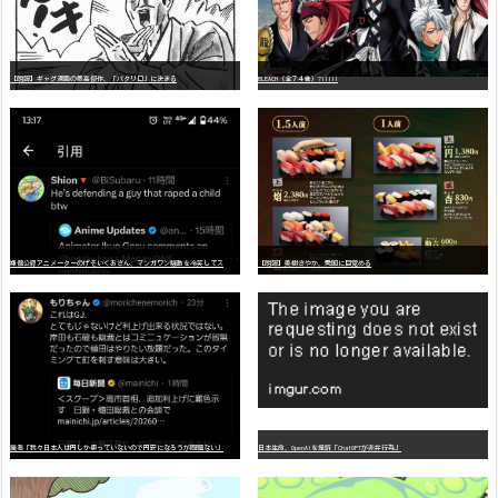
【朗報】ギャグ漫画の最高傑作、「パタリロ」に決まる
BLEACH（全７４巻）?!!!!!
嫌
儲公認アニメーターのげそいくおさん、マンガワン騒動を冷笑してスーパー大炎上
【朗報】美樹さやか、愛国に目覚める
識者「我々日本人は円しか使っていないので円安になろうが問題ない」
日本生命、OpenAIを提訴「ChatGPTが非弁行為」