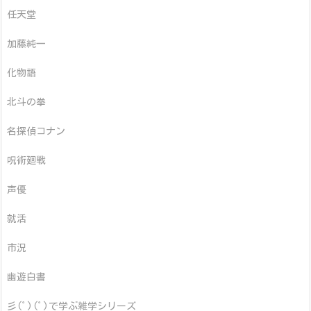
任天堂
加藤純一
化物語
北斗の拳
名探偵コナン
呪術廻戦
声優
就活
市況
幽遊白書
彡(ﾟ)(ﾟ)で学ぶ雑学シリーズ