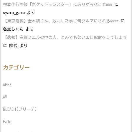
福本伸行監修「ポケットモンスター」にありがちなことwww
に
syamu_game
より
【東京喰種】金木研さん、敗北した挙げ句ダルマにされるwwww
に
名無しくん
より
【悲報】白銀ノエルの中の人、とんでもないエロ配信をしてしまう
に
匿名
より
カテゴリー
APEX
AV
BLEACH(ブリーチ)
Fate