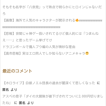
そもそも名字が「八奈見」って時点で明らかにヒロインじゃないだ
ろ
【画像】海外で人気のキャラクターが開示される
wwwwwwwwwwwwww
wwwwwwwwwwwwwwwwwwwwwwwwwwwwwwwwwww
【悲報】世間じゃ神ゲー扱いされてるけど個人的には「つまんね
え……」と思ったゲーム挙げてけ
ドラゴンボールで魔人ブウ編の人気が微妙な理由
【高市悲報】実はエロ同人でしか知らないアニメキャラ
最近のコメント
【ホロライブ】白銀ノエル団長の過去が闇深くて悲しくなった
に
匿名
より
アスペの息子「ダイの大冒険が値下げされてついに2,000円切りまし
たね」
に
匿名
より