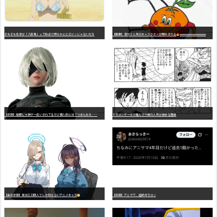
そもそも名字が「八奈見」って時点で明らかにヒロインじゃないだろ
【画像】海外で人気のキャラクターが開示される
wwwwwwwwwwwwwwwwwwwwwwwwwwwwwwwwwwwwwwwwwwwwwwwww
【
悲報】世間じゃ神ゲー扱いされてるけど個人的には「つまんねえ……」と思ったゲーム挙げてけ
ドラゴンボールで魔人ブウ編の人気が微妙な理由
【高市悲報】実はエロ同人でしか知らないアニメキャラ
【悲報】アニサマ、超絶ガラコン