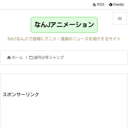

Feedly
RSS

なんJアニメーション

メニュ
5ch(なんJ)で話題にアニメ・漫画のニュースを紹介するサイト

サイド


ホーム
>
週刊少年ジャンプ

前へ

次へ

検索
スポンサーリンク