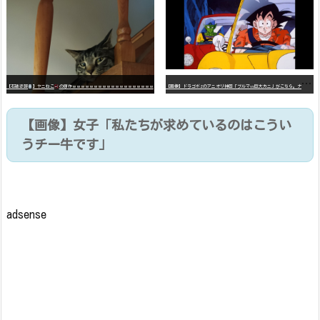
【
画像】ドラゴボZのアニオリ神回「ブルマvs巨大カニ」がこちら。ナメック星の海にドラゴボを落としたブルマと巨大カニのバトル
【石破悲報
】ヤニねこ
の原作ｗｗｗｗｗｗｗｗｗｗｗｗｗｗｗｗｗｗｗ
【画像】女子「私たちが求めているのはこうい
うチー牛です」
adsense