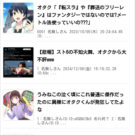
オタク「『転スラ』や『葬送のフリーレ
ン』はファンタジーではないのでは?メー
トル法使っていいの???」
0001 名無しさん 2023/10/05(木) 20:24:04.65
ID: ...
【悲報】スト6の不知火舞、オタクから大
不評www
1 名無しさん 2024/12/06(金) 15:19:32.28
ID:AUc ...
うみねこの泣く頃にこれ普通に傑作だっ
たのに異様にオタクくんが発狂してたよ
な
1：名無しさんID:ID:o0QSH/Dk0 あれ何？ 2：名無
しさんID:ID ...