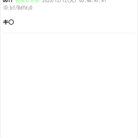
0011
名無しさん
2023/12/12(火) 05:48:47.91
ID:bY/BdYdj0
キ○