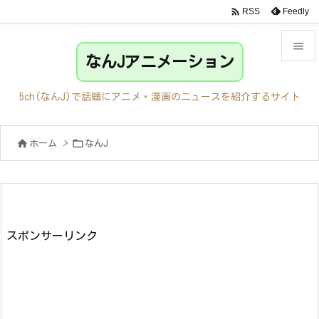

Feedly
RSS

なんJアニメーション

メニュ
5ch(なんJ)で話題にアニメ・漫画のニュースを紹介するサイト

サイド


ホーム
>
なんJ

前へ

次へ

検索
スポンサーリンク