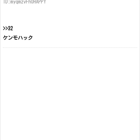
ID:myqmzvFh0HAPPY
>>32
ケンモハック