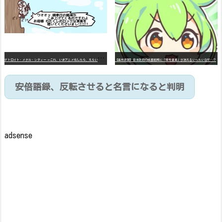
デ
トロイト・メタル・シティー ⇐これ、いまアニメ化したら、えらいことになってたよな？
【高市悲報】日本政府の成長戦略に「暗号資産」が消えるいったいなぜ…？
安倍語録、反転させると名言になると判明
adsense