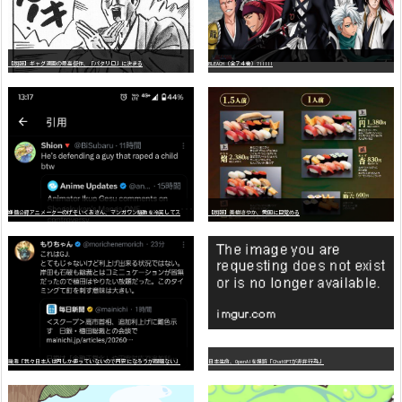
【朗報】ギャグ漫画の最高傑作、「パタリロ」に決まる
BLEACH（全７４巻）?!!!!!
嫌
儲公認アニメーターのげそいくおさん、マンガワン騒動を冷笑してスーパー大炎上
【朗報】美樹さやか、愛国に目覚める
識者「我々日本人は円しか使っていないので円安になろうが問題ない」
日本生命、OpenAIを提訴「ChatGPTが非弁行為」