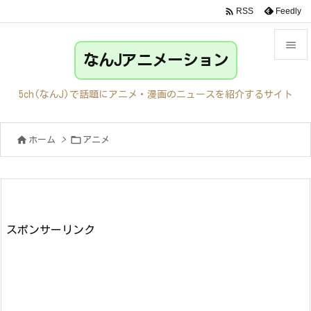

Feedly
RSS

なんJアニメーション

メニュ
5ch(なんJ)で話題にアニメ・漫画のニュースを紹介するサイト

サイド


ホーム
>
アニメ

前へ

次へ

検索
スポンサーリンク