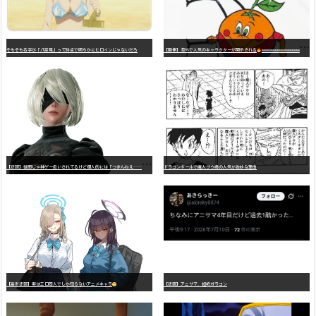
そもそも名字が「八奈見」って時点で明らかにヒロインじゃないだろ
【画像】海外で人気のキャラクターが開示される
wwwwwwwwwwwwwwwwwwwwwwwwwwwwwwwwwwwwwwwwwwwwwwwww
【
悲報】世間じゃ神ゲー扱いされてるけど個人的には「つまんねえ……」と思ったゲーム挙げてけ
ドラゴンボールで魔人ブウ編の人気が微妙な理由
【高市悲報】実はエロ同人でしか知らないアニメキャラ
【悲報】アニサマ、超絶ガラコン