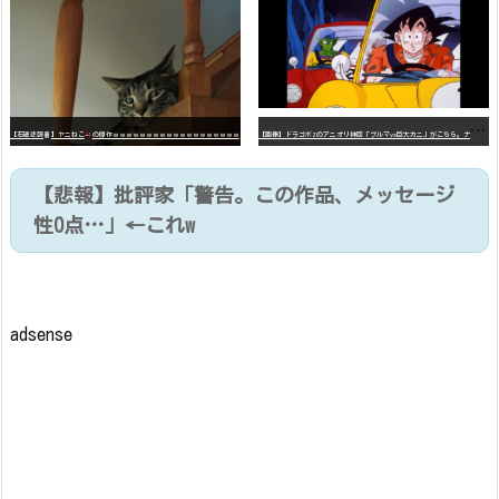
【
画像】ドラゴボZのアニオリ神回「ブルマvs巨大カニ」がこちら。ナメック星の海にドラゴボを落としたブルマと巨大カニのバトル
【石破悲報
】ヤニねこ
の原作ｗｗｗｗｗｗｗｗｗｗｗｗｗｗｗｗｗｗｗ
【悲報】批評家「警告。この作品、メッセージ
性0点…」←これw
adsense