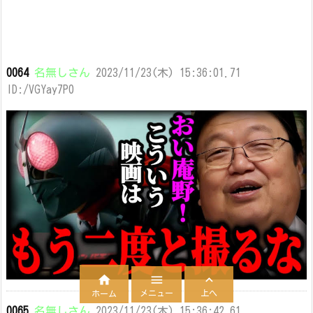
0064
名無しさん
2023/11/23(木) 15:36:01.71
ID:/VGYay7P0



メニュー
上へ
ホーム
0065
名無しさん
2023/11/23(木) 15:36:42.61