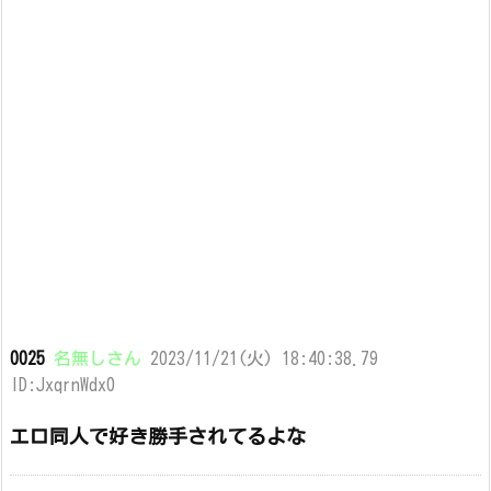
0025
名無しさん
2023/11/21(火) 18:40:38.79
ID:JxqrnWdx0
エロ同人で好き勝手されてるよな