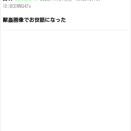
ID:BCEWNQ47x
獣姦画像でお世話になった