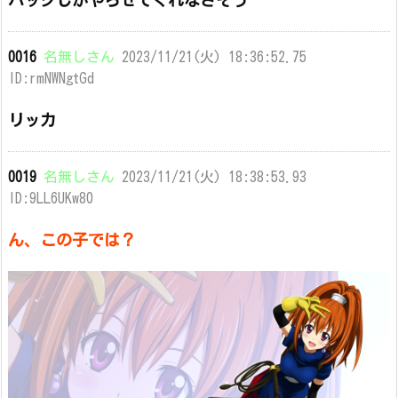
バックしかやらせてくれなさそう
0016
名無しさん
2023/11/21(火) 18:36:52.75
ID:rmNWNgtGd
リッカ
0019
名無しさん
2023/11/21(火) 18:38:53.93
ID:9LL6UKw80
ん、この子では？