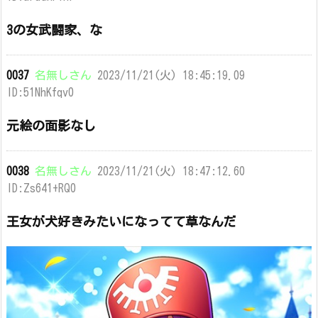
3の女武闘家、な
0037
名無しさん
2023/11/21(火) 18:45:19.09
ID:51NhKfqv0
元絵の面影なし
0038
名無しさん
2023/11/21(火) 18:47:12.60
ID:Zs641+RQ0
王女が犬好きみたいになってて草なんだ