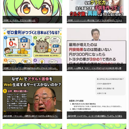
【
悲報】ハンターハンター最大の謎「なぜクラピカは子作りしてクルタ族を再興しようとしないのか？」 誰も答えられない・・・・・
【悲報】ヒソカさん、ビスケより弱かった
【
悲報】エミンユルマズ「日銀は金利を2024年に２％にすべきだった、２％で景気が悪くなるなら生産性が低い利益が出せない企業、潰れろ
【
悲報】Win95開発者「日本でITが3Kと呼ばれるのは企業が根本的に間違っている。次はAI敗戦が来る。口だけでこの国は何も学ばない」
【
高市悲報】「チャッピ、１番最初に倒れそうな大手AI企業はどこ？」チャッピ「OpenAIです」私「君じゃん」チャッピ「そうです」
【
高市悲報】ChatGPTさん、ユーザーの4割が離脱してしまう。もう誰も使ってない模様 9割が「無断でデータ利用」を懸念