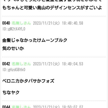
もちゃんと可愛い鳥山のデザインセンスがすごいよ
0040
名無しさん
2023/11/21(火) 18:48:40.58
ID:gM2tX4YL0
金髪じゃなかったけムーンブルク
気のせいか
0042
名無しさん
2023/11/21(火) 18:49:04.53
ID:gHzdGBtk0
ベロニカかタバサかフォズ
ちなヤク
0044
名無しさん
2023/11/21(火) 18:50:07.07