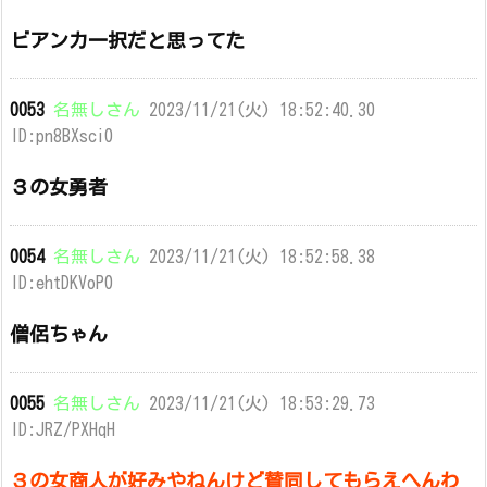
ビアンカ一択だと思ってた
0053
名無しさん
2023/11/21(火) 18:52:40.30
ID:pn8BXsci0
３の女勇者
0054
名無しさん
2023/11/21(火) 18:52:58.38
ID:ehtDKVoP0
僧侶ちゃん
0055
名無しさん
2023/11/21(火) 18:53:29.73
ID:JRZ/PXHqH
３の女商人が好みやねんけど賛同してもらえへんわ