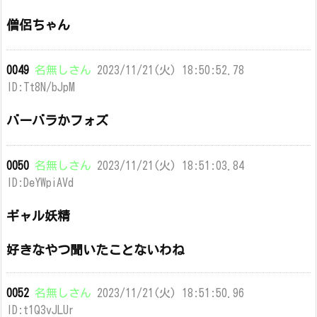
僧侶ちゃん
0049
名無しさん
2023/11/21(火) 18:50:52.78
ID:Tt8N/bJpM
バーバラかフォズ
0050
名無しさん
2023/11/21(火) 18:51:03.84
ID:DeYWpiAVd
ギャル妖精
好きなやつ聞いたことないわね
0052
名無しさん
2023/11/21(火) 18:51:50.96
ID:t1Q3vJLUr