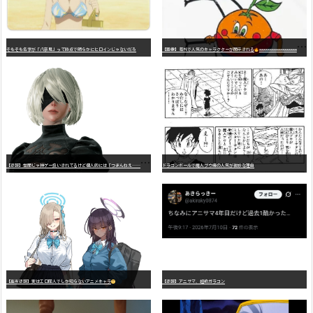
そもそも名字が「八奈見」って時点で明らかにヒロインじゃないだろ
【画像】海外で人気のキャラクターが開示される
wwwwwwwwwwwwwwwwwwwwwwwwwwwwwwwwwwwwwwwwwwwwwwwww
【
悲報】世間じゃ神ゲー扱いされてるけど個人的には「つまんねえ……」と思ったゲーム挙げてけ
ドラゴンボールで魔人ブウ編の人気が微妙な理由
【高市悲報】実はエロ同人でしか知らないアニメキャラ
【悲報】アニサマ、超絶ガラコン