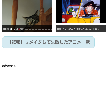
【
画像】ドラゴボZのアニオリ神回「ブルマvs巨大カニ」がこちら。ナメック星の海にドラゴボを落としたブルマと巨大カニのバトル
【石破悲報
】ヤニねこ
の原作ｗｗｗｗｗｗｗｗｗｗｗｗｗｗｗｗｗｗｗ
【悲報】リメイクして失敗したアニメ一覧
adsense