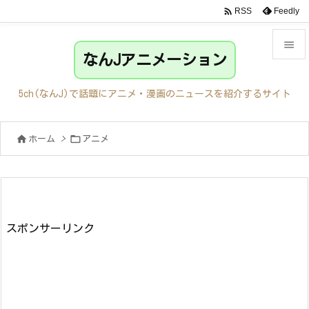

Feedly
RSS

なんJアニメーション

メニュ
5ch(なんJ)で話題にアニメ・漫画のニュースを紹介するサイト

サイド


ホーム
>
アニメ

前へ

次へ

検索
スポンサーリンク