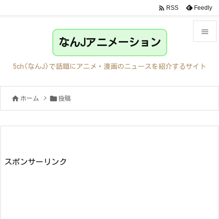

Feedly
RSS

なんJアニメーション

メニュ
5ch(なんJ)で話題にアニメ・漫画のニュースを紹介するサイト

サイド


ホーム
>
投稿

前へ

次へ

検索
スポンサーリンク