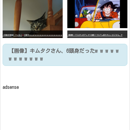
【
画像】ドラゴボZのアニオリ神回「ブルマvs巨大カニ」がこちら。ナメック星の海にドラゴボを落としたブルマと巨大カニのバトル
【石破悲報
】ヤニねこ
の原作ｗｗｗｗｗｗｗｗｗｗｗｗｗｗｗｗｗｗｗ
【画像】キムタクさん、6頭身だったw w w w w
w w w w w w w
adsense