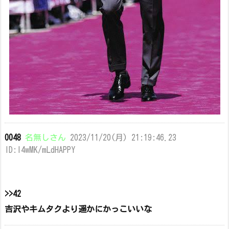
0048
名無しさん
2023/11/20(月) 21:19:46.23
ID:l4wMK/mLdHAPPY
>>42
吉沢やキムタクより遥かにかっこいいな