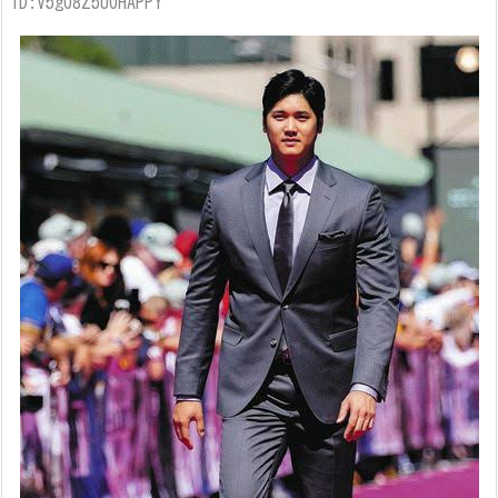
ID:V5g08Z5U0HAPPY