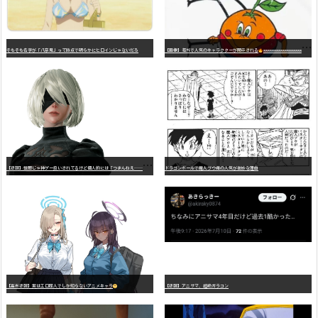
そもそも名字が「八奈見」って時点で明らかにヒロインじゃないだろ
【画像】海外で人気のキャラクターが開示される
wwwwwwwwwwwwwwwwwwwwwwwwwwwwwwwwwwwwwwwwwwwwwwwww
【
悲報】世間じゃ神ゲー扱いされてるけど個人的には「つまんねえ……」と思ったゲーム挙げてけ
ドラゴンボールで魔人ブウ編の人気が微妙な理由
【高市悲報】実はエロ同人でしか知らないアニメキャラ
【悲報】アニサマ、超絶ガラコン