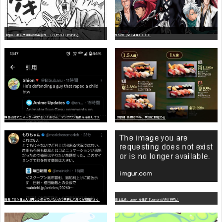
【朗報】ギャグ漫画の最高傑作、「パタリロ」に決まる
BLEACH（全７４巻）?!!!!!
嫌
儲公認アニメーターのげそいくおさん、マンガワン騒動を冷笑してスーパー大炎上
【朗報】美樹さやか、愛国に目覚める
識者「我々日本人は円しか使っていないので円安になろうが問題ない」
日本生命、OpenAIを提訴「ChatGPTが非弁行為」