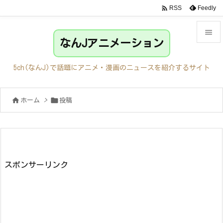

Feedly
RSS

なんJアニメーション

メニュ
5ch(なんJ)で話題にアニメ・漫画のニュースを紹介するサイト

サイド


ホーム
>
投稿

前へ

次へ

検索
スポンサーリンク