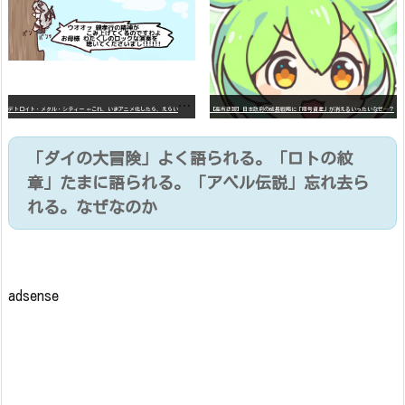
デ
トロイト・メタル・シティー ⇐これ、いまアニメ化したら、えらいことになってたよな？
【高市悲報】日本政府の成長戦略に「暗号資産」が消えるいったいなぜ…？
「ダイの大冒険」よく語られる。「ロトの紋
章」たまに語られる。「アベル伝説」忘れ去ら
れる。なぜなのか
adsense