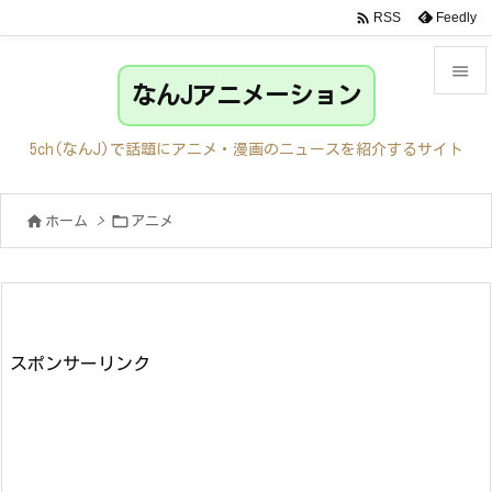

Feedly
RSS

なんJアニメーション

メニュ
5ch(なんJ)で話題にアニメ・漫画のニュースを紹介するサイト

サイド


ホーム
>
アニメ

前へ

次へ

検索
スポンサーリンク