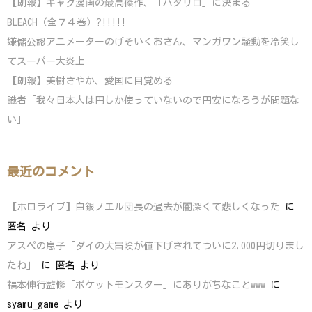
【朗報】ギャグ漫画の最高傑作、「パタリロ」に決まる
BLEACH（全７４巻）?!!!!!
嫌儲公認アニメーターのげそいくおさん、マンガワン騒動を冷笑し
てスーパー大炎上
【朗報】美樹さやか、愛国に目覚める
識者「我々日本人は円しか使っていないので円安になろうが問題な
い」
最近のコメント
【ホロライブ】白銀ノエル団長の過去が闇深くて悲しくなった
に
匿名
より
アスペの息子「ダイの大冒険が値下げされてついに2,000円切りまし
たね」
に
匿名
より
福本伸行監修「ポケットモンスター」にありがちなことwww
に
syamu_game
より