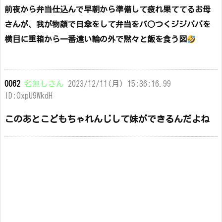
前夜から弁当仕込んで早朝から準備して疲れ果ててるお母
さんが、我が物顔で日傘をして弁当をパ○つくジジババを
横目に重箱から一番遠い輪の外で黙々と飯を食う図
0062
名無しさん
2023/12/11(月) 15:36:16.99
ID:OxpU9WkdH
このあとこどもちゃれんじして妹ができるんだよね