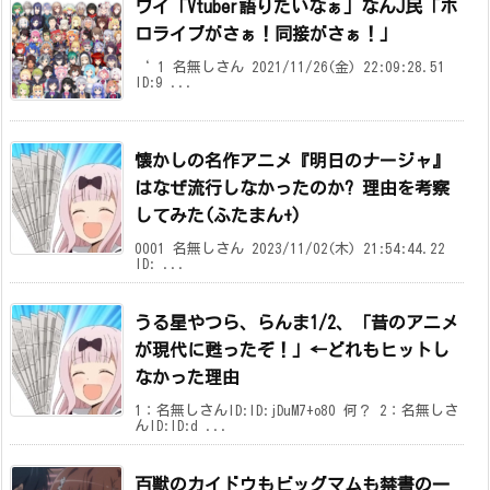
ワイ「Vtuber語りたいなぁ」なんJ民「ホ
ロライブがさぁ！同接がさぁ！」
‘ 1 名無しさん 2021/11/26(金) 22:09:28.51
ID:9 ...
懐かしの名作アニメ『明日のナージャ』
はなぜ流行しなかったのか? 理由を考察
してみた(ふたまん+)
0001 名無しさん 2023/11/02(木) 21:54:44.22
ID: ...
うる星やつら、らんま1/2、「昔のアニメ
が現代に甦ったぞ！」←どれもヒットし
なかった理由
1：名無しさんID:ID:jDuM7+o80 何？ 2：名無しさ
んID:ID:d ...
百獣のカイドウもビッグマムも禁書の一