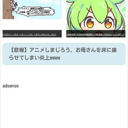
デ
トロイト・メタル・シティー ⇐これ、いまアニメ化したら、えらいことになってたよな？
【高市悲報】日本政府の成長戦略に「暗号資産」が消えるいったいなぜ…？
【悲報】アニメしまじろう、お母さんを床に座
らせてしまい炎上wwww
adsense