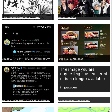
【朗報】ギャグ漫画の最高傑作、「パタリロ」に決まる
BLEACH（全７４巻）?!!!!!
嫌
儲公認アニメーターのげそいくおさん、マンガワン騒動を冷笑してスーパー大炎上
【朗報】美樹さやか、愛国に目覚める
識者「我々日本人は円しか使っていないので円安になろうが問題ない」
日本生命、OpenAIを提訴「ChatGPTが非弁行為」