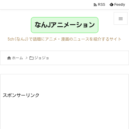

Feedly
RSS

なんJアニメーション

メニュ
5ch(なんJ)で話題にアニメ・漫画のニュースを紹介するサイト

サイド


ホーム
>
ジョジョ

前へ

次へ

検索
スポンサーリンク