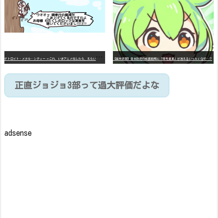
デ
トロイト・メタル・シティー ⇐これ、いまアニメ化したら、えらいことになってたよな？
【高市悲報】日本政府の成長戦略に「暗号資産」が消えるいったいなぜ…？
正直ジョジョ3部って過大評価だよな
adsense