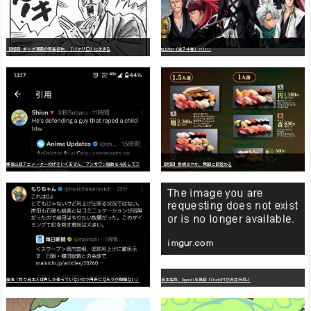
【朗報】ギャグ漫画の最高傑作、「パタリロ」に決まる
BLEACH（全７４巻）?!!!!!
嫌
儲公認アニメーターのげそいくおさん、マンガワン騒動を冷笑してスーパー大炎上
【朗報】美樹さやか、愛国に目覚める
識者「我々日本人は円しか使っていないので円安になろうが問題ない」
日本生命、OpenAIを提訴「ChatGPTが非弁行為」