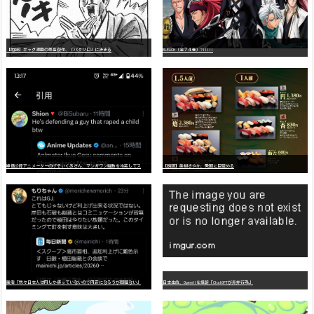
【朗報】ギャグ漫画の最高傑作、「パタリロ」に決まる
BLEACH（全７４巻）?!!!!!
嫌
儲公認アニメーターのげそいくおさん、マンガワン騒動を冷笑してスーパー大炎上
【朗報】美樹さやか、愛国に目覚める
識者「我々日本人は円しか使っていないので円安になろうが問題ない」
日本生命、OpenAIを提訴「ChatGPTが非弁行為」