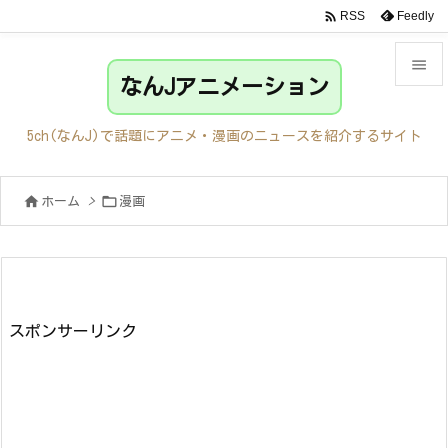

Feedly
RSS

なんJアニメーション

メニュ
5ch(なんJ)で話題にアニメ・漫画のニュースを紹介するサイト

サイド


ホーム
>
漫画

前へ

次へ

検索
スポンサーリンク