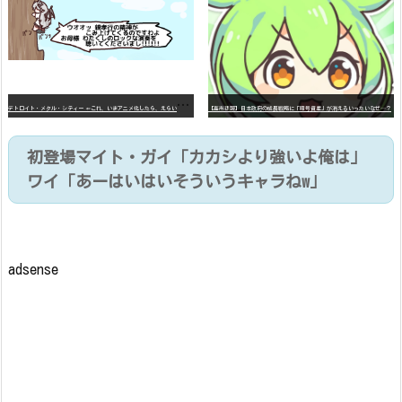
デ
トロイト・メタル・シティー ⇐これ、いまアニメ化したら、えらいことになってたよな？
【高市悲報】日本政府の成長戦略に「暗号資産」が消えるいったいなぜ…？
初登場マイト・ガイ「カカシより強いよ俺は」
ワイ「あーはいはいそういうキャラねw」
adsense