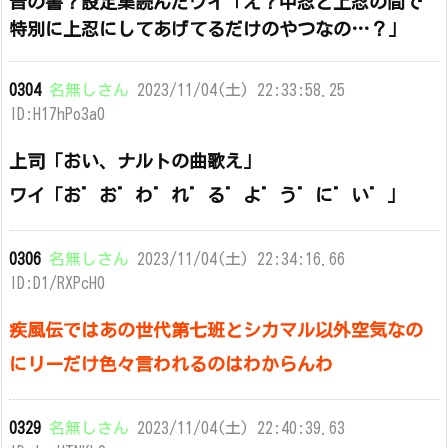
音の書？設定集読んだワイ「え？中忍と上忍の間で
特別に上忍にしてあげてるだけのやつなの…？」
0304
名無しさん
2023/11/04(土) 22:33:58.25
ID:H17hPo3a0
上司「おい、ナルトの曲歌え」
ワイ「お゛お゛わ゛れ゛る゛よ゛う゛に゛い゛」
0306
名無しさん
2023/11/04(土) 22:34:16.66
ID:D1/RXPcH0
疾風伝ではあの世代第七班とシカマル以外空気なの
にリーだけ色々言われるのはわからんわ
0329
名無しさん
2023/11/04(土) 22:40:39.63