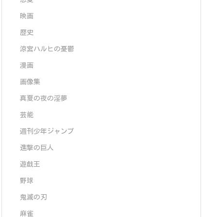
映画
歴史
涼宮ハルヒの憂鬱
漫画
画像集
真夏の夜の淫夢
芸能
週刊少年ジャンプ
進撃の巨人
遊戯王
野球
鬼滅の刃
麻雀