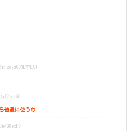
TnFzdyq00NEWYEAR
dql2Lsz60
ら普通に使うわ
Be4Q0exH0