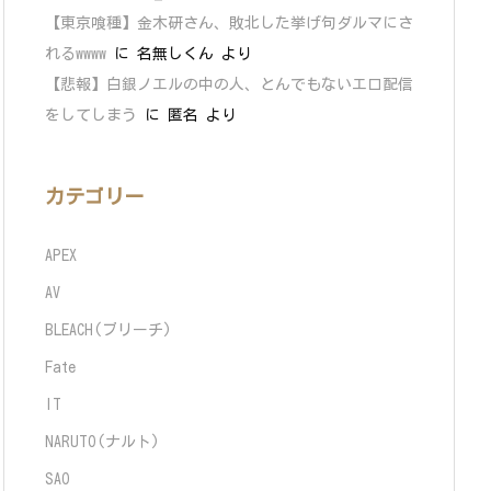
【東京喰種】金木研さん、敗北した挙げ句ダルマにさ
れるwwww
に
名無しくん
より
【悲報】白銀ノエルの中の人、とんでもないエロ配信
をしてしまう
に
匿名
より
カテゴリー
APEX
AV
BLEACH(ブリーチ)
Fate
IT
NARUTO(ナルト)
SAO