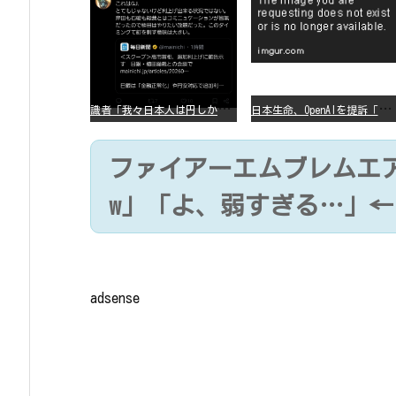
識
者「我々日本人は円しか使っていないので円安になろうが問題ない」
日
本生命、OpenAIを提訴「ChatGPTが非弁行為」
ファイアーエムブレムエ
w」「よ、弱すぎる…」←
adsense