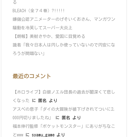
る
BLEACH（全７４巻）?!!!!!
嫌儲公認アニメーターのげそいくおさん、マンガワン
騒動を冷笑してスーパー大炎上
【朗報】美樹さやか、愛国に目覚める
識者「我々日本人は円しか使っていないので円安にな
ろうが問題ない」
最近のコメント
【ホロライブ】白銀ノエル団長の過去が闇深くて悲し
くなった
に
匿名
より
アスペの息子「ダイの大冒険が値下げされてついに2,
000円切りましたね」
に
匿名
より
福本伸行監修「ポケットモンスター」にありがちなこ
とwww
に
syamu_game
より