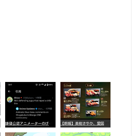
嫌
儲公認アニメーターのげそいくおさん、マンガワン騒動を冷笑してスーパー大炎上
【
朗報】美樹さやか、愛国に目覚める