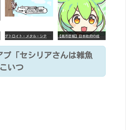
デ
トロイト・メタル・シティー ⇐これ、いまアニメ化したら、えらいことになってたよな？
【
高市悲報】日本政府の成長戦略に「暗号資産」が消えるいったいなぜ…？
アプ「セシリアさんは雑魚
こいつ