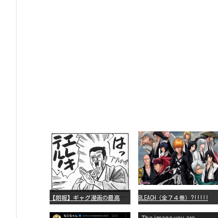
【
朗報】ギャグ漫画の最高傑作、「パタリロ」に決まる
BLEACH（全７４巻）?!!!!!