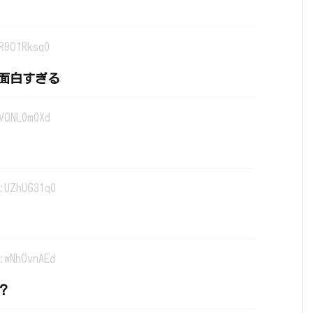
R9O1Rksq0
面白すぎる
VONL0m0Xd
:UZhUG31q0
:wNhOvnAEd
？