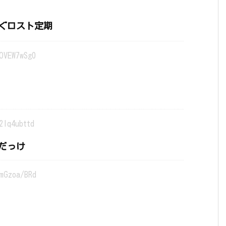
ぐロスト定期
OVEW7wSg0
2lq4ubttd
だっけ
mGzoa/BRd