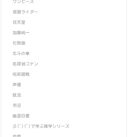
ワンピース
仮面ライダー
任天堂
加藤純一
化物語
北斗の拳
名探偵コナン
呪術廻戦
声優
就活
市況
幽遊白書
彡(ﾟ)(ﾟ)で学ぶ雑学シリーズ
恋愛