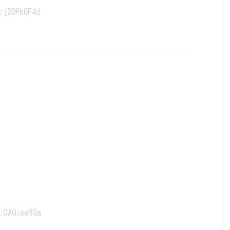
:j20Pk0F4d
:OAQioeRGa