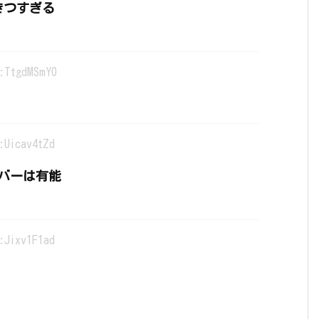
きつすぎる
:TtgdMSmY0
:Uicav4tZd
バーは有能
:Jixv1F1ad