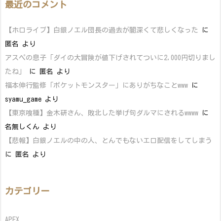
最近のコメント
【ホロライブ】白銀ノエル団長の過去が闇深くて悲しくなった
に
匿名
より
アスペの息子「ダイの大冒険が値下げされてついに2,000円切りまし
たね」
に
匿名
より
福本伸行監修「ポケットモンスター」にありがちなことwww
に
syamu_game
より
【東京喰種】金木研さん、敗北した挙げ句ダルマにされるwwww
に
名無しくん
より
【悲報】白銀ノエルの中の人、とんでもないエロ配信をしてしまう
に
匿名
より
カテゴリー
APEX