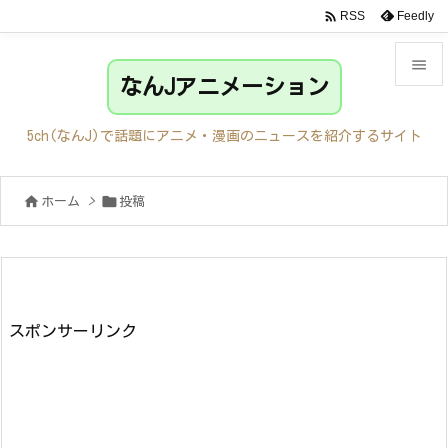

Feedly
RSS

なんJアニメーション

メニュ
5ch(なんJ)で話題にアニメ・漫画のニュースを紹介するサイト

サイド


ホーム
>
投稿

前へ

次へ

検索
スポンサーリンク