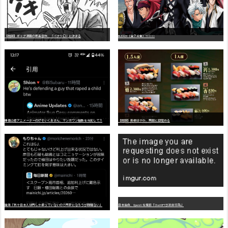
【朗報】ギャグ漫画の最高傑作、「パタリロ」に決まる
BLEACH（全７４巻）?!!!!!
嫌
儲公認アニメーターのげそいくおさん、マンガワン騒動を冷笑してスーパー大炎上
【朗報】美樹さやか、愛国に目覚める
識者「我々日本人は円しか使っていないので円安になろうが問題ない」
日本生命、OpenAIを提訴「ChatGPTが非弁行為」