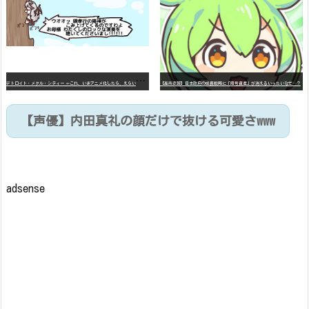
デ
トロイト・メタル・シティー ⇐これ、いまアニメ化したら、えらいことになってたよな？
【高市悲報】日本政府の成長戦略に「暗号資産」が消えるいったいなぜ…？
【声優】内田真礼の顔だけで抜ける可愛さwww
adsense