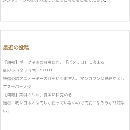
メントデータの処理方法の詳細はこちらをご覧ください
。
最近の投稿
【朗報】ギャグ漫画の最高傑作、「パタリロ」に決まる
BLEACH（全７４巻）?!!!!!
嫌儲公認アニメーターのげそいくおさん、マンガワン騒動を冷笑し
てスーパー大炎上
【朗報】美樹さやか、愛国に目覚める
識者「我々日本人は円しか使っていないので円安になろうが問題な
い」