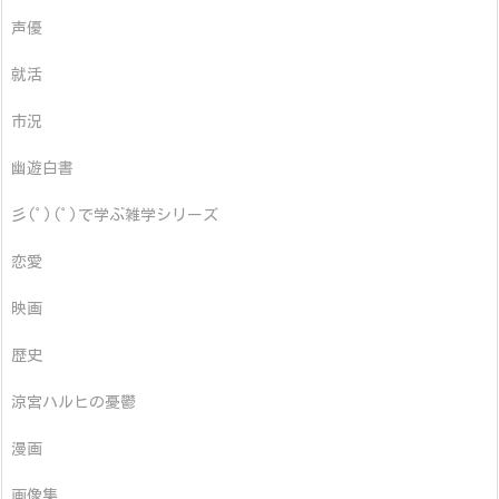
声優
就活
市況
幽遊白書
彡(ﾟ)(ﾟ)で学ぶ雑学シリーズ
恋愛
映画
歴史
涼宮ハルヒの憂鬱
漫画
画像集