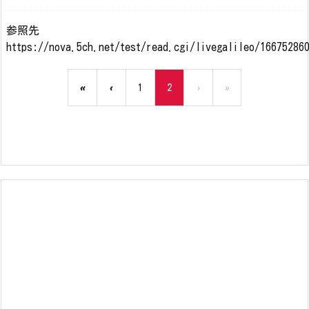
参照先
https://nova.5ch.net/test/read.cgi/livegalileo/16675286
«
‹
1
2
›
»