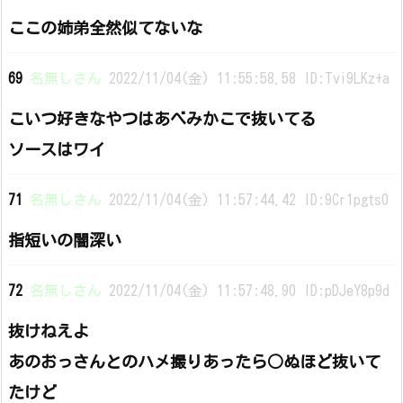
ここの姉弟全然似てないな
69
名無しさん
2022/11/04(金) 11:55:58.58 ID:Tvi9LKz+a
こいつ好きなやつはあべみかこで抜いてる
ソースはワイ
71
名無しさん
2022/11/04(金) 11:57:44.42 ID:9Cr1pgts0
指短いの闇深い
72
名無しさん
2022/11/04(金) 11:57:48.90 ID:pDJeY8p9d
抜けねえよ
あのおっさんとのハメ撮りあったら○ぬほど抜いて
たけど