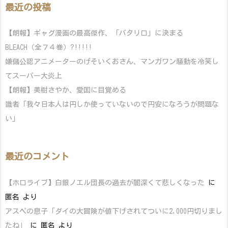
最近の投稿
【朗報】ギャグ漫画の最高傑作、「パタリロ」に決まる
BLEACH（全７４巻）?!!!!!
嫌儲公認アニメーターのげそいくおさん、マンガワン騒動を冷笑し
てスーパー大炎上
【朗報】美樹さやか、愛国に目覚める
識者「我々日本人は円しか使っていないので円安になろうが問題な
い」
最近のコメント
【ホロライブ】白銀ノエル団長の過去が闇深くて悲しくなった
に
匿名
より
アスペの息子「ダイの大冒険が値下げされてついに2,000円切りまし
たね」
に
匿名
より