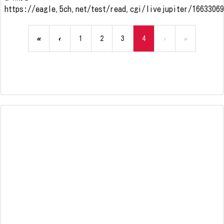
https://eagle.5ch.net/test/read.cgi/livejupiter/1663306
«
‹
1
2
3
4
›
»