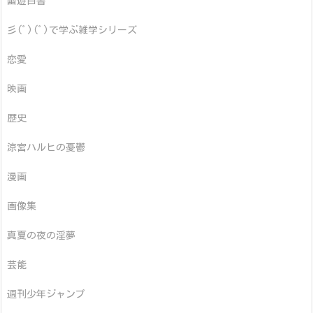
幽遊白書
彡(ﾟ)(ﾟ)で学ぶ雑学シリーズ
恋愛
映画
歴史
涼宮ハルヒの憂鬱
漫画
画像集
真夏の夜の淫夢
芸能
週刊少年ジャンプ