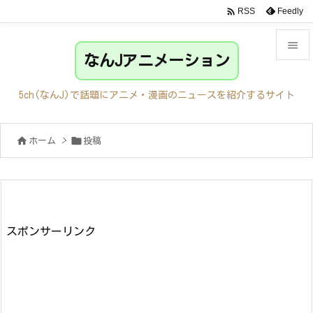

Feedly
RSS

なんJアニメーション

メニュ
5ch(なんJ)で話題にアニメ・漫画のニュースを紹介するサイト

サイド


ホーム
>
投稿

前へ

次へ

検索
スポンサーリンク