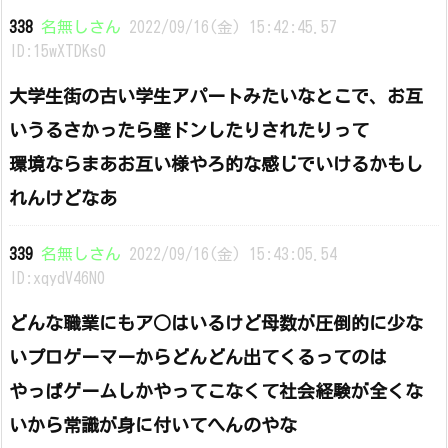
338
名無しさん
2022/09/16(金) 15:42:45.57
ID:15wXTDKs0
大学生街の古い学生アパートみたいなとこで、お互
いうるさかったら壁ドンしたりされたりって
環境ならまあお互い様やろ的な感じでいけるかもし
れんけどなあ
339
名無しさん
2022/09/16(金) 15:43:05.54
ID:xqydV46N0
どんな職業にもア○はいるけど母数が圧倒的に少な
いプロゲーマーからどんどん出てくるってのは
やっぱゲームしかやってこなくて社会経験が全くな
いから常識が身に付いてへんのやな