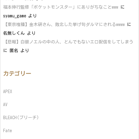
福本伸行監修「ポケットモンスター」にありがちなことwww
に
syamu_game
より
【東京喰種】金木研さん、敗北した挙げ句ダルマにされるwwww
に
名無しくん
より
【悲報】白銀ノエルの中の人、とんでもないエロ配信をしてしまう
に
匿名
より
カテゴリー
APEX
AV
BLEACH(ブリーチ)
Fate