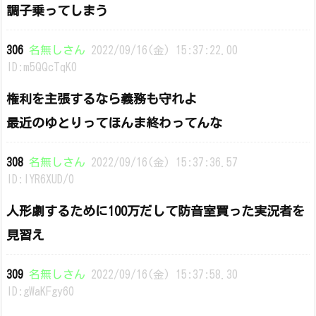
調子乗ってしまう
306
名無しさん
2022/09/16(金) 15:37:22.00
ID:m5QQcTqK0
権利を主張するなら義務も守れよ
最近のゆとりってほんま終わってんな
308
名無しさん
2022/09/16(金) 15:37:36.57
ID:IYR6XUD/0
人形劇するために100万だして防音室買った実況者を
見習え
309
名無しさん
2022/09/16(金) 15:37:58.30
ID:gWaKFgy60