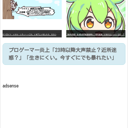
デ
トロイト・メタル・シティー ⇐これ、いまアニメ化したら、えらいことになってたよな？
【高市悲報】日本政府の成長戦略に「暗号資産」が消えるいったいなぜ…？
プロゲーマー炎上「23時以降大声禁止？近所迷
惑？」「生きにくい。今すぐにでも暴れたい」
adsense