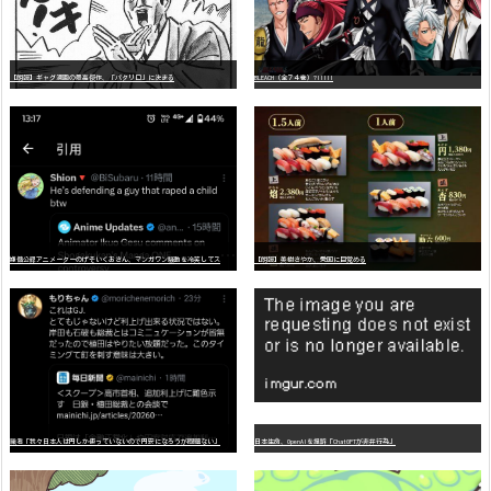
【朗報】ギャグ漫画の最高傑作、「パタリロ」に決まる
BLEACH（全７４巻）?!!!!!
嫌
儲公認アニメーターのげそいくおさん、マンガワン騒動を冷笑してスーパー大炎上
【朗報】美樹さやか、愛国に目覚める
識者「我々日本人は円しか使っていないので円安になろうが問題ない」
日本生命、OpenAIを提訴「ChatGPTが非弁行為」