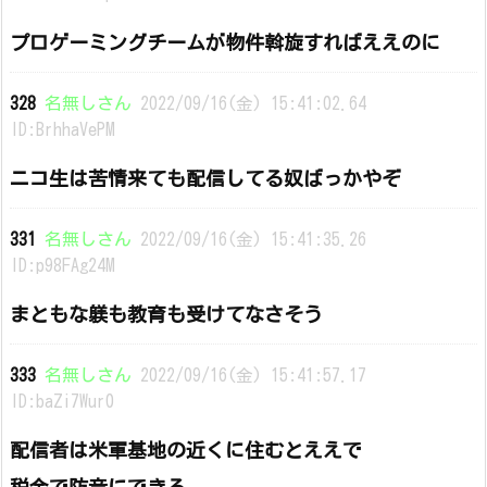
プロゲーミングチームが物件斡旋すればええのに
328
名無しさん
2022/09/16(金) 15:41:02.64
ID:BrhhaVePM
ニコ生は苦情来ても配信してる奴ばっかやぞ
331
名無しさん
2022/09/16(金) 15:41:35.26
ID:p98FAg24M
まともな躾も教育も受けてなさそう
333
名無しさん
2022/09/16(金) 15:41:57.17
ID:baZi7Wur0
配信者は米軍基地の近くに住むとええで