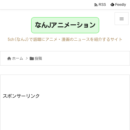

Feedly
RSS

なんJアニメーション

メニュ
5ch(なんJ)で話題にアニメ・漫画のニュースを紹介するサイト

サイド


ホーム
>
投稿

前へ

次へ

検索
スポンサーリンク