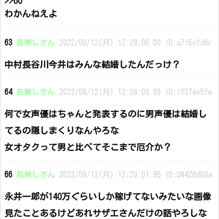
>>60
わかんねえよ
63
名無しさん
2022/09/12(月) 12:28:08.00 ID:q7l5oYxNr
中村長谷川今井はみんな結婚したんだっけ？
64
名無しさん
2022/09/12(月) 12:28:09.99 ID:lYSTev5fa
何で女声優はちゃんと発表するのに男声優は結婚し
てるの隠しまくりなんやろな
女オタクって男と比べてそこまで厄介か？
66
名無しさん
2022/09/12(月) 12:29:01.95 ID:SN4ZBdB0a
永井一郎が140万ぐらいしか稼げてないみたいな画像
見たことあるけどあれサザエさんだけの話やろしな