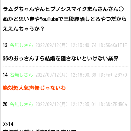
ラムダちゃんやんヒプノシスマイクまんさんさん○
ぬかと思いきやYouTubeで三段腹晒しとるやつだから
ええんちゃうか？
13
名無しさん
2022/09/12(月) 12:15:40.74 ID:5KeXa1TIF
36のおっさんすら結婚を隠さないといけない業界
14
名無しさん
2022/09/12(月) 12:16:00.39 ID:+a+jZ6Y70
絶対超人気声優じゃないわ
20
名無しさん
2022/09/12(月) 12:17:35.01 ID:SN4ZBdB0a
>>14