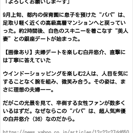
「よろしくお願いしま～す」
9月上旬、都内の保育園に息子を預けた“パパ”は、
足取り軽く近くの高級高層マンションへと戻ってい
った。約2時間後、白色のスキニーを着こなす“美人
妻”との銀座デートが始まった。
【画像あり】夫婦デートを楽しむ白井悠介、直撃に
は丁寧に答えていた
ウインドーショッピングを楽しむ2人は、人目を気に
することなく腕を組み、微笑み合う。その姿は、ま
さに理想の夫婦ーー。
だがこの光景を見て、卒倒する女性ファンが数多く
いるはずだ。なぜならこの“パパ”は、超人気声優
の白井悠介（36）なのだから。
https://news.yahoo.co.jp/articles/12c22c27dd650