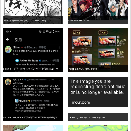
【朗報】ギャグ漫画の最高傑作、「パタリロ」に決まる
BLEACH（全７４巻）?!!!!!
嫌
儲公認アニメーターのげそいくおさん、マンガワン騒動を冷笑してスーパー大炎上
【朗報】美樹さやか、愛国に目覚める
識者「我々日本人は円しか使っていないので円安になろうが問題ない」
日本生命、OpenAIを提訴「ChatGPTが非弁行為」