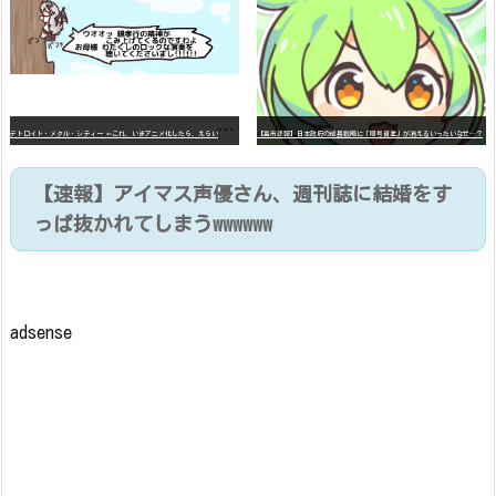
デ
トロイト・メタル・シティー ⇐これ、いまアニメ化したら、えらいことになってたよな？
【高市悲報】日本政府の成長戦略に「暗号資産」が消えるいったいなぜ…？
【速報】アイマス声優さん、週刊誌に結婚をす
っぱ抜かれてしまうwwwwww
adsense