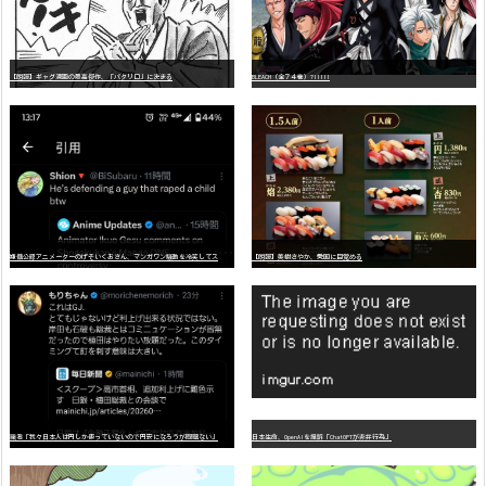
【朗報】ギャグ漫画の最高傑作、「パタリロ」に決まる
BLEACH（全７４巻）?!!!!!
嫌
儲公認アニメーターのげそいくおさん、マンガワン騒動を冷笑してスーパー大炎上
【朗報】美樹さやか、愛国に目覚める
識者「我々日本人は円しか使っていないので円安になろうが問題ない」
日本生命、OpenAIを提訴「ChatGPTが非弁行為」