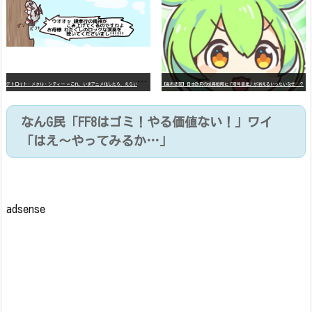
デ
トロイト・メタル・シティー ⇐これ、いまアニメ化したら、えらいことになってたよな？
【高市悲報】日本政府の成長戦略に「暗号資産」が消えるいったいなぜ…？
なんG民「FF8はゴミ！やる価値ない！」ワイ
「はえ～やってみるか…」
adsense