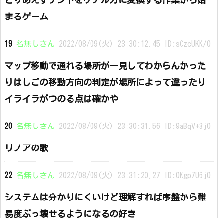
とりあえずテントをケアルガに変換する作業から始
まるゲーム
19
名無しさん
2022/08/09(火) 23:30:12.45 ID:sCzcUKK/0
マップ移動で通れる場所が一見してわからんかった
りはしごの移動方向の判定が場所によって違ったり
イライラがつのる点は確かや
20
名無しさん
2022/08/09(火) 23:30:31.56 ID:9aBqV+8j0
リノアの歌
22
名無しさん
2022/08/09(火) 23:31:20.27 ID:0Kgp7U6j0
システムは分かりにくいけど理解すれば序盤から難
易度ぶっ壊せるようになるの好き