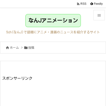

Feedly
RSS

なんJアニメーション

メニュ
5ch(なんJ)で話題にアニメ・漫画のニュースを紹介するサイト

サイド


ホーム
>
投稿

前へ

次へ

検索
スポンサーリンク