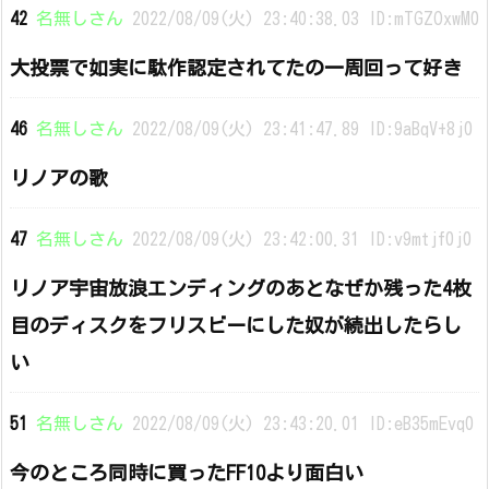
42
名無しさん
2022/08/09(火) 23:40:38.03 ID:mTGZOxwM0
大投票で如実に駄作認定されてたの一周回って好き
46
名無しさん
2022/08/09(火) 23:41:47.89 ID:9aBqV+8j0
リノアの歌
47
名無しさん
2022/08/09(火) 23:42:00.31 ID:v9mtjf0j0
リノア宇宙放浪エンディングのあとなぜか残った4枚
目のディスクをフリスビーにした奴が続出したらし
い
51
名無しさん
2022/08/09(火) 23:43:20.01 ID:eB35mEvq0
今のところ同時に買ったFF10より面白い