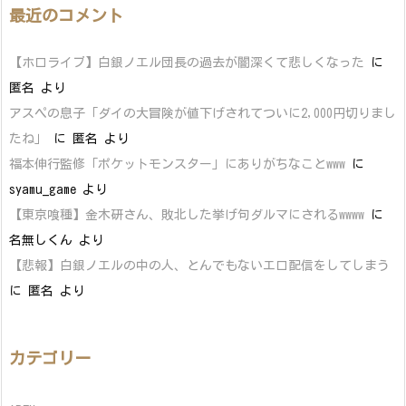
最近のコメント
【ホロライブ】白銀ノエル団長の過去が闇深くて悲しくなった
に
匿名
より
アスペの息子「ダイの大冒険が値下げされてついに2,000円切りまし
たね」
に
匿名
より
福本伸行監修「ポケットモンスター」にありがちなことwww
に
syamu_game
より
【東京喰種】金木研さん、敗北した挙げ句ダルマにされるwwww
に
名無しくん
より
【悲報】白銀ノエルの中の人、とんでもないエロ配信をしてしまう
に
匿名
より
カテゴリー