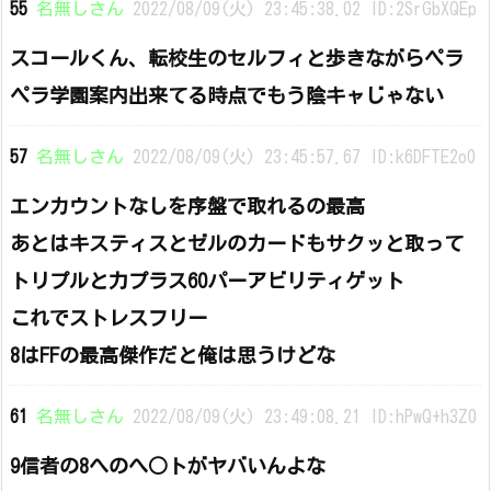
55
名無しさん
2022/08/09(火) 23:45:38.02 ID:2SrGbXQEp
スコールくん、転校生のセルフィと歩きながらペラ
ペラ学園案内出来てる時点でもう陰キャじゃない
57
名無しさん
2022/08/09(火) 23:45:57.67 ID:k6DFTE2o0
エンカウントなしを序盤で取れるの最高
あとはキスティスとゼルのカードもサクッと取って
トリプルと力プラス60パーアビリティゲット
これでストレスフリー
8はFFの最高傑作だと俺は思うけどな
61
名無しさん
2022/08/09(火) 23:49:08.21 ID:hPwQ+h3Z0
9信者の8へのへ○トがヤバいんよな