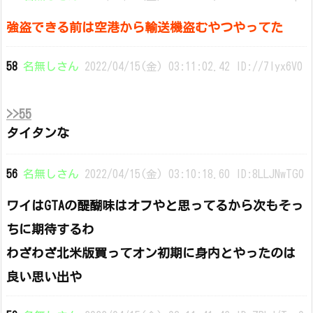
強盗できる前は空港から輸送機盗むやつやってた
58
名無しさん
2022/04/15(金) 03:11:02.42 ID://7Iyx6V0
>>55
タイタンな
56
名無しさん
2022/04/15(金) 03:10:18.60 ID:8LLJNwTG0
ワイはGTAの醍醐味はオフやと思ってるから次もそっ
ちに期待するわ
わざわざ北米版買ってオン初期に身内とやったのは
良い思い出や