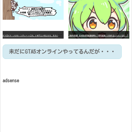
デ
トロイト・メタル・シティー ⇐これ、いまアニメ化したら、えらいことになってたよな？
【高市悲報】日本政府の成長戦略に「暗号資産」が消えるいったいなぜ…？
未だにGTA5オンラインやってるんだが・・・
adsense