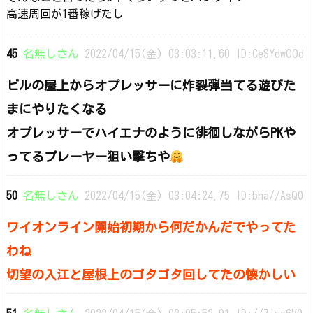
高速周回が1番稼げたし
45
名無しさん
2022/04/15(金) 03:03:11.60 ID:CeSYdwOOd
ビルの屋上からオプレッサーに炸裂弾当てる遊びた
まにやりたくなる
オプレッサーでハイエナのように徘徊しながらPKや
ってるプレーヤー狙い撃ちや
50
名無しさん
2022/04/15(金) 03:04:24.75 ID:bha//AsQ0
ワイオンライン開始初期から何だかんだでやってた
わね
切望の入江と屋根上のゴタゴタ回してたの懐かしい