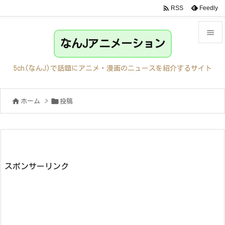

Feedly
RSS

なんJアニメーション

メニュ
5ch(なんJ)で話題にアニメ・漫画のニュースを紹介するサイト

サイド


ホーム
>
投稿

前へ

次へ

検索
スポンサーリンク