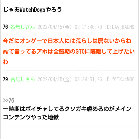
じゃあWatchDogsやろう
76
名無しさん
2022/04/15(金) 03:31:46.79 ID:EAvjBAUN0
今だにオンゲーで日本人には荒らしは居ないからね
wwて言ってるアホは全盛期のGTOに隔離して上げたい
わ
79
名無しさん
2022/04/15(金) 03:34:51.26 ID:f6TKJzM30
>>76
一時期はボイチャしてるクソガキ虐めるのがメイン
コンテンツやった地獄