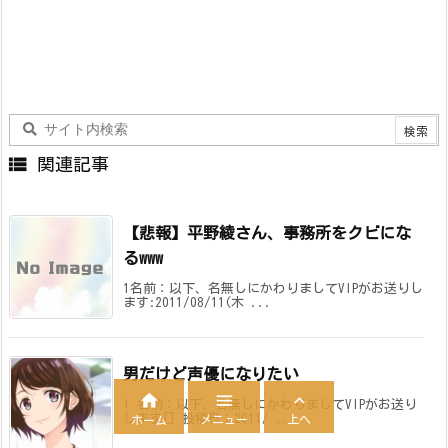

関連記事
【悲報】平野綾さん、事務所をクビにな
るwww
1名前：以下、名無しにかわりましてVIPがお送りし
ます:2011/08/11(木 ...
男だけど声優になりたい



1 名前：以下、名無しにかわりましてVIPがお送り
します[] 投稿日：2011/ ...
メニュー
上へ
ホーム