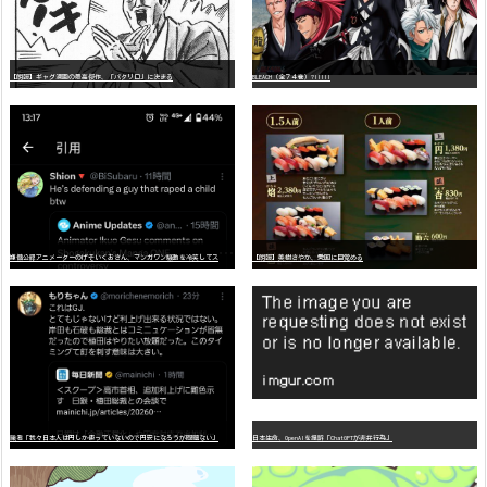
【朗報】ギャグ漫画の最高傑作、「パタリロ」に決まる
BLEACH（全７４巻）?!!!!!
嫌
儲公認アニメーターのげそいくおさん、マンガワン騒動を冷笑してスーパー大炎上
【朗報】美樹さやか、愛国に目覚める
識者「我々日本人は円しか使っていないので円安になろうが問題ない」
日本生命、OpenAIを提訴「ChatGPTが非弁行為」