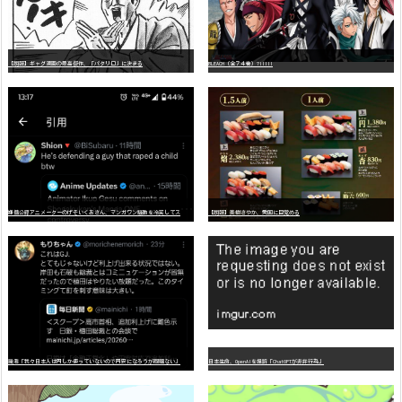
【朗報】ギャグ漫画の最高傑作、「パタリロ」に決まる
BLEACH（全７４巻）?!!!!!
嫌
儲公認アニメーターのげそいくおさん、マンガワン騒動を冷笑してスーパー大炎上
【朗報】美樹さやか、愛国に目覚める
識者「我々日本人は円しか使っていないので円安になろうが問題ない」
日本生命、OpenAIを提訴「ChatGPTが非弁行為」