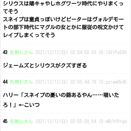
シリウスは陽キャやしホグワーツ時代にやりまくっ
てそう
スネイプは童貞っぽいけどピーターはヴォルデモー
トの部下時代にマグルの女とかに服従の呪文かけて
レイプしまくってそう
43
名無しさん
2021/12/12(日) 02:54:59.03 ID:IUVIPxE90
ジェームズとシリウスがクズすぎる
44
名無しさん
2021/12/12(日) 02:55:44.78 ID:gzrewDb40
ハリー「スネイプの憂いの篩あるやん……覗いた
ろ！」←こいつ
45
名無しさん
2021/12/12(日) 02:55:58.64 ID:wM/hf6+qd