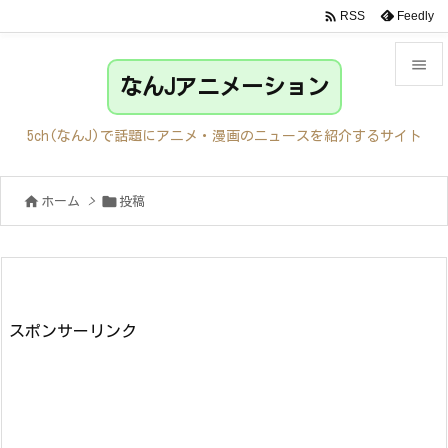

Feedly
RSS

なんJアニメーション

メニュ
5ch(なんJ)で話題にアニメ・漫画のニュースを紹介するサイト

サイド


ホーム
>
投稿

前へ

次へ

検索
スポンサーリンク