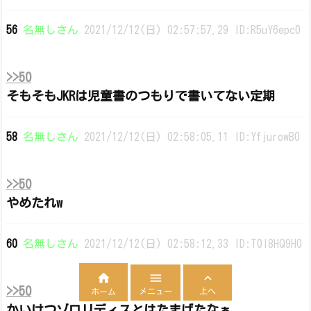
56
名無しさん
2021/12/12(日) 02:57:57.29 ID:R5uY6epc0
>>50
そもそもJKRは児童書のつもりで書いてない定期
58
名無しさん
2021/12/12(日) 02:58:05.11 ID:YfjurowB0
>>50
やめたれw
60
名無しさん
2021/12/12(日) 02:58:12.33 ID:T0l8HQ9H0



>>50
メニュー
上へ
ホーム
かいけつゾロリディスとはたまげたなぁ