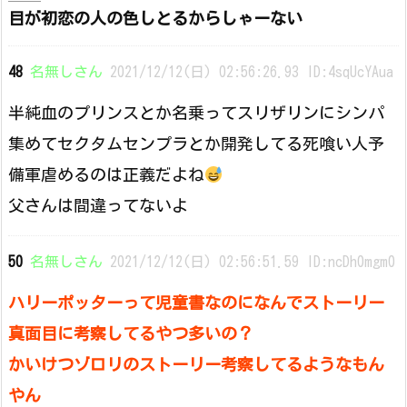
目が初恋の人の色しとるからしゃーない
48
名無しさん
2021/12/12(日) 02:56:26.93 ID:4sqUcYAua
半純血のプリンスとか名乗ってスリザリンにシンパ
集めてセクタムセンプラとか開発してる死喰い人予
備軍虐めるのは正義だよね
父さんは間違ってないよ
50
名無しさん
2021/12/12(日) 02:56:51.59 ID:ncDh0mgm0
ハリーポッターって児童書なのになんでストーリー
真面目に考察してるやつ多いの？
かいけつゾロリのストーリー考察してるようなもん
やん