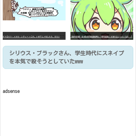
デ
トロイト・メタル・シティー ⇐これ、いまアニメ化したら、えらいことになってたよな？
【高市悲報】日本政府の成長戦略に「暗号資産」が消えるいったいなぜ…？
シリウス・ブラックさん、学生時代にスネイプ
を本気で殺そうとしていたwww
adsense