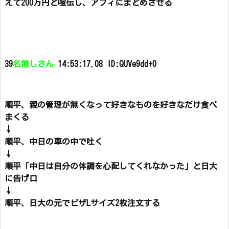
えて200万円と喧伝し、アフィにまとめさせる
39
名無しさん
14:53:17.08 ID:QUVe9dd+0
順平、親の管理が無くなって好きなものを好きなだけ食べ
まくる
↓
順平、中日の車の中で吐く
↓
順平「中日は自分の体調を心配してくれなかった」と日大
に告げ口
↓
順平、日大の元でピザLサイズ2枚注文する