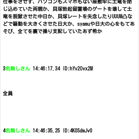
仕事をさせず、パソコンもスマホもない座敷牢に土竜を閉
じ込めていた両親か、
貝塚勃起留置場のゲートを壊して土
竜を脱獄させた中日か、
貝塚レートを失念したりUUUM凸な
どで騒動を大きくさせた日大か、
syamuや日大の心をもてあ
そび、全てを裏で操り支配していたあず希か
3
名無しさん
14:46:17.34 ID:hYv2Ovx2M
全員
4
名無しさん
14:46:35.25 ID:4K0SdwJv0