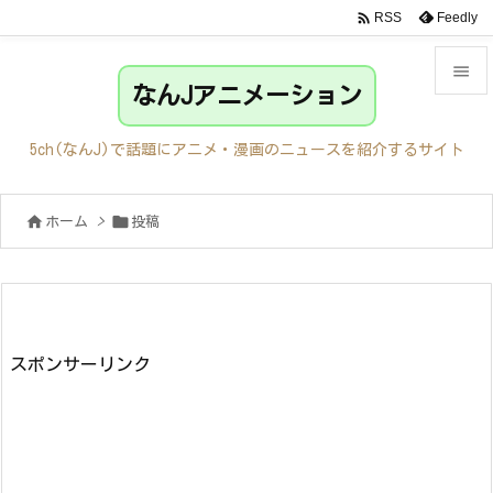

Feedly
RSS

なんJアニメーション

メニュ
5ch(なんJ)で話題にアニメ・漫画のニュースを紹介するサイト

サイド


ホーム
>
投稿

前へ

次へ

検索
スポンサーリンク