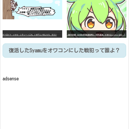
デ
トロイト・メタル・シティー ⇐これ、いまアニメ化したら、えらいことになってたよな？
【高市悲報】日本政府の成長戦略に「暗号資産」が消えるいったいなぜ…？
復活したSyamuをオワコンにした戦犯って誰よ？
adsense