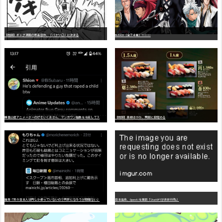
【朗報】ギャグ漫画の最高傑作、「パタリロ」に決まる
BLEACH（全７４巻）?!!!!!
嫌
儲公認アニメーターのげそいくおさん、マンガワン騒動を冷笑してスーパー大炎上
【朗報】美樹さやか、愛国に目覚める
識者「我々日本人は円しか使っていないので円安になろうが問題ない」
日本生命、OpenAIを提訴「ChatGPTが非弁行為」