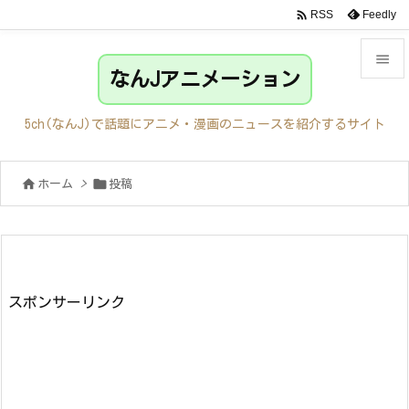

Feedly
RSS

なんJアニメーション

メニュ
5ch(なんJ)で話題にアニメ・漫画のニュースを紹介するサイト

サイド


ホーム
>
投稿

前へ

次へ

検索
スポンサーリンク