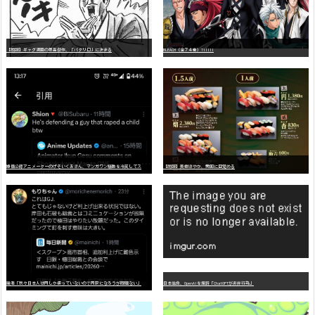
【朗報】ギャグ漫画の最高傑作、「パタリロ」に決まる
BLEACH（全７４巻）?!!!!!
嫌
儲公認アニメーターのげそいくおさん、マンガワン騒動を冷笑してスーパー大炎上
【朗報】美樹さやか、愛国に目覚める
識者「我々日本人は円しか使っていないので円安になろうが問題ない」
日本生命、OpenAIを提訴「ChatGPTが非弁行為」