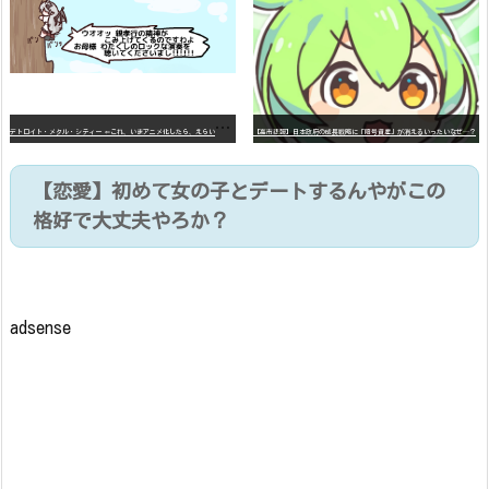
デ
トロイト・メタル・シティー ⇐これ、いまアニメ化したら、えらいことになってたよな？
【高市悲報】日本政府の成長戦略に「暗号資産」が消えるいったいなぜ…？
【恋愛】初めて女の子とデートするんやがこの
格好で大丈夫やろか？
adsense