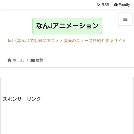

Feedly
RSS

なんJアニメーション

メニュ
5ch(なんJ)で話題にアニメ・漫画のニュースを紹介するサイト

サイド


ホーム
>
投稿

前へ

次へ

検索
スポンサーリンク