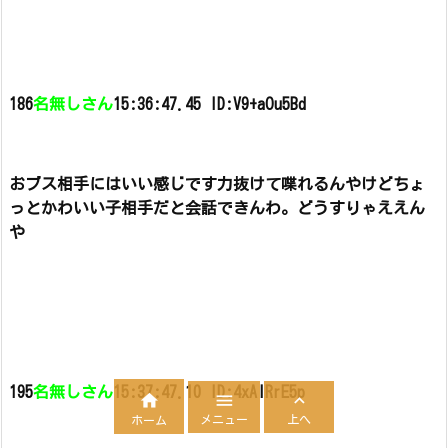
186
名無しさん
15:36:47.45 ID:V9+aOu5Bd
おブス相手にはいい感じです力抜けて喋れるんやけどちょ
っとかわいい子相手だと会話できんわ。
どうすりゃええん
や
195
名無しさん
15:37:47.10 ID:4xAlRrE5p



メニュー
上へ
ホーム