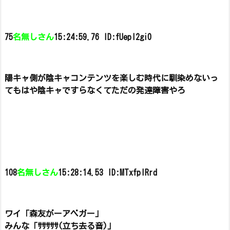
75
名無しさん
15:24:59.76 ID:fUepI2gi0
陽キャ側が陰キャコンテンツを楽しむ時代に馴染めないっ
てもはや陰キャですらなくてただの発達障害やろ
108
名無しさん
15:28:14.53 ID:MTxfplRrd
ワイ「森友がーアベガー」
みんな「ｻｻｻｻｻ(立ち去る音)」