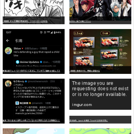
【朗報】ギャグ漫画の最高傑作、「パタリロ」に決まる
BLEACH（全７４巻）?!!!!!
嫌
儲公認アニメーターのげそいくおさん、マンガワン騒動を冷笑してスーパー大炎上
【朗報】美樹さやか、愛国に目覚める
識者「我々日本人は円しか使っていないので円安になろうが問題ない」
日本生命、OpenAIを提訴「ChatGPTが非弁行為」