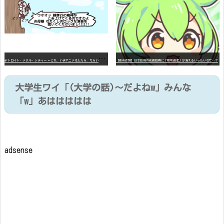
デ
トロイト・メタル・シティー ⇐これ、いまアニメ化したら、えらいことになってたよな？
【高市悲報】日本政府の成長戦略に「暗号資産」が消えるいったいなぜ…？
大学生ワイ「(大学の話)～だよねw」みんな
「w」あははははは
adsense