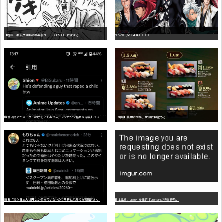
【朗報】ギャグ漫画の最高傑作、「パタリロ」に決まる
BLEACH（全７４巻）?!!!!!
嫌
儲公認アニメーターのげそいくおさん、マンガワン騒動を冷笑してスーパー大炎上
【朗報】美樹さやか、愛国に目覚める
識者「我々日本人は円しか使っていないので円安になろうが問題ない」
日本生命、OpenAIを提訴「ChatGPTが非弁行為」