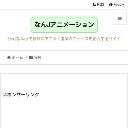

Feedly
RSS

なんJアニメーション

メニュ
5ch(なんJ)で話題にアニメ・漫画のニュースを紹介するサイト

サイド


ホーム
>
投稿

前へ

次へ

検索
スポンサーリンク