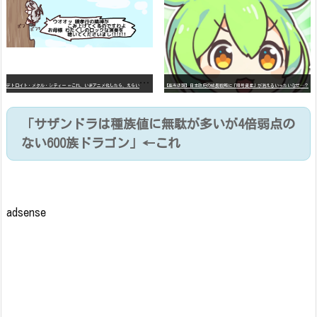
デ
トロイト・メタル・シティー ⇐これ、いまアニメ化したら、えらいことになってたよな？
【高市悲報】日本政府の成長戦略に「暗号資産」が消えるいったいなぜ…？
「サザンドラは種族値に無駄が多いが4倍弱点の
ない600族ドラゴン」←これ
adsense