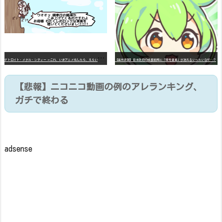
デ
トロイト・メタル・シティー ⇐これ、いまアニメ化したら、えらいことになってたよな？
【高市悲報】日本政府の成長戦略に「暗号資産」が消えるいったいなぜ…？
【悲報】ニコニコ動画の例のアレランキング、
ガチで終わる
adsense