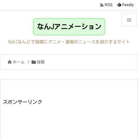

Feedly
RSS

なんJアニメーション

メニュ
5ch(なんJ)で話題にアニメ・漫画のニュースを紹介するサイト

サイド


ホーム
>
投稿

前へ

次へ

検索
スポンサーリンク