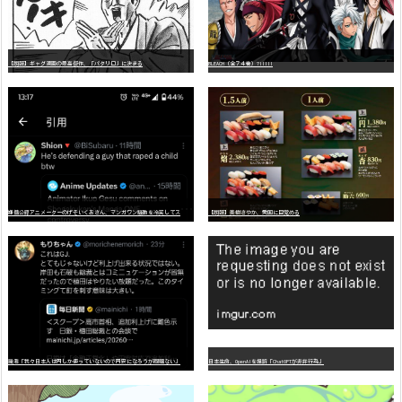
【朗報】ギャグ漫画の最高傑作、「パタリロ」に決まる
BLEACH（全７４巻）?!!!!!
嫌
儲公認アニメーターのげそいくおさん、マンガワン騒動を冷笑してスーパー大炎上
【朗報】美樹さやか、愛国に目覚める
識者「我々日本人は円しか使っていないので円安になろうが問題ない」
日本生命、OpenAIを提訴「ChatGPTが非弁行為」