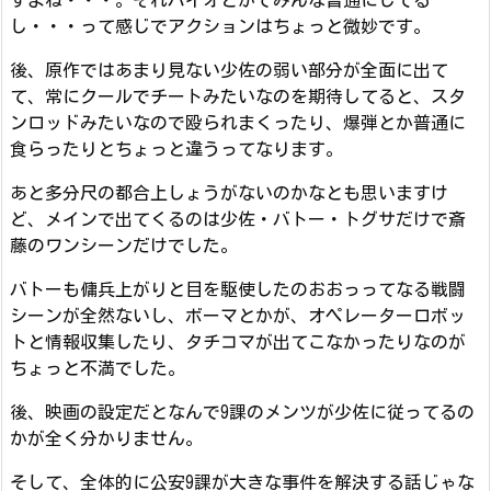
すよね・・・。それバイオとかでみんな普通にしてる
し・・・って感じでアクションはちょっと微妙です。
後、原作ではあまり見ない少佐の弱い部分が全面に出て
て、常にクールでチートみたいなのを期待してると、スタ
ンロッドみたいなので殴られまくったり、爆弾とか普通に
食らったりとちょっと違うってなります。
あと多分尺の都合上しょうがないのかなとも思いますけ
ど、メインで出てくるのは少佐・バトー・トグサだけで斎
藤のワンシーンだけでした。
バトーも傭兵上がりと目を駆使したのおおっってなる戦闘
シーンが全然ないし、ボーマとかが、オペレーターロボッ
トと情報収集したり、タチコマが出てこなかったりなのが
ちょっと不満でした。
後、映画の設定だとなんで9課のメンツが少佐に従ってるの
かが全く分かりません。
そして、全体的に公安9課が大きな事件を解決する話じゃな