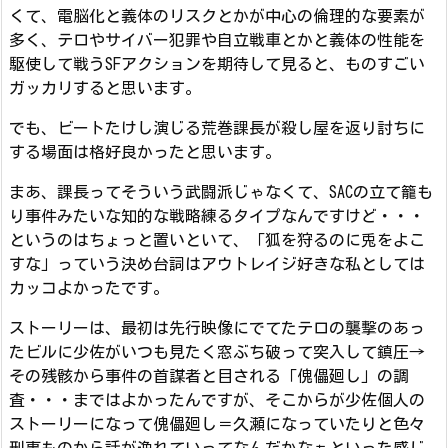
くて、電脳化と義体のリスクとかが中心の倫理的な要素が
多く、テロやサイバー犯罪や自立戦車とかと義体の性能を
駆使して戦うSFアクションを期待して見ると、ものすごい
ガッカリすると思います。
でも、ビートたけし演じる荒巻課長が殺し屋を返り討ちに
する場面は格好良かったと思います。
まあ、課長ってそういう武闘派じゃなくて、SACの立て籠も
り事件みたいな知的な戦略練るタイプなんですけど・・・
というのはちょっと置いといて、「狐を狩るのに兎をよこ
すな」っていう決め台詞はアウトレイジ好きな私としては
カッコよかったです。
ストーリーは、最初は先行映像にでてたテロの襲撃のあっ
たビルに少佐がいつも見たく窓ぶち破って突入して鎮圧→
その残骸から事件の首謀者と目される「傀儡廻し」の調
査・・・まではよかったんですが、そこからが少佐個人の
ストーリーになって傀儡廻し＝久瀬になっていたりと色々