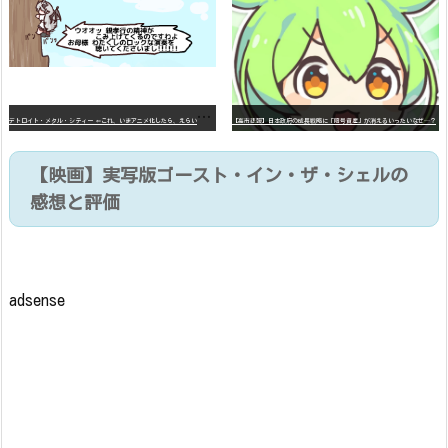
デ
トロイト・メタル・シティー ⇐これ、いまアニメ化したら、えらいことになってたよな？
【高市悲報】日本政府の成長戦略に「暗号資産」が消えるいったいなぜ…？
【映画】実写版ゴースト・イン・ザ・シェルの
感想と評価
adsense