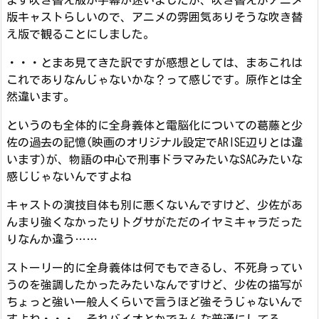
まず吹き替え版か字幕か迷いましたが、吹き替えがアニメ
版キャストらしいので、アニメの雰囲気ありそうな吹き替
え版で観ることにしました。
・・・とまあ見てきた訳ですが感想としては、まあこれは
これでありなんじゃないかな？って感じです。原作とは全
然違います。
というのも全体的に全身義体と電脳化についての葛藤と少
佐の過去の記憶(映画のオリジナル設定でARISE辺りとは違
います)が、物語の中心で刑事ドラマみたいなSACみたいな
感じじゃないんですよね
キャストの演技自体も別に悪くないんですけど、少佐があ
んまり強くなかったりトグサがただのイヤミキャラだった
りなんか違う……
ストーリー的に全身義体は何でもできるし、不死身ってい
うのを強調したかったみたいなんですけど、少佐の描写が
ちょっと強い一般人くらいで言うほど強そうじゃないんで