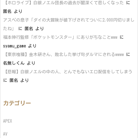
【ホロライブ】白銀ノエル団長の過去が闇深くて悲しくなった
に
匿名
より
アスペの息子「ダイの大冒険が値下げされてついに2,000円切りまし
たね」
に
匿名
より
福本伸行監修「ポケットモンスター」にありがちなことwww
に
syamu_game
より
【東京喰種】金木研さん、敗北した挙げ句ダルマにされるwwww
に
名無しくん
より
【悲報】白銀ノエルの中の人、とんでもないエロ配信をしてしまう
に
匿名
より
カテゴリー
APEX
AV