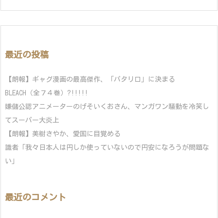
最近の投稿
【朗報】ギャグ漫画の最高傑作、「パタリロ」に決まる
BLEACH（全７４巻）?!!!!!
嫌儲公認アニメーターのげそいくおさん、マンガワン騒動を冷笑し
てスーパー大炎上
【朗報】美樹さやか、愛国に目覚める
識者「我々日本人は円しか使っていないので円安になろうが問題な
い」
最近のコメント