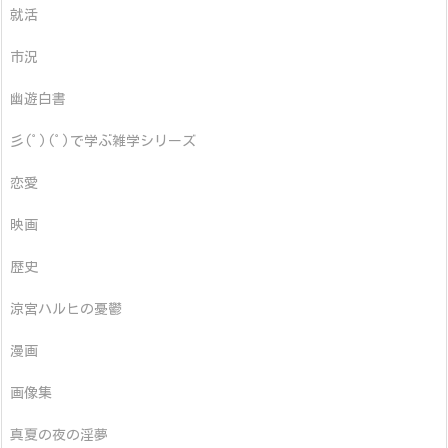
就活
市況
幽遊白書
彡(ﾟ)(ﾟ)で学ぶ雑学シリーズ
恋愛
映画
歴史
涼宮ハルヒの憂鬱
漫画
画像集
真夏の夜の淫夢