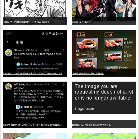
【朗報】ギャグ漫画の最高傑作、「パタリロ」に決まる
BLEACH（全７４巻）?!!!!!
嫌
儲公認アニメーターのげそいくおさん、マンガワン騒動を冷笑してスーパー大炎上
【朗報】美樹さやか、愛国に目覚める
識者「我々日本人は円しか使っていないので円安になろうが問題ない」
日本生命、OpenAIを提訴「ChatGPTが非弁行為」