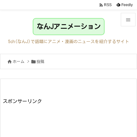

Feedly
RSS

なんJアニメーション

メニュ
5ch(なんJ)で話題にアニメ・漫画のニュースを紹介するサイト

サイド


ホーム
>
投稿

前へ

次へ

検索
スポンサーリンク