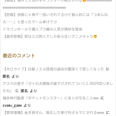
【画像】海外で人気のキャラクターが開示される
wwwwwwwwwwwwww
wwwwwwwwwwwwwwwwwwwwwwwwwwwwwwwwwww
【悲報】世間じゃ神ゲー扱いされてるけど個人的には「つまんね
え……」と思ったゲーム挙げてけ
ドラゴンボールで魔人ブウ編の人気が微妙な理由
【高市悲報】実はエロ同人でしか知らないアニメキャラ
最近のコメント
【ホロライブ】白銀ノエル団長の過去が闇深くて悲しくなった
に
匿名
より
アスペの息子「ダイの大冒険が値下げされてついに2,000円切りまし
たね」
に
匿名
より
福本伸行監修「ポケットモンスター」にありがちなことwww
に
syamu_game
より
【東京喰種】金木研さん、敗北した挙げ句ダルマにされるwwww
に