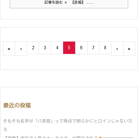
記事を読む
【悲報】 ...
2
3
4
5
6
7
8
«
‹
›
»
最近の投稿
そもそも名字が「八奈見」って時点で明らかにヒロインじゃないだ
ろ