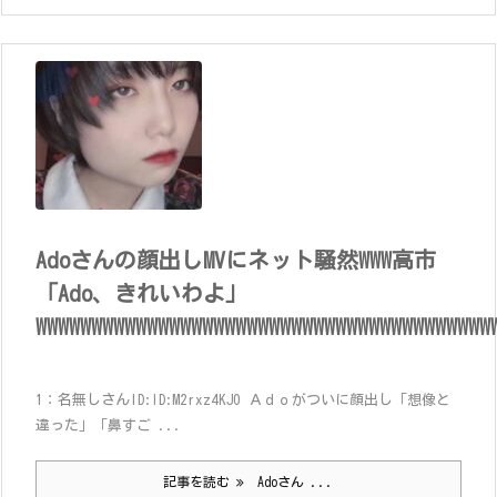
Adoさんの顔出しMVにネット騒然WWW高市
「Ado、きれいわよ」
WWWWWWWWWWWWWWWWWWWWWWWWWWWWWWWWWWWWWWWWW
1：名無しさんID:ID:M2rxz4KJ0 Ａｄｏがついに顔出し「想像と
違った」「鼻すご ...
記事を読む
Adoさん ...