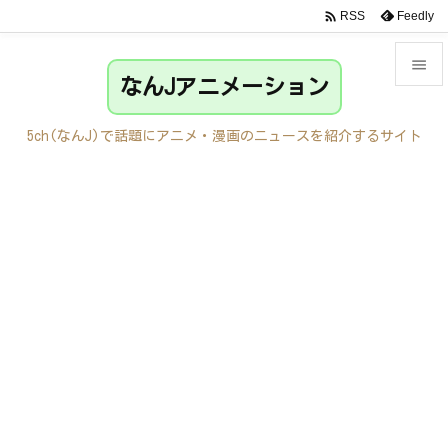

Feedly
RSS

なんJアニメーション

メニュ
5ch(なんJ)で話題にアニメ・漫画のニュースを紹介するサイト

サイド

前へ

次へ

検索