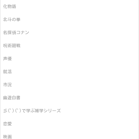
化物語
北斗の拳
名探偵コナン
呪術廻戦
声優
就活
市況
幽遊白書
彡(ﾟ)(ﾟ)で学ぶ雑学シリーズ
恋愛
映画