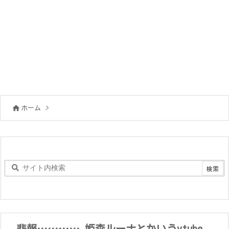

ホーム
>
悲報………….姫森ルーナとかいうvtube