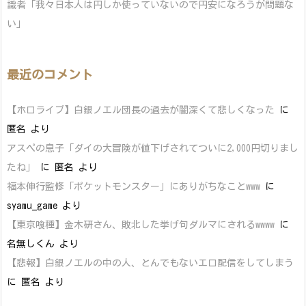
識者「我々日本人は円しか使っていないので円安になろうが問題な
い」
最近のコメント
【ホロライブ】白銀ノエル団長の過去が闇深くて悲しくなった
に
匿名
より
アスペの息子「ダイの大冒険が値下げされてついに2,000円切りまし
たね」
に
匿名
より
福本伸行監修「ポケットモンスター」にありがちなことwww
に
syamu_game
より
【東京喰種】金木研さん、敗北した挙げ句ダルマにされるwwww
に
名無しくん
より
【悲報】白銀ノエルの中の人、とんでもないエロ配信をしてしまう
に
匿名
より