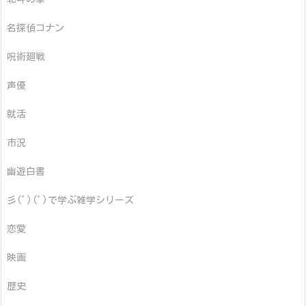
名探偵コナン
呪術廻戦
声優
就活
市況
幽遊白書
彡(ﾟ)(ﾟ)で学ぶ雑学シリーズ
恋愛
映画
歴史