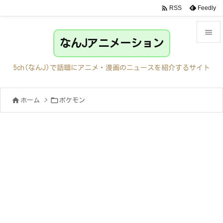

Feedly
RSS

なんJアニメーション

メニュ
5ch(なんJ)で話題にアニメ・漫画のニュースを紹介するサイト

サイド


ホーム
>
ポケモン

前へ

次へ

検索