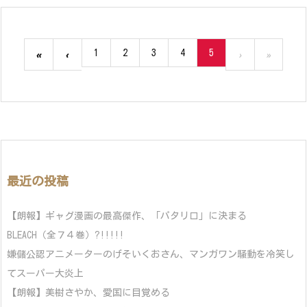
1
2
3
4
5
«
‹
›
»
最近の投稿
【朗報】ギャグ漫画の最高傑作、「パタリロ」に決まる
BLEACH（全７４巻）?!!!!!
嫌儲公認アニメーターのげそいくおさん、マンガワン騒動を冷笑し
てスーパー大炎上
【朗報】美樹さやか、愛国に目覚める